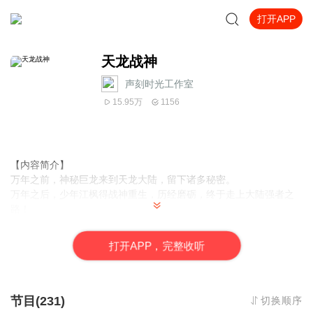
打开APP
天龙战神
声刻时光工作室
15.95万
1156
【内容简介】
万年之前，神秘巨龙来到天龙大陆，留下诸多秘密。
万年之后，少年江枫得战神重生，历经磨砺，终于走上大陆强者之
路！
上天入地诛杀诸天万界神魔，吞噬山海王者横行无疆！
打
开
A
P
P，完整收听
【作者/主播简介】
作者：楚江风雪
，
网络小说作家
。
主播：声刻时光工作室
节目(231)
切换顺序