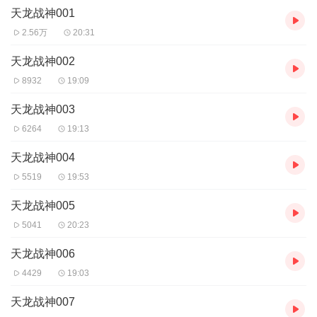
【购买须知】
天龙战神001
1、本作品为付费有声书，前60集为免费试听，购买成功后，即可收
听，可下载重复收听。
2.56万
20:31
2、版权归原作者所有，严禁翻录成任何形式，严禁在任何第三方平
台传播，违者将追究其法律责任。
天龙战神002
3、如在充值／购买环节遇到问题，您可通过页面右上方按钮，将页
8932
19:09
面分享至微信内使用微信支付完成购买。
4、在购买过程中，如果您有任何问题，可以按以下步骤咨询在线客
天龙战神003
服：
6264
19:13
第一步：您可在喜马拉雅APP【账号】-【帮助与反馈】”中咨询在线
客服
天龙战神004
第二步：如果您无法联系上APP内在线客服，可关注【喜马拉雅付
5519
19:53
费精品】公众号，通过下方菜单栏里咨询在线客服
第三步：如果在线客服都未取得联系，也可拨打客服电话：400-
天龙战神005
838-5616
5041
20:23
天龙战神006
4429
19:03
天龙战神007