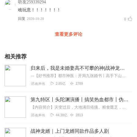
听友259339294
啥玩意！！！！！！！
回复
2020-10-20
0
查看更多评论
相关推荐
归来后，我是未婚妻高不可攀的神|战神龙婿|都市爽文
---【好书推荐】都市神医：开局九张婚书丨高手下山，身怀无上医术，兜揣九张婚书，爆笑来袭，会员免费听，快来点击书名订阅收听吧！重生1981：从捡漏开始致富丨暴富...
2.85亿
2789
有声书
第九特区丨头陀渊演播丨搞笑热血都市丨伪戒丨VIP免费多人有声剧
【内容简介】灾变过后，大地满目疮痍。粮食匮乏，资源紧俏，局势混乱……一位从待规划区杀出来的青年，背对着漫天黄沙，孤身来到九区谋生，却不曾想偶然结识三五好友，一念...
44.38亿
2813
有声书
战神龙婿｜上门龙婿同款作品多人剧