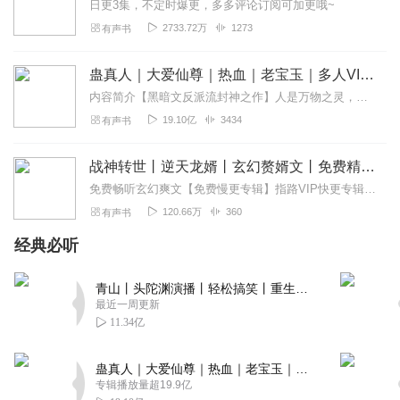
日更3集，不定时爆更，多多评论订阅可加更哦~
2733.72万
1273
有声书
蛊真人｜大爱仙尊｜热血｜老宝玉｜多人VIP免费有声剧
内容简介【黑暗文反派流封神之作】人是万物之灵，蛊是天地真精。一个穿越者不断重生的故事。一个养蛊、炼蛊、用蛊的奇特世界。配音组（男角色）老宝玉旁白...
19.10亿
3434
有声书
战神转世丨逆天龙婿丨玄幻赘婿文丨免费精品多人剧
免费畅听玄幻爽文【免费慢更专辑】指路VIP快更专辑！https://www.ximalaya.com/album/63483122作品简介：曾经的豪门大少张阳沦...
120.66万
360
有声书
经典必听
青山丨头陀渊演播丨轻松搞笑丨重生穿越丨古代权谋丨VIP免费 | 多人有声剧
最近一周更新
11.34亿
蛊真人｜大爱仙尊｜热血｜老宝玉｜多人VIP免费有声剧
专辑播放量超19.9亿