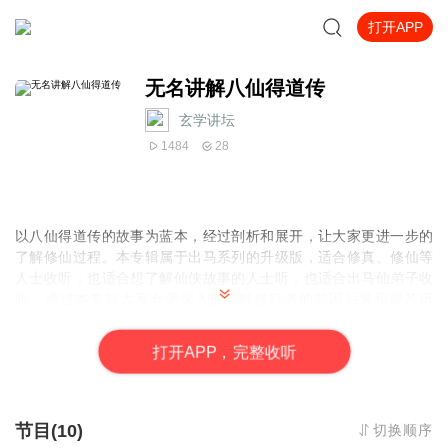
打开APP
无名讲解八仙得道传
玄学讲坛
1484
28
以八仙得道传的故事为蓝本，经过剖析和展开，让大家更进一步的
了解修仙过程。本专辑属于出马系列的升级版，适合修真、修仙等
人士收听，也适合想了解仙侠故事的人士听，也适合出马仙弟子收
听，通过本专辑大家会更深入的了解修行者的前因后果和艰苦历
程，欢迎大家在喜马拉雅或者微信或者微博或者百度搜索玄学讲坛
进行沟通或者提建议。
打
开
A
P
P，完整收听
节目(10)
切换顺序