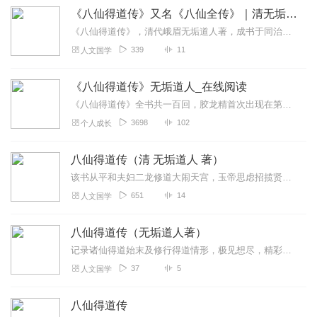
《八仙得道传》又名《八仙全传》｜清无垢道人百回巨著
《八仙得道传》，清代峨眉无垢道人著，成书于同治七年（1868年），又名《八仙全传》《八仙全书》，全书一百回，是系统记述八仙从凡人到得道的唯...
339
11
人文国学
《八仙得道传》无垢道人_在线阅读
《八仙得道传》全书共一百回，胶龙精首次出现在第八回与八仙中的张果老结下恩怨，此后更是与八仙纠葛不断，最终在第七十二回被钟离权、雷公和电母合力杀死。从出现到死亡，...
3698
102
个人成长
八仙得道传（清 无垢道人 著）
该书从平和夫妇二龙修道大闹天宫，玉帝思虑招揽贤人起，详细概述了李铁拐，张果老，钟离权，吕洞宾，蓝采和，韩湘子，何仙姑，曹国舅八仙得道过程始末。因作者深通玄理，在...
651
14
人文国学
八仙得道传（无垢道人著）
记录诸仙得道始末及修行得道情形，极见想尽，精彩绝伦。
37
5
人文国学
八仙得道传