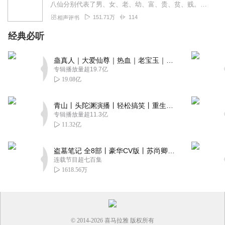
八仙分别代表了男、女、老、幼、富、贵、贫、贱。八仙所持的檀板、扇、拐、笛、剑、葫芦、拂尘、花蓝等八物称为“八宝”，代表八仙之品。书中天上人间上下交错；仙、魔、人...
151.71万
114
相声评书
经典必听
蛊真人｜大爱仙尊｜热血｜老宝玉｜多人VIP免费有声剧
专辑播放量超19.7亿
19.08亿
青山丨头陀渊演播丨轻松搞笑丨重生穿越丨古代权谋丨VIP免费 | 多人有声剧
专辑播放量超11.3亿
11.32亿
盗墓笔记 全8部丨豪华CV版丨苏尚卿&边江 领衔 多人有声剧丨冠声文化丨南派三叔
连载节目超七百集
1618.56万
© 2014-
2026
喜马拉雅 版权所有