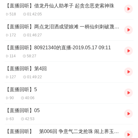
【直播回听】借龙丹仙人助孝子 起贪念恶吏索神珠
518
01:42:05
【直播回听】两点龙泪洒成望娘滩 一柄仙剑刺破蔑龙眼
172
01:46:27
【直播回听】80921340的直播-2019.05.17 09:11
114
58:27
【直播回听】第4回
127
01:49:22
【直播回听】5
90
40:06
【直播回听】05
63
42:53
【直播回听】 第006回 争意气二龙抢珠 闹上界玉帝求贤