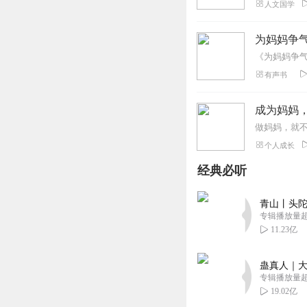
人文国学
为妈妈争
有声书
成为妈妈
个人成长
经典必听
青山丨头陀
专辑播放量超1
11.23亿
蛊真人｜大
专辑播放量超1
19.02亿