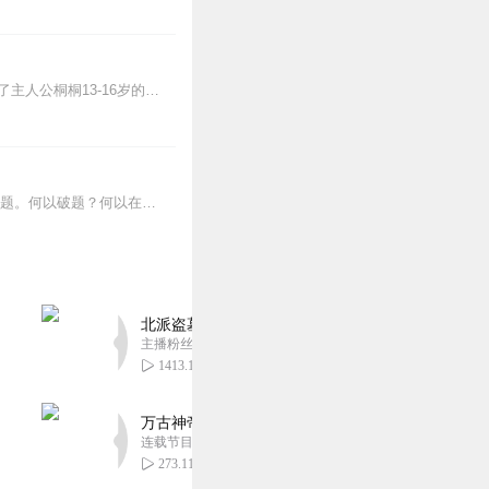
《为妈妈争气》这是一本少年励志小说，全书约20万字。作品笔触细腻以全景性的视角再现了主人公桐桐13-16岁的整个初中阶段的生活，书中深刻地阐明了母亲对孩子的影响...
做妈妈，就不能做自己;做自己，就不能做妈妈。这似乎是横亘在现代女性面前的一道超级难题。何以破题？何以在角色冲突中游刃有余？何以滋养自我、滋养孩子？静好家庭研习社...
北派盗墓笔记丨头陀渊出品丨悬疑灵异丨摸金校尉丨
主播粉丝1659万
1413.14万
万古神帝丨玄幻丨热血丨紫襟团队演播丨多人有声
连载节目超二百集
273.11万