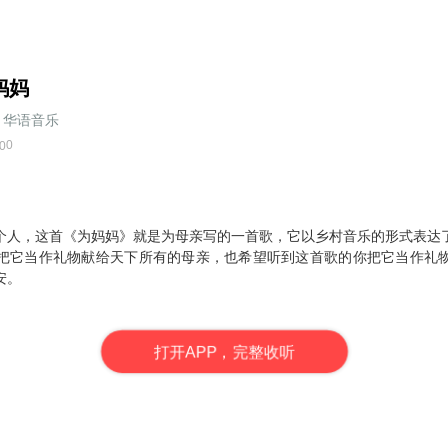
妈妈
华语音乐
0
0
个人，这首《为妈妈》就是为母亲写的一首歌，它以乡村音乐的形式表达
把它当作礼物献给天下所有的母亲，也希望听到这首歌的你把它当作礼
安。
打
开
A
P
P，完整收听