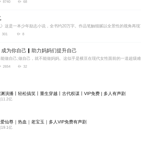
8740
68
气
301
8
，成为你自己▎助力妈妈们提升自己
2654
32
渊演播丨轻松搞笑丨重生穿越丨古代权谋丨VIP免费 | 多人有声剧
1.2亿
爱仙尊｜热血｜老宝玉｜多人VIP免费有声剧
9.1亿