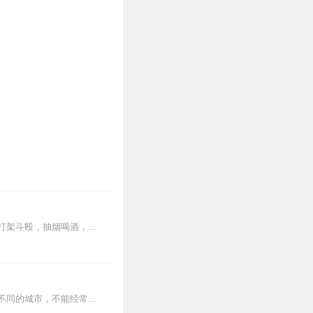
制霸各大奖项的国民影帝突然冒出来一个女儿，粉丝柯南上线，将这个便宜女儿直接扒皮。打架斗殴，抽烟喝酒，初中辍学，爱慕虚荣，可谓当代青年的负面典型，集所有败德于一...
妈妈年纪大了，眼神不好，看电视、手机久了眼睛会疼。而且因为工作的关系，我们生活在不同的城市，不能经常陪在妈妈身边。于是，就萌生了给妈妈读故事的想法了，希望能用我...