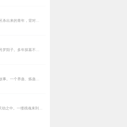
2
【内容简介】灾变过后，大地满目疮痍。粮食匮乏，资源紧俏，局势混乱……一位从待规划区杀出来的青年，背对着漫天黄沙，孤身来到九区谋生，却不曾想偶然结识三五好友，一念...
2
自小莫名频受天雷追击的少年长生，被林道长所救收为关门弟子。林道长为阁皂山弃徒，道号罗阳子。多年探墓不为钱财，只为给意中人寻宝续命。临终前将墓中带出的秘笈分赠五名...
2
内容简介【黑暗文反派流封神之作】人是万物之灵，蛊是天地真精。一个穿越者不断重生的故事。一个养蛊、炼蛊、用蛊的奇特世界。配音组（男角色）老宝玉旁白...
1
日更5集，每天10点半准时更新~订阅可以收到更新提醒哦~【内容简介】仙帝陈峰，毁灭于天劫之中。一缕残魂来到地球，重生在纨绔子弟身上。身具神奇功法，入凡重修。从此...