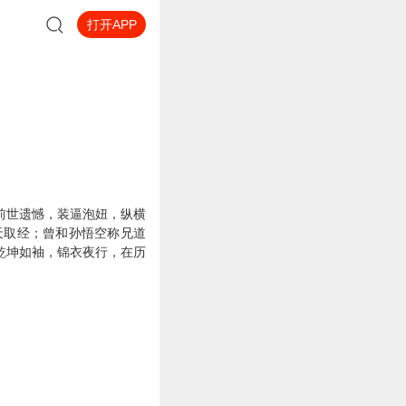
打开APP
前世遗憾，装逼泡妞，纵横
天取经；曾和孙悟空称兄道
乾坤如袖，锦衣夜行，在历