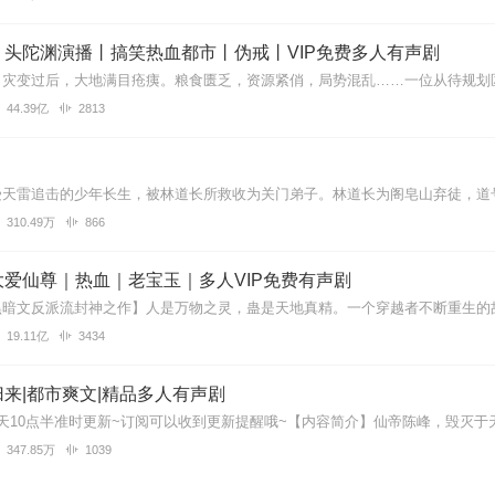
好好好好
丨头陀渊演播丨搞笑热血都市丨伪戒丨VIP免费多人有声剧
44.39亿
2813
好好好好
310.49万
866
，满意的伝
爱仙尊｜热血｜老宝玉｜多人VIP免费有声剧
19.11亿
3434
太多
来|都市爽文|精品多人有声剧
347.85万
1039
，就跟念经一样，一句也听不懂，前言不搭后语