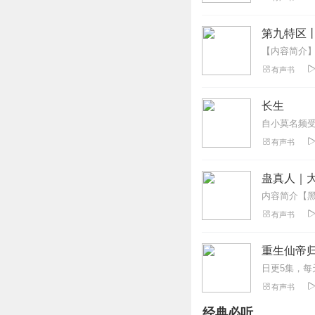
好好好好好好好好
回复
2020-02-12
第九特区
1358204yvtk
有声书
好好好好好好好好
回复
2019-10-30
长生
1329368npbl
有声书
很好听的，认可了
回复
2019-10-11
蛊真人｜大
听友206172813
有声书
啰啰嗦嗦嗦，费话
回复
2021-04-28
重生仙帝归
科技规则之神
有声书
2000多章以后
经典必听