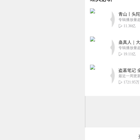
回复
2022-05-31
青山丨头陀
聽友142665778
专辑播放量超1
都活了十万年了还
11.36亿
回复
2021-04-13
蛊真人｜大
专辑播放量超1
19.11亿
盗墓笔记 
最近一周更
1721.95万