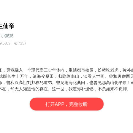
生仙帝
小燮燮
9.58万
7257
怪，灵魂融入一个现代高三少年体内，重踏都市校园，扮猪吃老虎，弥补
式版长生十万年，沧海变桑田；归隐终南山，淡看人世间。曾和唐僧西
师，曾和汉高祖刘邦称兄道弟。曾见沧海化桑田，也曾见那高山化平原！
不在，却无人知道他的存在。这一世，我定弥补遗憾，不负如来不负卿。
打
开
A
P
P，完整收听