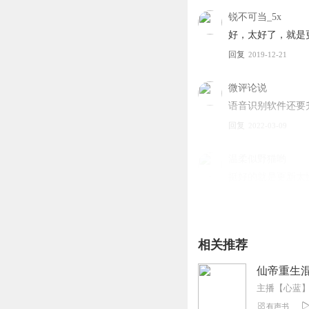
锐不可当_5x
好，太好了，就是
回复
2019-12-21
微评论说
语音识别软件还要
回复
2022-03-09
温柔似野猫哟
挺好的就是更新太
回复
2019-10-13
咖喱辣椒c
相关推荐
很好听！就是更新
回复
2020-03-23
仙帝重生混
听友216193341
有声书