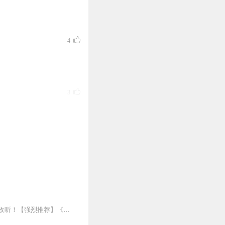
4
3
3
2
主播【心蓝】其他在更专辑：《我的暴富人生》《逆天神尊》《超品兵王在都市》欢迎订阅收听！【强烈推荐】《仙帝重生混都市》掌中文学网旗下年度最具潜力作品，占据热销榜前...