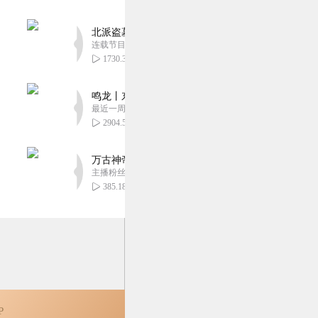
1
北派盗墓笔记丨头陀渊出品丨悬疑灵异丨摸金校尉丨
连载节目超五百集
1730.34万
7
鸣龙丨东方玄幻丨紫襟团队丨轻松搞笑丨多人有声
最近一周更新
2904.52万
万古神帝丨玄幻丨热血丨紫襟团队演播丨多人有声
主播粉丝2836万
385.18万
P