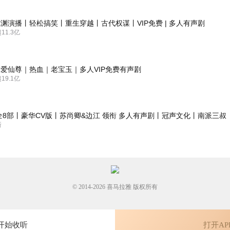
渊演播丨轻松搞笑丨重生穿越丨古代权谋丨VIP免费 | 多人有声剧
1.3亿
泡妞装b，请问年纪都活到🐶身上去了吗？
爱仙尊｜热血｜老宝玉｜多人VIP免费有声剧
9.1亿
全8部丨豪华CV版丨苏尚卿&边江 领衔 多人有声剧丨冠声文化丨南派三叔
新
© 2014-
2026
喜马拉雅 版权所有
开始收听
打开AP