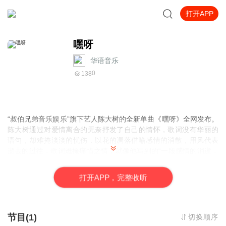
打开APP
嘿呀
华语音乐
0
138
“叔伯兄弟音乐娱乐”旗下艺人陈大树的全新单曲《嘿呀》全网发布。
陈大树通过对爱情离合的无奈抒发了自己的情怀，歌词没有华丽的
语句，却难掩淡淡的忧伤，以花的凋落借喻感情的消散，用风代表
逝去的过往，歌词难掩痛惜之情，就像他写到的“一段感情的消逝，
并不是在找过错方。在结果面前，我们都是失败者，我并没有不
舍，我只是有点难过，如果你能够生活的更好，就让我来承受这一
打
开
A
P
P，完整收听
切。。。它会是心中的那道烟火，我也会记住它最美好的样子”
陈大树2019全新单曲《嘿呀》缓慢哀怨，让人也忍不住为那个她难
过，这其实是描述她失恋的故事，希望这首歌能为她那逝去的感情
留下些什么而已。
节目(1)
切换顺序