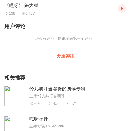
《嘿呀》 陈大树
138
04:57
用户评论
还没有评论，快来发表第一个评论！
发表评论
相关推荐
铃儿响叮当嘿呀的朗读专辑
主播:铃儿响叮当嘿呀
614
17
生活
嘿呀呀呀
主播:听友187927286