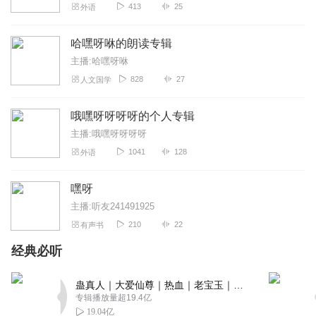
413
25
外语
哈嘿呀咻的朗读专辑
主播:哈嘿呀咻
828
27
人文国学
哦嘿呀呀呀呀的个人专辑
主播:哦嘿呀呀呀呀
1041
128
外语
嘿呀
主播:听友241491925
210
22
有声书
经典必听
蛊真人｜大爱仙尊｜热血｜老宝玉｜多人VIP免费有声剧
专辑播放量超19.4亿
19.04亿