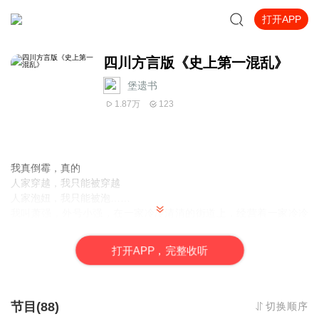
打开APP
四川方言版《史上第一混乱》
堡遗书
1.87万
123
我真倒霉，真的
人家穿越，我只能被穿越
人家泡妞，我只能被泡……
我叫萧强，外号小强，在一家冷冷清清的街道上，经营着一家冷冷
清清的当铺，整天....无所事事，可是只要一遇到事，就能让人遇大
刺激，有一天，我遇到了一个叫刘老六的老头，自己声称是神仙，
打
开
A
P
P，完整收听
还莫名其妙的和他做了一笔交易。
在我的第“好几号”当铺里，我接待了名叫
荆轲
、
李白
、
项羽
、
秦桧
等
等一系列客户，发生了一连串让人忍俊不禁的故事本书恶搞气氛浓
重，修真、穿越、都市、爱情一个也不能少。所以名之以“史上第一
节目(88)
切换顺序
混乱”。