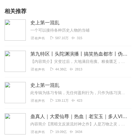
相关推荐
史上第一混乱
一个可以接待各种历史人物的当铺
587.10万
315
有声书
第九特区丨头陀渊演播丨搞笑热血都市丨伪戒丨VIP免费多人有声剧
【内容简介】灾变过后，大地满目疮痍。粮食匮乏，资源紧俏，局势混乱……一位从待规划区杀出来的青年，背对着漫天黄沙，孤身来到九区谋生，却不曾想偶然结识三五好友，一念...
44.38亿
2813
有声书
史上第一混乱
此专辑为练习专辑，无任何盈利行为，只作为练习演播水平的记录，如有冒犯请通知主播，主播会立刻做处理，再次感谢！
139.11万
423
有声书
蛊真人｜大爱仙尊｜热血｜老宝玉｜多人VIP免费有声剧
内容简介【黑暗文反派流封神之作】人是万物之灵，蛊是天地真精。一个穿越者不断重生的故事。一个养蛊、炼蛊、用蛊的奇特世界。配音组（男角色）老宝玉旁白...
19.09亿
3434
有声书