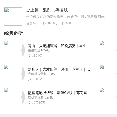
史上第一混乱（粤语版）
一个被反穿越的奇怪故事，吾好望住我，我咩野都吾知道
165.95万
558
娱乐
经典必听
青山丨头陀渊演播丨轻松搞笑丨重生穿越丨古代权谋丨VIP免费 | 多人有声剧
主播粉丝1659万
11.34亿
蛊真人｜大爱仙尊｜热血｜老宝玉｜多人VIP免费有声剧
专辑播放量超19.9亿
19.09亿
盗墓笔记 全8部丨豪华CV版丨苏尚卿&边江 领衔 多人有声剧丨冠声文化丨南派三叔
连载节目超七百集
1677.95万