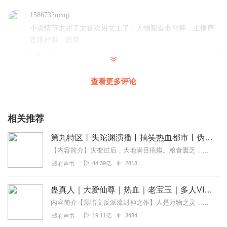
1586732mxqj
小说情节太甜了太喜欢男女主了，人物塑造非常棒，主播声
音很好听，超赞
回复
2021-06-01
3
华如梦幻
查看更多评论
女男主感情干净。就是爱养小孩，救一个又，救一个当儿
子，
相关推荐
回复
2021-04-16
3
第九特区丨头陀渊演播丨搞笑热血都市丨伪戒丨VIP免费多人有声剧
郁金香_h47
【内容简介】灾变过后，大地满目疮痍。粮食匮乏，资源紧俏，局势混乱……一位从待规划区杀出来的青年，背对着漫天黄沙，孤身来到九区谋生，却不曾想偶然结识三五好友，一念...
好听，满意，主播声音好听
44.39亿
2813
有声书
回复
2021-02-21
2
蛊真人｜大爱仙尊｜热血｜老宝玉｜多人VIP免费有声剧
1825970fxqq
内容简介【黑暗文反派流封神之作】人是万物之灵，蛊是天地真精。一个穿越者不断重生的故事。一个养蛊、炼蛊、用蛊的奇特世界。配音组（男角色）老宝玉旁白...
继续努力，非常满意！🦛🦛🦛🦛🦛🦛🦛🦛🦛
19.11亿
3434
有声书
回复
2020-11-12
2