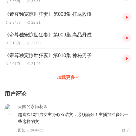
2.29万
22:08
838-5616
《帝尊独宠惊世狂妻》第008集 打屁股蹲
2.34万
22:21
《帝尊独宠惊世狂妻》第009集 高品丹成
2.13万
22:00
《帝尊独宠惊世狂妻》第010集 神秘男子
2.07万
21:46
加载更多
用户评论
天国的永恒花园
超喜欢1对1男女主身心双洁文，必须满分！主播加油多出一
些这样的文。
回复
2020-04-23
15