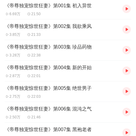
《帝尊独宠惊世狂妻》第001集 初入异世
“像……我儿子的爹咯”某花奸笑扑倒之。
6.69万
21:50
【作者/主播简介】
作者：是花火啊，网络小说作家。
《帝尊独宠惊世狂妻》第002集 我欲乘风
主播：碎片，网络配音业余爱好者，音色多变，给你不一样的听觉
3.85万
21:33
体验，演播作品：《宠宠欲恋》《帝医醉妃》《祸乱创世纪》等。
《帝尊独宠惊世狂妻》第003集 珍品药物
【购买须知】
3.28万
22:38
1、本作品为付费有声书，前54集为免费试听，购买成功后，即可收
听，可下载重复收听。
《帝尊独宠惊世狂妻》第004集 新的开始
2、版权归原作者所有，严禁翻录成任何形式，严禁在任何第三方平
2.87万
22:01
台传播，违者将追究其法律责任。
3、如在充值／购买环节遇到问题，您可通过页面右上方按钮，将页
《帝尊独宠惊世狂妻》第005集 绝世男子
面分享至微信内使用微信支付完成购买。
4、在购买过程中，如果您有任何问题，可以按以下步骤咨询在线客
2.75万
22:03
服：
第一步：您可在喜马拉雅APP【账号】-【帮助与反馈】”中咨询在线
《帝尊独宠惊世狂妻》第006集 混沌之气
客服
2.50万
21:46
第二步：如果您无法联系上APP内在线客服，可关注【喜马拉雅付
费精品】公众号，通过下方菜单栏里咨询在线客服
《帝尊独宠惊世狂妻》第007集 黑袍老者
第三步：如果在线客服都未取得联系，也可拨打客服电话：400-