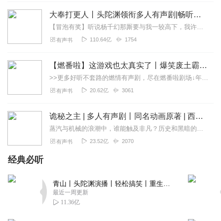
大奉打更人丨头陀渊领衔多人有声剧|畅听全集|王鹤棣、田曦薇主演影视剧原著|卖报小郎君
1982034itnw
【冒泡有奖】听说杨千幻那厮要与我一较高下，我许七安要开始装叉了！快进入声音播放页戳下方输入框，冒个泡偷偷告诉我，我要用哪些诗词才能胜过他？说得好的，有赏！202...
很好听很不错非常满意
110.64亿
1754
有声书
回复
2020-03-24
2
【燃番啦】这游戏也太真实了丨爆笑废土霸榜神作丨紫襟剧社制作
运转折点
>>更多好听不套路的燃情有声剧，尽在燃番啦剧场↓年度重磅推荐本专辑为VIP免费专辑每天上午10点5集更新，订阅可以听到最新内容哦！每周抽一个专辑五星优质评论送...
剧情挺不错的，人物性格是我喜欢的类型
20.62亿
3061
有声书
回复
2020-09-14
1
诡秘之主 | 多人有声剧丨同名动画原著 | 西幻克苏鲁 | 乌贼作品
232969029
蒸汽与机械的浪潮中，谁能触及非凡？历史和黑暗的迷雾里，又是谁在耳语？我从诡秘中醒来，睁眼看见这个世界：枪械，大炮，巨舰，飞空艇，差分机；魔药，占卜，诅咒，倒吊人...
主播声音很好听，这本小说很不错。
23.52亿
2070
有声书
回复
2020-07-23
1
经典必听
15d3m25yd3cxlv391dzy
青山丨头陀渊演播丨轻松搞笑丨重生穿越丨古代权谋丨VIP免费 | 多人有声剧
很好听，很生动，播放的很顺畅
最近一周更新
回复
2020-06-07
1
11.36亿