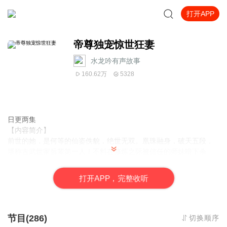
打开APP
帝尊独宠惊世狂妻
水龙吟有声故事
160.62万
5328
日更两集
【内容简介】
前世的她，是何等的仙姿佚貌，绝世无双。凰珠融身，破天五段，
堪称古武世家后辈第一人！不料在修炼之际被信任的师妹暗下杀
手。原以为就此香消玉殒，却不想一朝穿越重生！人人皆知相府嫡
女，花初七。废柴一根，红斑遮面，丑如修罗。却无人知晓，那一
打
开
A
P
P，完整收听
日冰潭之下，她自异世而来，重生附体！为护身边之人，从此脱胎
换骨，惊艳天下。
原以为这一生又要独自坚强，然，遇到了他。
“这位小哥长得很像一个人啊”某花笑的猥琐。
节目(286)
切换顺序
某位白衣飘飘一脸孤傲冷艳的美男，老脸一红，“像谁？”