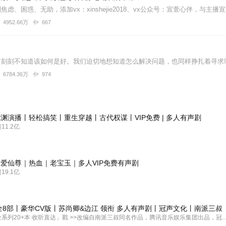
4952.66万
667
6784.36万
974
渊演播丨轻松搞笑丨重生穿越丨古代权谋丨VIP免费 | 多人有声剧
1.2亿
爱仙尊｜热血｜老宝玉｜多人VIP免费有声剧
9.1亿
全8部丨豪华CV版丨苏尚卿&边江 领衔 多人有声剧丨冠声文化丨南派三叔
「盗墓笔记全系列20+本 收听直达」戳 >>改编自南派三叔同名作品，腾讯