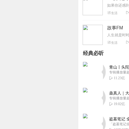
生活
故事FM
生活
经典必听
青山丨头陀
专辑播放量超1
11.23亿
蛊真人｜大
专辑播放量超1
19.02亿
盗墓笔记 