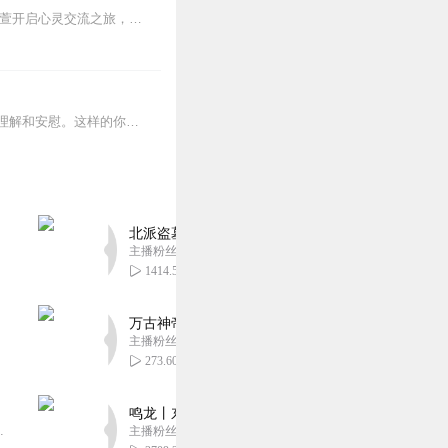
如果你还感到焦虑、困惑、无助，添加vx：xinshejie2018、vx公众号：宣萱心伴，与主播宣萱开启心灵交流之旅，共建温暖的精神家园！如果你喜欢我的内容，请...
人生就是时时刻刻不知道该如何是好。我们迫切地想知道怎么解决问题，也同样挣扎着寻求理解和安慰。这样的你，并不孤独。重获新生的抑郁症病人；用一辈子摆脱原生家庭阴影的...
北派盗墓笔记丨头陀渊出品丨悬疑灵异丨摸金校尉丨
主播粉丝1659万
1414.57万
万古神帝丨玄幻丨热血丨紫襟团队演播丨多人有声
主播粉丝2836万
273.60万
鸣龙丨东方玄幻丨紫襟团队丨轻松搞笑丨多人有声
音乐娱乐集团出品，冠声文化制作，...
主播粉丝2836万