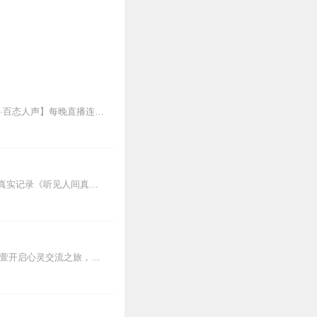
欢迎各位关注和订阅我参与创作的喜马自制深夜陪伴谈话栏目《听你说·百态人声》【听你说·百态人声】每晚直播连线真实人间故事|叶文现场互动中|人间冷暖，抱团取暖每周...
感动的、治愈的、伴你入眠的好故事新节目上线，探索现实世界的无尽魅力，追求对生活的真实记录《听见人间真相》（点击名称，直达专辑）网易人间故事集持续更新中，邀您关注...
如果你还感到焦虑、困惑、无助，添加vx：xinshejie2018、vx公众号：宣萱心伴，与主播宣萱开启心灵交流之旅，共建温暖的精神家园！如果你喜欢我的内容，请...