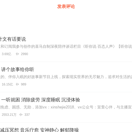
发表评论
叶文有话要说
3.69亿
2990
｜讲个故事给你听
16.15亿
989
一听就困 消除疲劳 深度睡眠 沉浸体验
2553.21万
337
| 减压冥想 音乐疗愈 安神静心 解郁降噪