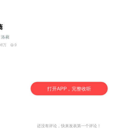
蕤
洛蕤
98万
9
打
开
A
P
P，完整收听
还没有评论，快来发表第一个评论！