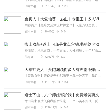
915.04万
1715
有声书
蛊真人｜大爱仙尊｜热血｜老宝玉｜多人VIP免费有声剧
内容简介【黑暗文反派流封神之作】人是万物之灵，蛊是天地真精。一个穿越者不断重生的故事。一个养蛊、炼蛊、用蛊的奇特世界。配音组（男角色）老宝玉旁白...
19.02亿
3434
有声书
搬山盗墓+道士下山/寻龙点穴/说书的刘老汉
神农架，凤凰古殿，千年古墓，人性蝙蝠，千年尸虫，寻龙点穴。还有网络爽文道士下山！俩本书一个专辑呈现给听友们，感谢您对刘老汉的支持！免费精品本故事由说书的刘老汉播...
72.97万
610
悬疑
大奉打更人丨头陀渊领衔多人有声剧|畅听全集|王鹤棣、田曦薇主演影视剧原著|卖报小郎君
【冒泡有奖】听说杨千幻那厮要与我一较高下，我许七安要开始装叉了！快进入声音播放页戳下方输入框，冒个泡偷偷告诉我，我要用哪些诗词才能胜过他？说得好的，有赏！202...
110.57亿
1754
有声书
道士下山，六个师姐都护我丨免费爆笑爽文丨开挂吐槽丨多人有声剧
旁白君彻底放飞自我的后果是……？不笑不要钱，反正也免费！【内容简介】小道士王野下山当天——大师姐：送你十亿酒店，跟着我混二师姐：医者仁心，小野来我医馆当神医三师...
2276.19万
545
有声书