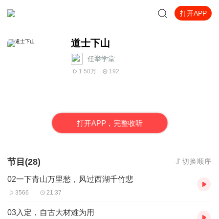
打开APP
道士下山
任举学堂
1.50万
192
打
开
A
P
P，完整收听
节目(28)
切换顺序
02一下青山万里愁，风过西湖千竹悲
3566
21:37
03入定，自古大材难为用