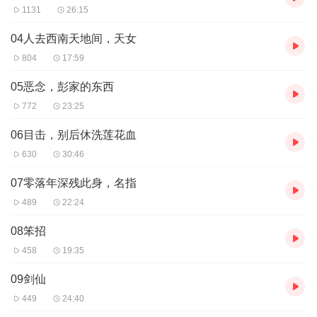
1131
26:15
04人去西南天地间，天女
804
17:59
05恶念，彭家的东西
772
23:25
06目击，别后休洗莲花血
630
30:46
07零落年深残此身，名指
489
22:24
08笨招
458
19:35
09剑仙
449
24:40