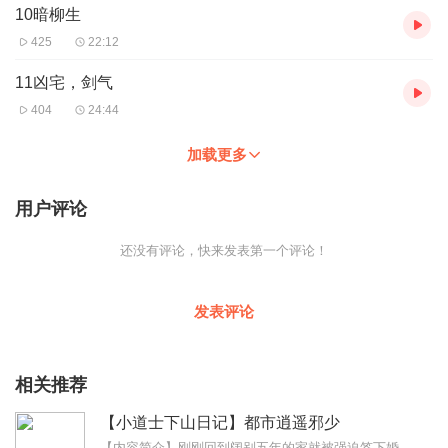
10暗柳生
425
22:12
11凶宅，剑气
404
24:44
加载更多
用户评论
还没有评论，快来发表第一个评论！
发表评论
相关推荐
【小道士下山日记】都市逍遥邪少
【内容简介】刚刚回到阔别五年的家就被强迫签下婚约，就这么莫名其妙有了未婚妻，更莫名其妙的是还是仇家的女儿。方河，学艺五年归来，早已经不是那个可以任人摆布的废物少...