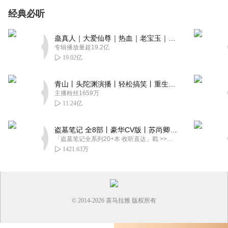
经典必听
蛊真人｜大爱仙尊｜热血｜老宝玉｜多人VIP免费有声剧
专辑播放量超19.2亿
19.02亿
青山丨头陀渊演播丨轻松搞笑丨重生穿越丨古代权谋丨VIP免费 | 多人有声剧
主播粉丝1659万
11.24亿
盗墓笔记 全8部丨豪华CV版丨苏尚卿&边江 领衔 多人有声剧丨冠声文化丨南派三叔
「盗墓笔记全系列20+本 收听直达」戳 >>改编自南派三叔同名作品，腾讯音乐娱乐集团出品，冠声文化制作，...
1421.63万
© 2014-
2026
喜马拉雅 版权所有