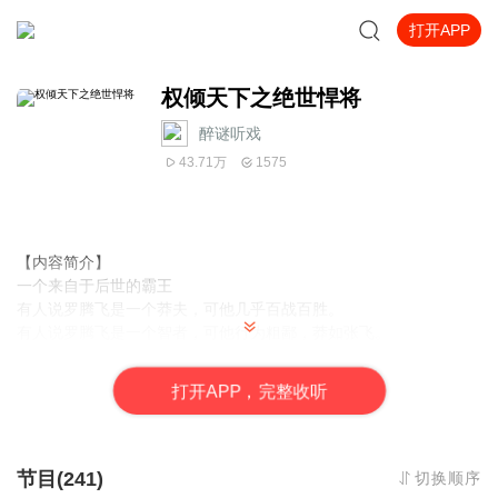
打开APP
权倾天下之绝世悍将
醉谜听戏
43.71万
1575
【内容简介】
一个来自于后世的霸王
有人说罗腾飞是一个莽夫，可他几乎百战百胜。
有人说罗腾飞是一个智者，可他行为粗鄙，莽如张飞。
有人说罗腾飞是一个仁者，可他手中却沾有千万人的鲜血。
有人说罗腾飞是一个杀神，可他的敌人无不亲热了唤他“罗爷爷”。
打
开
A
P
P，完整收听
有人说罗腾飞是一个奸臣，可他却挽救了丧权耻辱的南宋，收服了
燕云十六州。
有人说罗腾飞是一个忠臣，可他吼叫一声，可以让南宋皇帝吓得躲
在龙椅下瑟瑟发抖。
节目(241)
切换顺序