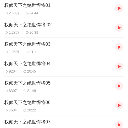
权倾天下之绝世悍将01
【作者/主播简介】
作者：天豪.QD
，
网络小说作家
。
2.58万
24:44
主播：醉谜听戏，用好声音传播好故事,让文字更生动。
权倾天下之绝世悍将 02
【购买须知】
1.28万
20:39
1、本作品为付...
权倾天下之绝世悍将03
1.06万
21:11
权倾天下之绝世悍将04
9204
20:45
权倾天下之绝世悍将05
8307
21:49
权倾天下之绝世悍将06
7634
20:22
权倾天下之绝世悍将07