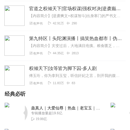
些挂羊头卖狗肉的大主播好很多了
官道之权倾天下|官场权谋|强权对决|逆袭巅峰|多人
回复
2021-06-19
2
【内容简介】{逆袭爽文+权谋智斗}出身寒门的严书文，因一场“借种”阴谋被卷入官场漩涡，本以为只是权色交易的棋子，却不知这场荒诞开局，竟是他踏入权力场的入场券！从...
42.91万
290
有声书
崋老师
这部作品真的太棒啦，一口气听下去，感觉想象丰富，脑洞
第九特区丨头陀渊演播丨搞笑热血都市丨伪戒丨VIP免费多人有声剧
大开，情节曲折，主播讲的也好，代入感非常强撼，果断关
【内容简介】灾变过后，大地满目疮痍。粮食匮乏，资源紧俏，局势混乱……一位从待规划区杀出来的青年，背对着漫天黄沙，孤身来到九区谋生，却不曾想偶然结识三五好友，一念...
注，感谢喜马平台将这么给力的作品推荐给我们，🐮🐮🐮
44.35亿
2813
有声书
🐮，必须五星好评🌟🌟🌟🌟🌟谁说金钱买不了时间。”“网
管，加俩小时。”“谁说金钱买不了知识。”“老师，这是补课
权倾天下|汝等皆为脚下囚-多人剧
费。”“谁说金钱买不了爱情。”“丈母娘，这是彩礼。”“谁说我
傅玉珩，你为拿到玉玺，听信奸妃之言，剖开我的腹，挖出我们的孩子。不惜我们多年夫妻情分，不惜我拼尽一切保你为帝。不信我？说我不配？那我就用这条性命诅咒你们，诅咒你...
上不了热评。”“祖宗，点个赞呗。”非常满意，加快更新，内
容丰富，此起彼伏，五星好评主播很专业 。情感 停顿都是专
11.83万
83
有声书
业级主播给10分。其次作者很有文笔，就目前这些快餐无脑
经典必听
叙事这本书毫无疑问10分故事讲不虚夸没有主角上来就无敌
没有种马不拖沓满分好评10分很值得听 。
蛊真人｜大爱仙尊｜热血｜老宝玉｜多人VIP免费有声剧
回复
2021-05-13
2
专辑播放量超19.6亿
19.06亿
虎牙_7b