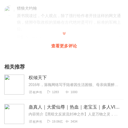
猎狼犬约翰
原书我读过，个人观点，除了强行给作者开挂这样的网文通
病，猪脚夺取政权的策略在古代绝对是可行，标准的军阀上
位。
回复
2021-04-20
4
查看更多评论
叶夫盖尼
这才是真正的“爽文”。情节设计合理，战场描写适当，全文
详略得当，没有拖泥带水、没有啰啰嗦嗦，从头到尾怎一
相关推荐
个“爽”字了得。主播也很不错，语气拿捏恰当，语速掌握精
权倾天下
准，与毫不拖泥带水的本文相得益彰。内容与播音珠联璧
合，堪称“爽文”之中的精品，“爽文”之中的样板。
2016年，落魄网络写手陆睿因生活困顿、母亲病重醉酒昏迷，醒来竟重生回2001年大学毕业前夕。前世因拒绝乡政临时工工作、外出闯荡失败的他，决心改写命运，接受这...
1283
1000
有声书
回复
2021-12-19
2
铭铭吖_
蛊真人｜大爱仙尊｜热血｜老宝玉｜多人VIP免费有声剧
嗯，还不错的，一口气听完。男频小说就该是这个样子的。
内容简介【黑暗文反派流封神之作】人是万物之灵，蛊是天地真精。一个穿越者不断重生的故事。一个养蛊、炼蛊、用蛊的奇特世界。配音组（男角色）老宝玉旁白...
权谋类的狠人就该有勇有谋。主播播讲的还是很值得肯定的
19.06亿
3434
有声书
张弛有度，声情并茂，虽说有些瑕疵，但瑕不掩瑜嘛，比某