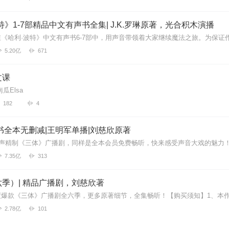
特》1-7部精品中文有声书全集| J.K.罗琳原著，光合积木演播
没用没有像其他故事那么精彩，切什么破故事。
5.20亿
671
文课
听了太不好听了太不好听了太不好听了太不好听了太不好听了太不好听了
瓜Elsa
太不好听了
182
4
书全本无删减|王明军单播|刘慈欣原著
哈哈哈哈哈哈
7.35亿
313
季）| 精品广播剧，刘慈欣著
府地方
2.78亿
101