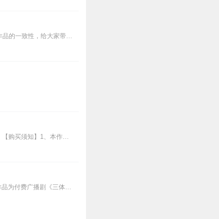
胡良伟先生在《哈利·波特》中文有声书6-7部中，用声音带领着大家继续魔法之旅。为保证作品的一致性，给大家带来完整的魔法体验，我们与版权方PottermoreP...
0
太不好听了太不好听了太
0
点击听729献声精制《三体》广播剧，同样是全本会员免费畅听，快来感受声音大戏的魅力！【购买须知】1、本作品部分集数为免费试听。2、版权归原作者所有，严禁翻录成任...
0
欢迎来到年度爆款《三体》广播剧全六季，更多原著细节，全集畅听！【购买须知】1、本作品为付费广播剧《三体（全六季）》，定价198元，购买成功后即可收听。VIP会员...
0