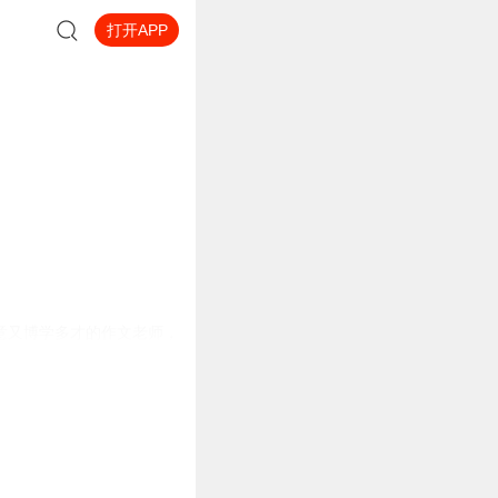
打开APP
意又博学多才的作文老师，
教学的形式，可以让读者身