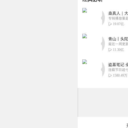
蛊真人｜大
专辑播放量超1
19.07亿
青山丨头陀
最近一周更
11.30亿
盗墓笔记 
连载节目超
1580.49万