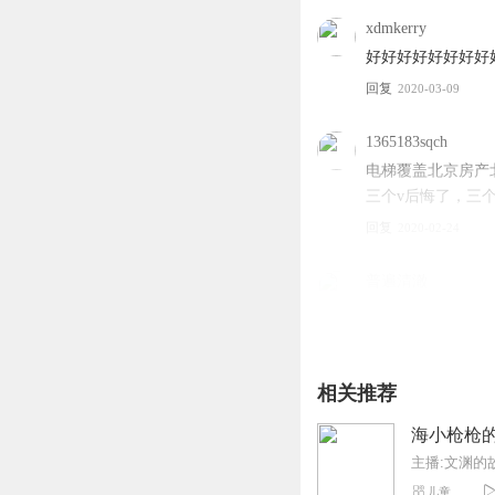
xdmkerry
好好好好好好好好
回复
2020-03-09
1365183sqch
电梯覆盖北京房产
三个v后悔了，三
回复
2020-02-24
普遍清澈
呃呃豆腐乳防打扰的
他方法不对
回复
2020-02-11
相关推荐
黑大壮啊
海小枪枪
主播:文渊的
回复
2020-03-06
儿童