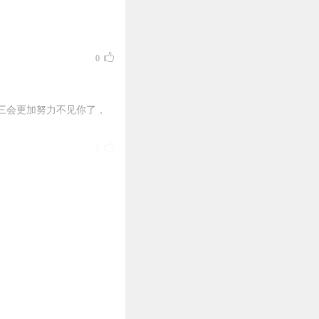
0
三会更加努力不见你了，
0
吃v吃v非常v给他发v吃v
0
1