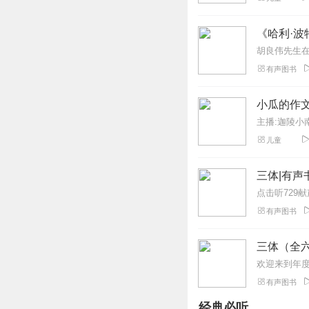
何大将15
《哈利·波
一点都不好听，又
回复
2020-04-27
有声图书
周成_zh
小瓜的作
太不好听了太不好
主播:迦陵小南
不好听了太不好听
儿童
回复
2020-04-12
三体|有声
1583612tahn
哈哈哈哈哈哈哈哈
有声图书
回复
2020-02-19
三体（全六
开朗的网友98军
护肤从嘟嘟和都督
有声图书
回复
2020-01-22
经典必听