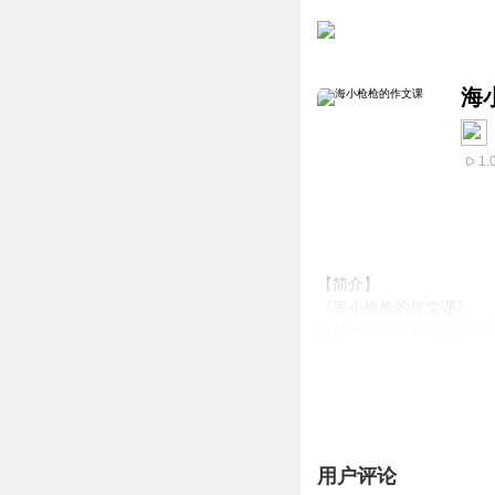
海
1.
【简介】
《海小枪枪的作文课》
这是一堂非常有意思的作
以及12个性格鲜明缺点
临其境，既能感受到海小
用户评论