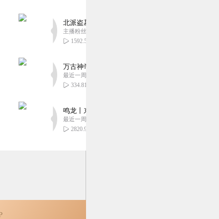
北派盗墓笔记丨头陀渊出品丨悬疑灵异丨摸金校尉丨
主播粉丝1659万
1592.59万
万古神帝丨玄幻丨热血丨紫襟团队演播丨多人有声
最近一周更新
334.81万
鸣龙丨东方玄幻丨紫襟团队丨轻松搞笑丨多人有声
最近一周更新
2820.90万
P