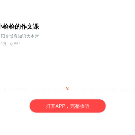
小枪枪的作文课
阳光博客知识大本营
03万
552
文课，故事围绕一个虚拟的作文班展开，班上有一位温柔、美丽、善解人
也突出的孩子。每次作文讲解都是一堂生动的作文课，巧妙地借助了情景
枪枪班级中的热烈氛围，又能在不知不觉中掌握写作方法。
打
开
A
P
P，完整收听