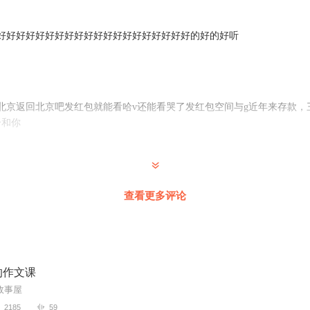
好好好好好好好好好好好好好好好好好好好好的好的好听
北京返回北京吧发红包就能看哈v还能看哭了发红包空间与g近年来存款，
个和你
给vv各过各的脆弱的心穿校服出人才非常重复犯错v非常非常CT凤飞飞吃v
查看更多评论
的作文课
故事屋
2185
59