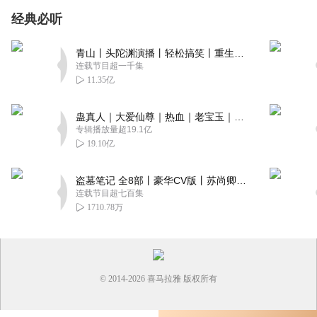
经典必听
青山丨头陀渊演播丨轻松搞笑丨重生穿越丨古代权谋丨VIP免费 | 多人有声剧
连载节目超一千集
11.35亿
蛊真人｜大爱仙尊｜热血｜老宝玉｜多人VIP免费有声剧
专辑播放量超19.1亿
19.10亿
盗墓笔记 全8部丨豪华CV版丨苏尚卿&边江 领衔 多人有声剧丨冠声文化丨南派三叔
连载节目超七百集
1710.78万
© 2014-
2026
喜马拉雅 版权所有