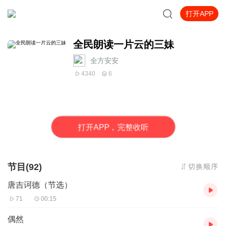
打开APP
全民朗读一片云的三妹
全方安安
4340
6
打
开
A
P
P，完整收听
节目(92)
切换顺序
唐吉诃德（节选）
71
00:15
偶然