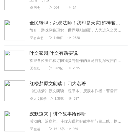
604
14
历史
全民转职：死灵法师！我即是天灾|超神君王漫画原著
简介：游戏降临现实，世界规则颠覆，人类进入全民转职时代。魔物肆虐！秘境、副本、深渊数不胜数！恐怖与宝物共存！危险与机遇同行！唯有成为转职者！升级变强！方能站上世...
1.69亿
2620
有声书
叶文家园|叶文有话要说
欢迎各位关注和订阅我参与创作的喜马自制深夜陪伴谈话栏目《听你说·百态人声》【听你说·百态人声】每晚直播连线真实人间故事|叶文现场互动中|人间冷暖，抱团取暖每周...
3.69亿
2995
生活
红楼梦原文朗读｜四大名著
《红楼梦》原文朗读，程甲本、庚辰本作者：曹雪芹，朗读：白云出岫、蓝色百合《红楼梦》程甲本和庚辰本是该书两大重要版本。程甲本由程伟元和高鹗于乾隆五十六年（1791...
1.38亿
597
人文国学
默默道来｜讲个故事给你听
感动的、治愈的、伴你入眠的好故事新节目上线，探索现实世界的无尽魅力，追求对生活的真实记录《听见人间真相》（点击名称，直达专辑）网易人间故事集持续更新中，邀您关注...
16.15亿
989
生活