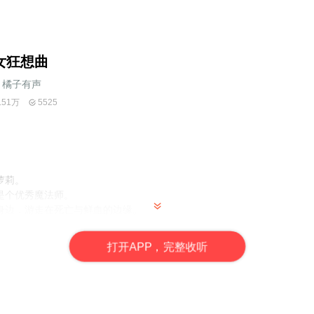
女狂想曲
橘子有声
.51万
5525
萝莉。
是个优秀魔法师。
身边，游走在死亡与鲜血的边缘。
代魔界女王。
萝莉的男纸汉是怎么通过自己的努力和一只无良小妖精的帮助一步步走向
打
开
A
P
P，完整收听
说作家。