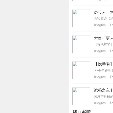
听友242799276
蛊真人｜大
辛苦主播了，虽然
回复
2021-02-03
有声书
海皇芽
大奉打更人
前面一百多集挺考
了两百多集的幼儿
么作用的废宅，也
有声书
其中几个牛，主角
果是路西法那个级别
【燃番啦
个标签（百合） 
回复
2022-03-11
有声书
循环世界
诡秘之主 
虽然是8.4分，
回复
2022-10-23
有声书
经典必听