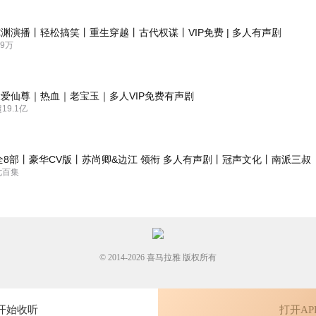
验羞耻心下限啊，爽文读者离开。不要代入，该旁观时就旁观，不然听个十
渊演播丨轻松搞笑丨重生穿越丨古代权谋丨VIP免费 | 多人有声剧
9万
向，防止入错坑
爱仙尊｜热血｜老宝玉｜多人VIP免费有声剧
9.1亿
全8部丨豪华CV版丨苏尚卿&边江 领衔 多人有声剧丨冠声文化丨南派三叔
七百集
© 2014-
2026
喜马拉雅 版权所有
开始收听
打开AP