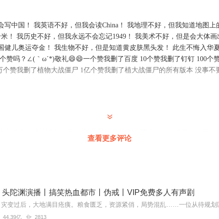
，前156集为免费试听，购买成功后，即可收听，可下载重复收听。
写中国！ 我英语不好，但我会读China！ 我地理不好，但我知道地图上
严禁翻录成任何形式，严禁在任何第三方平台传播，违者将追究其法律责
千米！ 我历史不好，但我永远不会忘记1949！ 我美术不好，但是会大体
遇到问题，您可通过页面右上方按钮，将页面分享至微信内使用微信支付
国健儿奥运夺金！ 我生物不好，但是知道黄皮肤黑头发！ 此生不悔入华夏
您有任何问题，可以按以下步骤咨询在线客服：
赞吗？∠(｀ω´*)敬礼😄😄一个赞我删了百度 10个赞我删了钉钉 100个
PP【账号】-【帮助与反馈】”中咨询在线客服
万个赞我删了植物大战僵尸 1亿个赞我删了植大战僵尸的所有版本 没事不要瞎
上APP内在线客服，可关注【喜马拉雅付费精品】公众号，通过下方菜单
得联系，也可拨打客服电话：400-838-5616
给主播的 这本书的特点是百合 圣母婊 明明很容易可以搞定的事情非要搞
查看更多评论
喜欢爽文的朋友们不建议听
家哒
丨头陀渊演播丨搞笑热血都市丨伪戒丨VIP免费多人有声剧
合的地方就有我，先听一下看看
44.39亿
2813