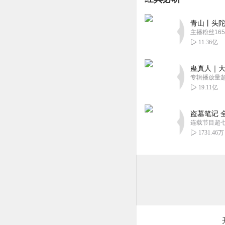
星语曦_
这种书简直就是考
青山丨头陀
回复
2022-01-25
主播粉丝165
11.36亿
佬大鸽
5星献上 问下性取
蛊真人｜大
专辑播放量超1
回复
2021-12-01
19.11亿
西一溪Sophie
盗墓笔记 
Σ>―(〃°ω°〃)♡→
连载节目超
回复
2020-07-07
1731.46万
星辰如忆
好听😊168864
回复
2020-03-14