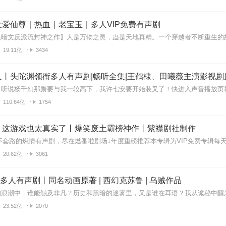
爱仙尊｜热血｜老宝玉｜多人VIP免费有声剧
有不足，但请主播继续努力感谢主播，支持主播
19.11亿
3434
丨头陀渊领衔多人有声剧|畅听全集|王鹤棣、田曦薇主演影视剧
验羞耻心的，特别是那个哭腔！着实有些是顶不住。 我开始还以为是跟
园过家家！虽然尺寸挺大但是咱们想看的是少女百合😫还有就是主角刚出
不是孝顺父母的人。咋穿越了就变得那么圣母?😥 战力设定有问题 后期
110.64亿
1754
自己的血脉单说冥火凤凰就可以说是跟龙族平起平坐了，她竟然觉得自己
还能接受 剧情也没啥看点 没有热血 没有感动 也没有笑点 总体来说我
】这游戏也太真实了丨爆笑废土霸榜神作丨紫襟剧社制作
不喜欢百合的不建议听
20.62亿
3061
| 多人有声剧丨同名动画原著 | 西幻克苏鲁 | 乌贼作品
但是看到人说是百合文，果断订阅。有百合的地方一定有我。
23.52亿
2070