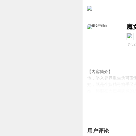
魔
32
【内容简介】
他，坠入异界重生为可爱
她，既是个妖精弓箭手又
她，徘徊在天使与恶魔的
她，以鲜血和烈焰成就一
且看一只被神灵变成可爱
【作者/主播简介】
作者：夜神疾风，网络小
主播：子言
用户评论