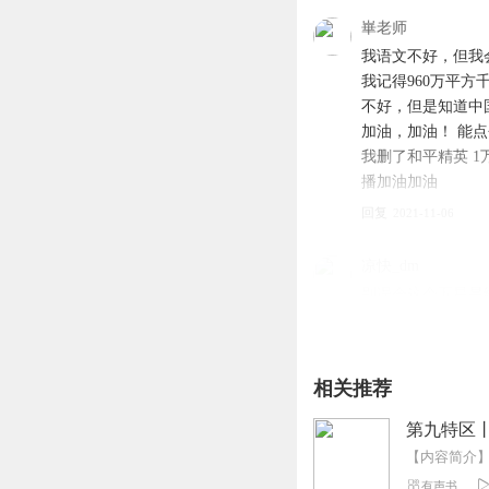
【购买须知】
崋老师
1、本作品为付费有声书
我语文不好，但我会
2、版权归原作者所有，
我记得960万平方
3、如在充值／购买环节
不好，但是知道中
4、在购买过程中，如果
加油，加油！ 能点个
第一步：您可在喜马拉雅A
我删了和平精英 1
第二步：如果您无法联系
播加油加油
第三步：如果在线客服都未取
回复
2021-11-06
凉快_dm
别误会这个五星是
种恶心的骚操作 
回复
2021-10-02
相关推荐
雪风大人会保护大
第九特区
听说是百合？有百
回复
2021-10-26
有声书