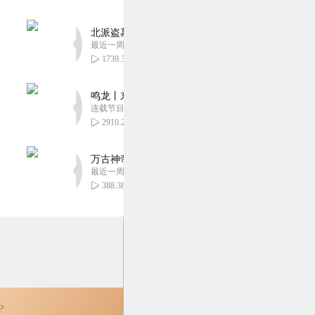
几集就得弃坑😓
北派盗墓笔记丨头陀渊出品丨悬疑灵异丨摸金校尉丨
3
最近一周更新
1739.37万
鸣龙丨东方玄幻丨紫襟团队丨轻松搞笑丨多人有声
连载节目超五百集
3
2910.20万
万古神帝丨玄幻丨热血丨紫襟团队演播丨多人有声
最近一周更新
3
388.38万
2
P