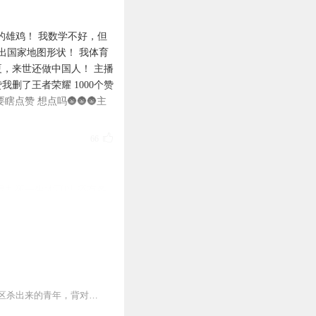
的雄鸡！ 我数学不好，但
任。
画出国家地图形状！ 我体育
完成购买。
，来世还做中国人！ 主播
赞我删了王者荣耀 1000个赞
点赞 想点吗🌚🌚🌚主
栏里咨询在线客服
66
得九死一生才可以 还有各
14
【内容简介】灾变过后，大地满目疮痍。粮食匮乏，资源紧俏，局势混乱……一位从待规划区杀出来的青年，背对着漫天黄沙，孤身来到九区谋生，却不曾想偶然结识三五好友，一念...
13