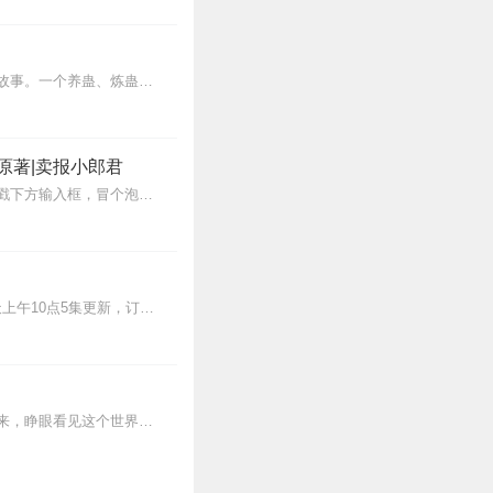
内容简介【黑暗文反派流封神之作】人是万物之灵，蛊是天地真精。一个穿越者不断重生的故事。一个养蛊、炼蛊、用蛊的奇特世界。配音组（男角色）老宝玉旁白...
8
原著|卖报小郎君
魔女之旅的轻小说，结果听
场的设定是个对社会没什
【冒泡有奖】听说杨千幻那厮要与我一较高下，我许七安要开始装叉了！快进入声音播放页戳下方输入框，冒个泡偷偷告诉我，我要用哪些诗词才能胜过他？说得好的，有赏！202...
都双系法神了还没五龙王的
被人家a一下可能会死！如
觉得很烂 唯一的卖点就只是
>>更多好听不套路的燃情有声剧，尽在燃番啦剧场↓年度重磅推荐本专辑为VIP免费专辑每天上午10点5集更新，订阅可以听到最新内容哦！每周抽一个专辑五星优质评论送...
6
蒸汽与机械的浪潮中，谁能触及非凡？历史和黑暗的迷雾里，又是谁在耳语？我从诡秘中醒来，睁眼看见这个世界：枪械，大炮，巨舰，飞空艇，差分机；魔药，占卜，诅咒，倒吊人...
3