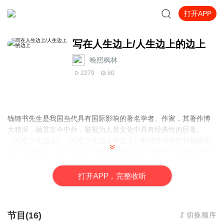
打开APP
写在人生边上/人生边上的边上
晚照枫林
2279
60
钱锺书先生是我国当代具有国际影响的著名学者、作家，其著作博
大精深，融贯古今中外，被视为人类文化中具有经典性的巨著。
《写在人生边上》《写在人生边上的边上》由钱锺书先生和杨绛先
生写作的散文、杂文合集，比较全面地呈现了钱锺书先生的学术思
想和文学成就。
打
开
A
P
P，完整收听
节目(16)
切换顺序