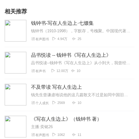
相关推荐
钱钟书-写在人生边上·七缀集
钱钟书（1910-1998），字默存，号槐聚。中国现代著名的学者和作家。1932年在清华大学结识后来的夫人杨绛，次年毕业，赴上海光华大学执教。1935年与杨绛完...
4.94万
25
有声图书
品书悦读 -- 钱钟书《写在人生边上》
品书悦读--钱钟书《写在人生边上》从小到大，我曾经读过一些中西文学作品。虽然，自己的文学修养不太高。但除了对传统文学作品，特别是中国传统文学作品有很浓的兴趣...
12.00万
10
有声书
不及带读 写在人生边上
钱先生曾谦虚地说他的这几篇散文不过是如同中国旧书上的眉批，补的是人生这部大书的空白。本书由杨绛女士编定，上海开明书店一九四一年初版，一九八二年再次以单行本形式发...
2569
10
个人成长
《写在人生边上》（钱钟书 著）
主播:奕铭26
1062
11
有声图书