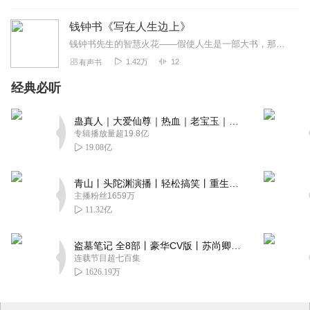
钱钟书《写在人生边上》
钱钟书先生的智慧火花——假使人生是一部大书，那么，下面的几篇散文只能算是写在人生边上的
1.42万
12
有声书
经典必听
蛊真人｜大爱仙尊｜热血｜老宝玉｜多人VIP免费有声剧
专辑播放量超19.8亿
19.08亿
青山丨头陀渊演播丨轻松搞笑丨重生穿越丨古代权谋丨VIP免费 | 多人有声剧
主播粉丝1659万
11.32亿
盗墓笔记 全8部丨豪华CV版丨苏尚卿&边江 领衔 多人有声剧丨冠声文化丨南派三叔
连载节目超七百集
1626.19万