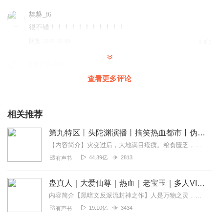
貔貅_i6
很不错！！！！！！！！！！！
回复
2019-10-09
8
0寒江孤影0
等级划分谁知道 ？？？？？
查看更多评论
回复
2020-10-31
7
相关推荐
io5o4l44sikabhua50qn
讲的真好 小说什么名
第九特区丨头陀渊演播丨搞笑热血都市丨伪戒丨VIP免费多人有声剧
回复
2020-03-23
5
【内容简介】灾变过后，大地满目疮痍。粮食匮乏，资源紧俏，局势混乱……一位从待规划区杀出来的青年，背对着漫天黄沙，孤身来到九区谋生，却不曾想偶然结识三五好友，一念...
44.39亿
2813
有声书
听友238097963
好 两个字太好
蛊真人｜大爱仙尊｜热血｜老宝玉｜多人VIP免费有声剧
回复
2020-08-27
3
内容简介【黑暗文反派流封神之作】人是万物之灵，蛊是天地真精。一个穿越者不断重生的故事。一个养蛊、炼蛊、用蛊的奇特世界。配音组（男角色）老宝玉旁白...
19.10亿
3434
有声书
大帝仙帝神帝创世神