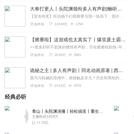
来了 就先支持支持支持主播！感谢主播空闲时间来播讲，让
大奉打更人丨头陀渊领衔多人有声剧|畅听全集|王鹤棣、田曦薇主演影视剧原著|卖报小郎君
我们度过无趣的时间，奥力给十分必须的
【冒泡有奖】听说杨千幻那厮要与我一较高下，我许七安要开始装叉了！快进入声音播放页戳下方输入框，冒个泡偷偷告诉我，我要用哪些诗词才能胜过他？说得好的，有赏！202...
回复
2021-04-26
1
110.64亿
1754
有声书
听友245637967
【燃番啦】这游戏也太真实了丨爆笑废土霸榜神作丨紫襟剧社制作
准备试听一下 希望能听出味道来
>>更多好听不套路的燃情有声剧，尽在燃番啦剧场↓年度重磅推荐本专辑为VIP免费专辑每天上午10点5集更新，订阅可以听到最新内容哦！每周抽一个专辑五星优质评论送...
回复
2020-08-06
1
20.62亿
3061
有声书
心之所依_n5
诡秘之主 | 多人有声剧丨同名动画原著 | 西幻克苏鲁 | 乌贼作品
辛苦了，很不错。支持主播。
蒸汽与机械的浪潮中，谁能触及非凡？历史和黑暗的迷雾里，又是谁在耳语？我从诡秘中醒来，睁眼看见这个世界：枪械，大炮，巨舰，飞空艇，差分机；魔药，占卜，诅咒，倒吊人...
回复
2020-07-28
1
23.51亿
2070
有声书
经典必听
听友217425313
很不错的说。加油加油。
青山丨头陀渊演播丨轻松搞笑丨重生穿越丨古代权谋丨VIP免费 | 多人有声剧
回复
2020-02-16
1
主播粉丝1659万
11.35亿
问路不问