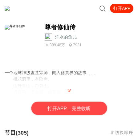
打开APP
尊者修仙传
浑水的鱼儿
399.48万
7921
一个地球神级盗墓宗师，闯入修真界的故事……
桃花源里，有歌声。
山外青山，白骨山。
五花马，千金裘，倚天剑。
应我多情，啾啾鬼鸣，美人薄嗔。
天地无垠，谁家旗鼓，碧落黄泉，万古高楼。
打
开
A
P
P，完整收听
为义气争雄！
为乱世争霸！
节目(305)
切换顺序