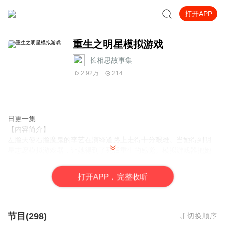
打开APP
重生之明星模拟游戏
长相思故事集
2.92万
214
日更一集
【内容简介】
左脸天使右脸魔鬼的李艺在演绎道路上走得十分艰难。当她得到明
星志愿模拟游戏器，让她得到了死后重生的感觉。模拟游戏器把她
送到了1997年的香港，重生在了香港大学音乐系李艺心身上。同时
拥有了明星志愿的游戏系统的支持。看她怎样在演艺圈越走越远，
打
开
A
P
P，完整收听
成为首个华人中首位奥斯卡影后。
【作者/主播简介】
作者：感觉Feel ，网络小说作家。
节目(298)
切换顺序
主播：沉笙