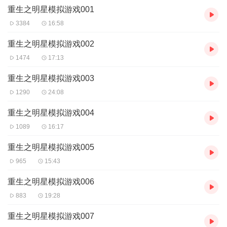
重生之明星模拟游戏001
【购买须知】
3384
16:58
1、本作品为付费有声书，前56集为免费试听，购买成功后，即可收
听，可下载重复收听。
重生之明星模拟游戏002
2、版权归原作者所有，严禁翻录成任何形式，严禁在任何第三方平
1474
17:13
台传播，违者将追究其法律责任。
3、如在充值／购买环节遇到问题，您可通过页面右上方按钮，将页
重生之明星模拟游戏003
面分享至微信内使用微信支付完成购买。
1290
24:08
4、在购买过程中，如果您有任何问题，可以按以下步骤咨询在线客
服：
重生之明星模拟游戏004
第一步：您可在喜马拉雅APP【账号】-【帮助与反馈】”中咨询在线
1089
16:17
客服
第二步：如果您无法联系上APP内在线客服，可关注【喜马拉雅付
重生之明星模拟游戏005
费精品】公众号，通过下方菜单栏里咨询在线客服
第三步：如果在线客服都未取得联系，也可拨打客服电话：400-
965
15:43
838-5616
重生之明星模拟游戏006
883
19:28
重生之明星模拟游戏007