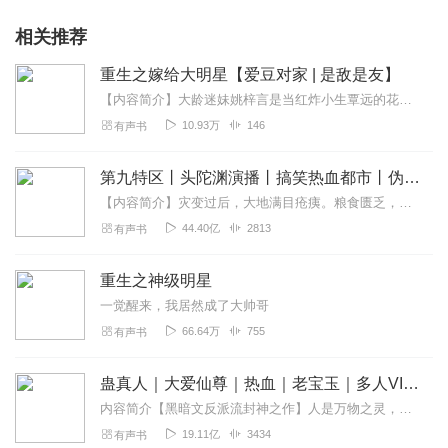
相关推荐
重生之嫁给大明星【爱豆对家 | 是敌是友】
【内容简介】大龄迷妹姚梓言是当红炸小生覃远的花痴铁粉，见自己的偶像要给他的天敌萧秋南做配，真是不能忍了，一场粉丝撕B大战火热开启，双方粉丝都放了狠话——明天见。...
10.93万
146
有声书
第九特区丨头陀渊演播丨搞笑热血都市丨伪戒丨VIP免费多人有声剧
【内容简介】灾变过后，大地满目疮痍。粮食匮乏，资源紧俏，局势混乱……一位从待规划区杀出来的青年，背对着漫天黄沙，孤身来到九区谋生，却不曾想偶然结识三五好友，一念...
44.40亿
2813
有声书
重生之神级明星
一觉醒来，我居然成了大帅哥
66.64万
755
有声书
蛊真人｜大爱仙尊｜热血｜老宝玉｜多人VIP免费有声剧
内容简介【黑暗文反派流封神之作】人是万物之灵，蛊是天地真精。一个穿越者不断重生的故事。一个养蛊、炼蛊、用蛊的奇特世界。配音组（男角色）老宝玉旁白...
19.11亿
3434
有声书