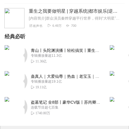
重生之我要做明星 | 穿越系统|都市娱乐|逆袭|爽文| AI多播
[内容简介]群众演员秦烨穿越平行世界，得到“大明星”系统。这个世界和地球的文化差异很大，没有了那些我们熟知的文学作品，音乐作品，影视作品。大明星系统里更是有许多...
6.49万
700
有声书
经典必听
青山丨头陀渊演播丨轻松搞笑丨重生穿越丨古代权谋丨VIP免费 | 多人有声剧
专辑播放量超11.3亿
11.36亿
蛊真人｜大爱仙尊｜热血｜老宝玉｜多人VIP免费有声剧
专辑播放量超19.1亿
19.11亿
盗墓笔记 全8部丨豪华CV版丨苏尚卿&边江 领衔 多人有声剧丨冠声文化丨南派三叔
连载节目超七百集
1740.80万