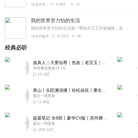
4.06万
21
有声书
我的世界苦力怕的生活
我的世界苦力怕的生活第一季由天王工作室编辑，喜马拉雅出品。演播:小白在不在xiaobai本期节目名单:1.出生2.怪物学院3.密道4.什么情况5.踢足球...
67.33万
48
有声图书
经典必听
蛊真人｜大爱仙尊｜热血｜老宝玉｜多人VIP免费有声剧
专辑播放量超19.1亿
19.14亿
青山丨头陀渊演播丨轻松搞笑丨重生穿越丨古代权谋丨VIP免费 | 多人有声剧
最近一周更新
11.40亿
盗墓笔记 全8部丨豪华CV版丨苏尚卿&边江 领衔 多人有声剧丨冠声文化丨南派三叔
最近一周更新
1845.14万