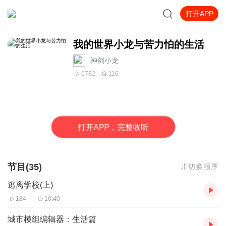
打开APP
我的世界小龙与苦力怕的生活
神剑小龙
6782
116
打
开
A
P
P，完整收听
节目(35)
切换顺序
逃离学校(上)
184
10:40
城市模组编辑器：生活篇