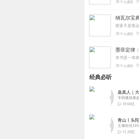
个人成长
纳瓦尔宝典
个人成长
墨菲定律
个人成长
经典必听
蛊真人｜大
专辑播放量超1
19.04亿
青山丨头陀
主播粉丝165
11.26亿