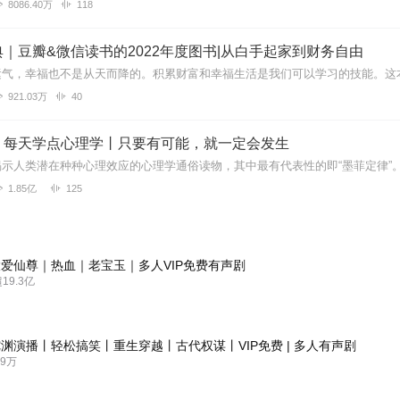
8086.40万
118
｜豆瓣&微信读书的2022年度图书|从白手起家到财务自由
921.03万
40
：每天学点心理学丨只要有可能，就一定会发生
1.85亿
125
爱仙尊｜热血｜老宝玉｜多人VIP免费有声剧
9.3亿
渊演播丨轻松搞笑丨重生穿越丨古代权谋丨VIP免费 | 多人有声剧
9万