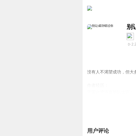
别
2.
没有人不渴望成功，但大
作者经历：
中国台湾海巡部队士官；
台湾屏东科技大学MBA；
昆山仁宝电脑职业经理人
嘉善誉丰汽配职业经理人
泗海龙源品牌联合创始人
十年管理经验，四年创业
用户评论