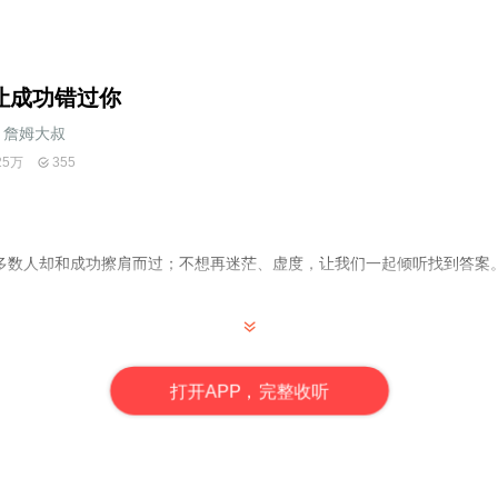
让成功错过你
詹姆大叔
25万
355
多数人却和成功擦肩而过；不想再迷茫、虚度，让我们一起倾听找到答案
；
打
开
A
P
P，完整收听
；
；
历程。