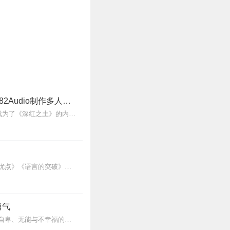
穿进赛博游戏后干掉BOSS成功上位丨桉柏原著丨晋江140亿积分神作丨8082Audio制作多人有声剧
内容简介赛博朋克+克系元素的全息游戏《深红之土》即将发售。隗辛走了狗屎运，被选中成为了《深红之土》的内测玩家。然而事情朝着诡异的方向一路狂奔，她发现她不是在玩...
本套系专辑，汇集了人际关系学大师卡耐基的思想励志精华，收录《人性的弱点》《人性的优点》《语言的突破》《美好的人生》《快乐的人生》等所有经典！是卡耐基的经典合辑，...
勇气
人可以改变，人还可以获得幸福。所有人无一例外，都能如此。——阿德勒心理学一名深陷自卑、无能与不幸福的青年，听到了一名哲人主张的“世界无比单纯，人人都能幸福”便来...