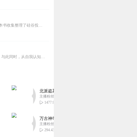
致富不是靠运气，幸福也不是从天而降的。积累财富和幸福生活是我们可以学习的技能。这本书收集整理了硅谷投资人纳瓦尔在过去十年里通过推特、播客和采访等方式分享的人生智...
本书是一本揭示人类潜在种种心理效应的心理学通俗读物，其中最有代表性的即“墨菲定律”。与此同时，从自我认知、经济管理等方面入手，作者引出了数十条对现代人工作和生活...
北派盗墓笔记丨头陀渊出品丨悬疑灵异丨摸金校尉丨
主播粉丝1659万
1477.92万
万古神帝丨玄幻丨热血丨紫襟团队演播丨多人有声
主播粉丝2836万
294.43万