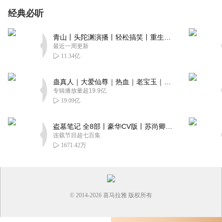
经典必听
青山丨头陀渊演播丨轻松搞笑丨重生穿越丨古代权谋丨VIP免费 | 多人有声剧
最近一周更新
11.34亿
蛊真人｜大爱仙尊｜热血｜老宝玉｜多人VIP免费有声剧
专辑播放量超19.9亿
19.09亿
盗墓笔记 全8部丨豪华CV版丨苏尚卿&边江 领衔 多人有声剧丨冠声文化丨南派三叔
连载节目超七百集
1671.42万
© 2014-
2026
喜马拉雅 版权所有