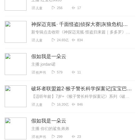
256
17
儿童
神探迈克狐· 千面怪盗|侦探大赛|灰狼危机|多多罗
新专辑点击收听《神探迈克狐·怪盗归来篇｜多多罗》！！！>>>点击进入主播橱窗购买《神探迈克狐》系列图书吧!<<<多多罗故事【点击前往】收听多多罗其他好玩有趣的故...
24.65亿
834
儿童
假如我是一朵云
主播:jordan诺
579
11
有声书
破坏者联盟篇2·猴子警长科学探案记|宝宝巴士故事
【适听年龄】7岁+《猴子警长科学探案记》系列《破坏者联盟篇1·猴子警长科学探案记》>>>《破坏者联盟篇2·猴子警长科学探案记》>>>《破坏者联盟篇3·猴子警长科...
16.20亿
846
儿童
假如我是一朵云
主播:你们的鲨鱼弟弟
299
23
有声书