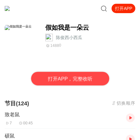
打开APP
假如我是一朵云
陈俊西小西瓜
0
1488
打
开
A
P
P，完整收听
节目(124)
切换顺序
致老鼠
7
00:45
硕鼠