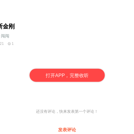
断金刚
闯闯__
21
1
打
开
A
P
P，完整收听
还没有评论，快来发表第一个评论！
发表评论