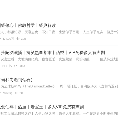
刚经修心丨佛教哲学丨经典解读
474.20万
390
丨头陀渊演播丨搞笑热血都市丨伪戒丨VIP免费多人有声剧
44.41亿
2813
（当和尚遇到钻石）
78.69万
20
爱仙尊｜热血｜老宝玉｜多人VIP免费有声剧