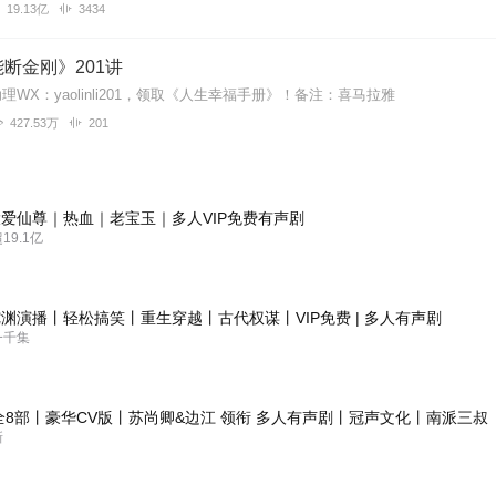
19.13亿
3434
断金刚》201讲
WX：yaolinli201，领取《人生幸福手册》！备注：喜马拉雅
427.53万
201
爱仙尊｜热血｜老宝玉｜多人VIP免费有声剧
9.1亿
渊演播丨轻松搞笑丨重生穿越丨古代权谋丨VIP免费 | 多人有声剧
一千集
全8部丨豪华CV版丨苏尚卿&边江 领衔 多人有声剧丨冠声文化丨南派三叔
新