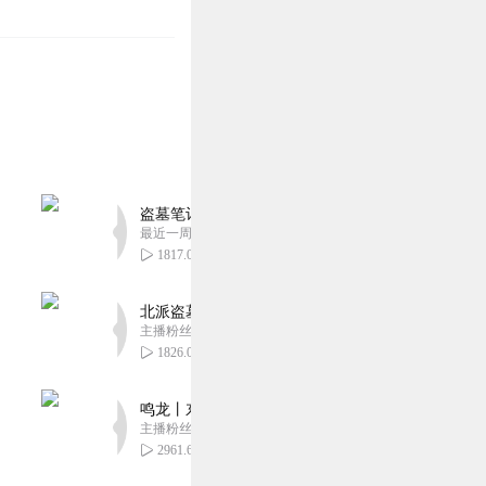
盗墓笔记 全8部丨豪华CV版丨苏尚卿&边江 领衔
最近一周更新
1817.02万
北派盗墓笔记丨头陀渊出品丨悬疑灵异丨摸金校尉丨
主播粉丝1659万
1826.04万
鸣龙丨东方玄幻丨紫襟团队丨轻松搞笑丨多人有声
主播粉丝2836万
2961.66万