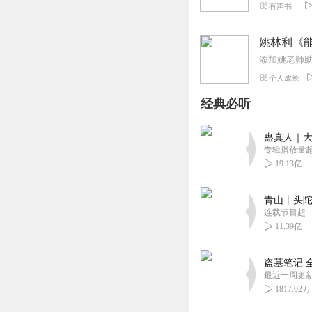
有声书
姚林利《能
添加姚老师助理
个人成长
经典必听
蛊真人｜大
专辑播放量超1
19.13亿
青山丨头陀
连载节目超
11.39亿
盗墓笔记 
最近一周更
1817.02万