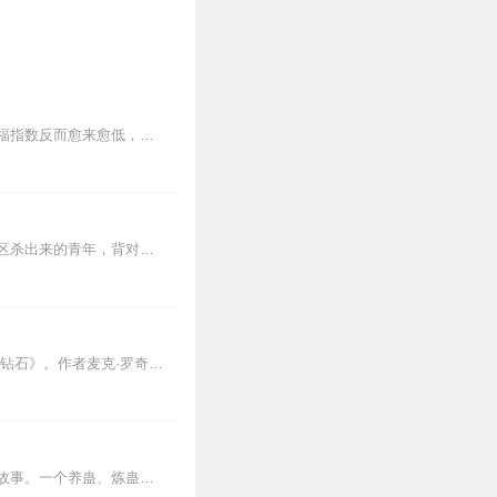
专辑简介现代人，都很忙碌，废寝忘食，不知日夜，生活似乎富足，人生似乎充实，但是幸福指数反而愈来愈低，这是为何？天下熙熙，皆为利来；天下攘攘，皆为利往；可惜虚名浮...
【内容简介】灾变过后，大地满目疮痍。粮食匮乏，资源紧俏，局势混乱……一位从待规划区杀出来的青年，背对着漫天黄沙，孤身来到九区谋生，却不曾想偶然结识三五好友，一念...
《能断金刚》为全球畅销书《TheDiamondCutter》十周年增订版，台湾版译为《当和尚遇到钻石》。作者麦克·罗奇在自己的职业生涯和宗教修行上找到了一个...
内容简介【黑暗文反派流封神之作】人是万物之灵，蛊是天地真精。一个穿越者不断重生的故事。一个养蛊、炼蛊、用蛊的奇特世界。配音组（男角色）老宝玉旁白...