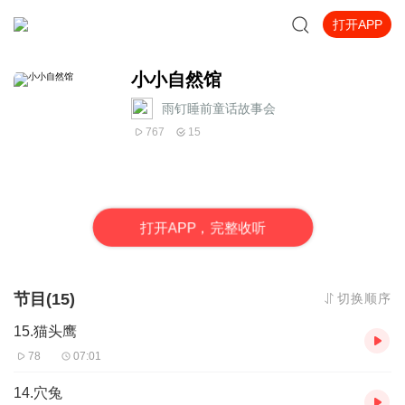
打开APP
小小自然馆
雨钉睡前童话故事会
767
15
打
开
A
P
P，完整收听
节目(15)
切换顺序
15.猫头鹰
78
07:01
14.穴兔