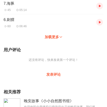
7.海豚
45
05:14
6.刺猬
60
06:46
加载更多
用户评论
还没有评论，快来发表第一个评论！
发表评论
相关推荐
晚安故事《小小自然图书馆》
欢迎收听由尹建莉父母学堂出品的晚安故事，我们将每晚为你带来一个温暖的亲情小故事。让爱的故事，伴你入睡。今天我们讲的是《小小自然图书馆》，由安徽少儿出版社出版。如...