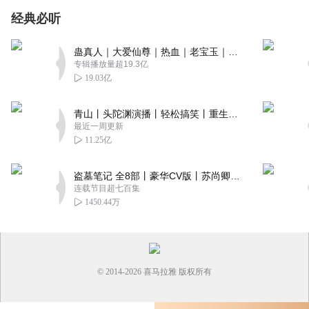
经典必听
蛊真人｜大爱仙尊｜热血｜老宝玉｜多人VIP免费有声剧
专辑播放量超19.3亿
19.03亿
青山丨头陀渊演播丨轻松搞笑丨重生穿越丨古代权谋丨VIP免费 | 多人有声剧
最近一周更新
11.25亿
盗墓笔记 全8部丨豪华CV版丨苏尚卿&边江 领衔 多人有声剧丨冠声文化丨南派三叔
连载节目超七百集
1450.44万
© 2014-
2026
喜马拉雅 版权所有