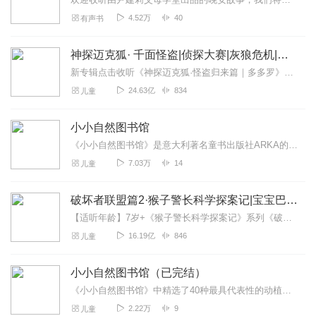
4.52万
40
有声书
神探迈克狐· 千面怪盗|侦探大赛|灰狼危机|多多罗
新专辑点击收听《神探迈克狐·怪盗归来篇｜多多罗》！！！>>>点击进入主播橱窗购买《神探迈克狐》系列图书吧!<<<多多罗故事【点击前往】收听多多罗其他好玩有趣的故...
24.63亿
834
儿童
小小自然图书馆
《小小自然图书馆》是意大利著名童书出版社ARKA的国宝级看家书，是欧美各国学校及图书馆必选书单；在亚洲，入选了日本和台湾地区小学书单。全书挑选了具有代表性的40...
7.03万
14
儿童
破坏者联盟篇2·猴子警长科学探案记|宝宝巴士故事
【适听年龄】7岁+《猴子警长科学探案记》系列《破坏者联盟篇1·猴子警长科学探案记》>>>《破坏者联盟篇2·猴子警长科学探案记》>>>《破坏者联盟篇3·猴子警长科...
16.19亿
846
儿童
小小自然图书馆（已完结）
《小小自然图书馆》中精选了40种最具代表性的动植物，讲述它们可爱而有趣的生活方式；孩子可以通过书中的故事，见证动植物从生长到衰亡的过程，体会自然的神奇与生命的伟...
2.22万
9
儿童