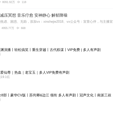
8091.92万
118
| 减压冥想 音乐疗愈 安神静心 解郁降噪
4955.77万
668
渊演播丨轻松搞笑丨重生穿越丨古代权谋丨VIP免费 | 多人有声剧
新
爱仙尊｜热血｜老宝玉｜多人VIP免费有声剧
9.1亿
全8部丨豪华CV版丨苏尚卿&边江 领衔 多人有声剧丨冠声文化丨南派三叔
新