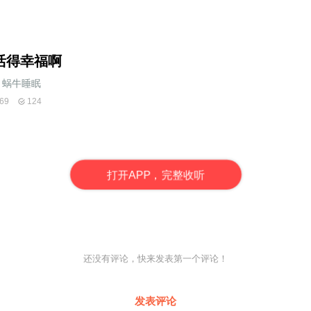
活得幸福啊
蜗牛睡眠
69
124
打
开
A
P
P，完整收听
还没有评论，快来发表第一个评论！
发表评论