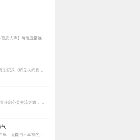
欢迎各位关注和订阅我参与创作的喜马自制深夜陪伴谈话栏目《听你说·百态人声》【听你说·百态人声】每晚直播连线真实人间故事|叶文现场互动中|人间冷暖，抱团取暖每周...
感动的、治愈的、伴你入眠的好故事新节目上线，探索现实世界的无尽魅力，追求对生活的真实记录《听见人间真相》（点击名称，直达专辑）网易人间故事集持续更新中，邀您关注...
如果你还感到焦虑、困惑、无助，添加vx：xinshejie2018、vx公众号：宣萱心伴，与主播宣萱开启心灵交流之旅，共建温暖的精神家园！如果你喜欢我的内容，请...
勇气
人可以改变，人还可以获得幸福。所有人无一例外，都能如此。——阿德勒心理学一名深陷自卑、无能与不幸福的青年，听到了一名哲人主张的“世界无比单纯，人人都能幸福”便来...