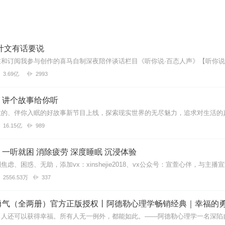
叶文有话要说
3.69亿
2993
｜讲个故事给你听
16.15亿
989
一听就困 消除疲劳 深度睡眠 沉浸体验
2556.53万
337
勇气（全两册）官方正版授权丨阿德勒心理学畅销经典｜幸福的