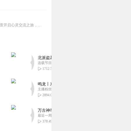
如果你还感到焦虑、困惑、无助，添加vx：xinshejie2018、vx公众号：宣萱心伴，与主播宣萱开启心灵交流之旅，共建温暖的精神家园！如果你喜欢我的内容，请...
北派盗墓笔记丨头陀渊出品丨悬疑灵异丨摸金校尉丨
连载节目超五百集
1712.56万
鸣龙丨东方玄幻丨紫襟团队丨轻松搞笑丨多人有声
主播粉丝2836万
2894.04万
万古神帝丨玄幻丨热血丨紫襟团队演播丨多人有声
最近一周更新
378.49万