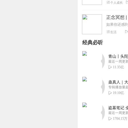
个人成长
正念冥想 
生活
经典必听
青山丨头陀
最近一周更
11.35亿
蛊真人｜大
专辑播放量超1
19.10亿
盗墓笔记 
最近一周更
1704.15万