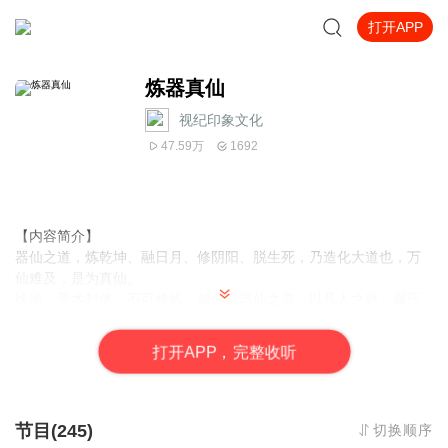
打开APP
炼器真仙
视纪印象文化
47.59万
1692
【内容简介】
器仙之道，炼乾坤、融日月、修阴阳、脱生死，乃造化大道也，万
仙难及，是为真仙。
徐游，咒术封体，不可修炼，却偶得器仙之道，以凡人之躯，碾压
万界，震慑诸天。
文字版权方：阅文听书
打
开
A
P
P，完整收听
【作者/主播简介】
作者：暗黑茄子
主播：止隙
节目(245)
切换顺序
【购买须知】