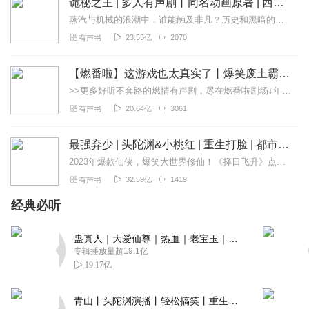
诡秘之主 | 多人有声剧丨同名动画原著 | 西幻克苏鲁 | 乌贼作品
蒸汽与机械的浪潮中，谁能触及非凡？历史和黑暗的迷雾里，又是谁在耳语？我从诡秘中醒来，睁眼看见这个世界：枪械，大炮，巨舰，飞空艇，差分机；魔药，占卜，诅咒，倒吊人...
23.55亿
2070
有声书
【燃番啦】这游戏也太真实了丨爆笑废土霸榜神作丨紫襟剧社制作
>>更多好听不套路的燃情有声剧，尽在燃番啦剧场↓年度重磅推荐本专辑为VIP免费专辑每天上午10点5集更新，订阅可以听到最新内容哦！每周抽一个专辑五星优质评论送...
20.64亿
3061
有声书
最强弃少 | 头陀渊&小桃红 | 重生打脸 | 都市修真
2023年爆款仙侠，爆笑大世界修仙！《择日飞升》点击传送2021年神书力荐：《大奉打更人》限时免费不容错过【强烈推荐】●独一无二的都市修真●千万点击，起点榜...
32.59亿
1419
有声书
经典必听
蛊真人｜大爱仙尊｜热血｜老宝玉｜多人VIP免费有声剧
专辑播放量超19.1亿
19.17亿
青山丨头陀渊演播丨轻松搞笑丨重生穿越丨古代权谋丨VIP免费 | 多人有声剧