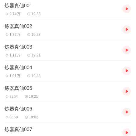
炼器真仙001
1、本作品为付费有声书，前50集为免费试听，购买成功后，即可收
听，可下载重复收听。
2.74万
19:33
2、版权归原作者所有，严禁翻录成任何形式，严禁在任何第三方平
台传播，违者将追究其法律责任。
炼器真仙002
3、如在充值／购买环节遇到问题，您可通过页面右上方按钮，将页
1.32万
19:28
面分享至微信内使用微信支付完成购买。
4、在购买过程中，如果您有任何问题，可以按以下步骤咨询在线客
炼器真仙003
服：
1.11万
19:21
第一步：您可在喜马拉雅APP【账号】-【帮助与反馈】”中咨询在线
客服
炼器真仙004
第二步：如果您无法联系上APP内在线客服，可关注【喜马拉雅付
1.01万
19:33
费精品】公众号，通过下方菜单栏里咨询在线客服
第三步：如果在线客服都未取得联系，也可拨打客服电话：400-
炼器真仙005
838-5616
9264
19:25
炼器真仙006
8659
19:02
炼器真仙007