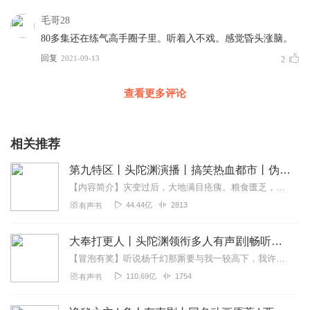
毛哥28
80多集还在练气高手圈子里。听着入不戏。感觉昏头涨脑。
回复
2021-09-13
2
查看更多评论
相关推荐
第九特区丨头陀渊演播丨搞笑热血都市丨伪戒丨VIP免费多人有声剧
【内容简介】灾变过后，大地满目疮痍。粮食匮乏，资源紧俏，局势混乱……一位从待规划区杀出来的青年，背对着漫天黄沙，孤身来到九区谋生，却不曾想偶然结识三五好友，一念...
44.44亿
2813
有声书
大奉打更人丨头陀渊领衔多人有声剧|畅听全集|王鹤棣、田曦薇主演影视剧原著|卖报小郎君
【冒泡有奖】听说杨千幻那厮要与我一较高下，我许七安要开始装叉了！快进入声音播放页戳下方输入框，冒个泡偷偷告诉我，我要用哪些诗词才能胜过他？说得好的，有赏！202...
110.69亿
1754
有声书