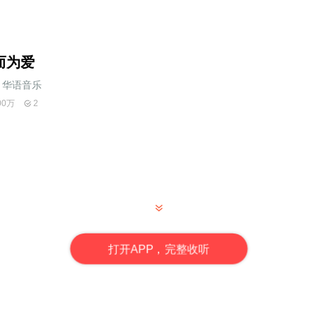
而为爱
华语音乐
00万
2
打
开
A
P
P，完整收听