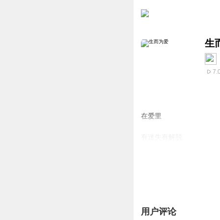
生
7.
在爱里
有迷失有解脱
有温柔有刚烈
有折磨有期待
有脆弱有成长
用户评论