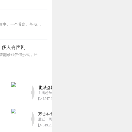
内容简介【黑暗文反派流封神之作】人是万物之灵，蛊是天地真精。一个穿越者不断重生的故事。一个养蛊、炼蛊、用蛊的奇特世界。配音组（男角色）老宝玉旁白...
| 多人有声剧
【购买须知】1、本作品为付费有声书，购买成功后，即可收听。2、版权归原作者所有，严禁翻录成任何形式，严禁在任何第三方平台传播，违者将追究其法律责任。3、如在充值...
北派盗墓笔记丨头陀渊出品丨悬疑灵异丨摸金校尉丨
主播粉丝1659万
1547.23万
万古神帝丨玄幻丨热血丨紫襟团队演播丨多人有声
最近一周更新
319.23万