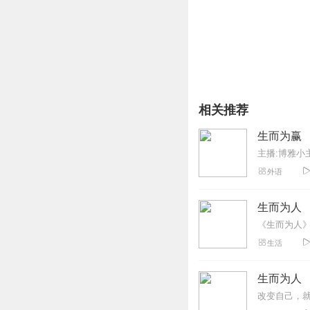
有伤口有善良
有渺小有伟大
有泪水也有笑
从平凡里看见不凡
相关推荐
爱的追寻，到底有没有尽
生而为赢
当在爱里受伤，你还有多
主播:博雅小
外语
别害怕，你从来不孤单，
生而为人
人——生而为爱
你是起点，也是终点
生活
你是黑暗之光，也是彩虹
生而为人
改变自己，