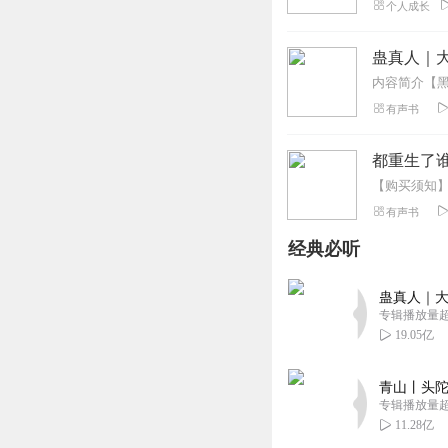
个人成长
蛊真人｜大
有声书
都重生了谁
有声书
经典必听
蛊真人｜大
专辑播放量超1
19.05亿
青山丨头陀
专辑播放量超1
11.28亿