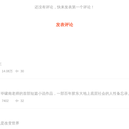
还没有评论，快来发表第一个评论！
发表评论
头？
大勇气再次全力以赴？
主
14.08万
30
每个人都是从起点出发一路跌跌撞撞，
7402
32
就是改变世界