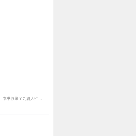
《生而为人》毕啸南老师的首部短篇小说作品，一部百年胶东大地上底层社会的人性备忘录。本书收录了九篇人性小说，在横跨百年的胶东大地上，游走着众多故事角色:消失的女儿...