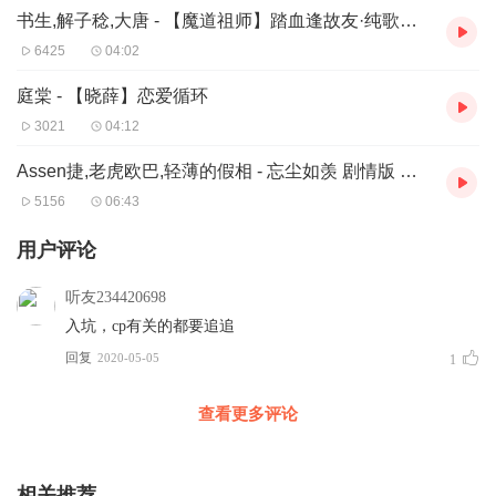
书生,解子稔,大唐 - 【魔道祖师】踏血逢故友·纯歌版（恶友向 薛洋 金光瑶）
当然版权问题也是可以理解
唉……
6425
04:02
庭棠 - 【晓薛】恋爱循环
3021
04:12
Assen捷,老虎欧巴,轻薄的假相 - 忘尘如羡 剧情版 【魔道祖师】CV：轻薄的假相x西呱双
5156
06:43
用户评论
听友234420698
入坑，cp有关的都要追追
回复
2020-05-05
1
查看更多评论
相关推荐