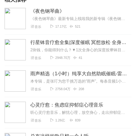
《夜色钢琴曲》
《夜色钢琴曲》最新专辑上线啦我的新专辑《夜色钢琴曲最新专辑》（点击跳转）已经上线，新专辑是《夜色钢琴曲》的升级版，我精选了诸多经典原创作品与大家分享，愿未来...
17.17亿
521
音乐
行星钵音疗愈全集|深度催眠 冥想放松 全身心深度按摩
2块钱，你能得到什么？▼1次全身心的深度按摩钵目前已广泛地被应用于美容Spa和按摩养生馆的疗程中，许多疗愈师使用铜钵在身体上，发现5分钟铜钵按摩的深度放松，效...
2948.70万
41
音乐
雨声精选（1小时）纯享大自然助眠催眠-雷雨声，下雨
本专辑，是张玎为您千挑万选的“雨声”。每条音频1小时，中间没有打扰。有轻柔细雨、淅淅沥沥；雨滴入水，滴答作响；隐隐雷声，隆隆为伴；流水潺潺，映入耳畔。这里没有音...
2758.04万
208
音乐
心灵疗愈：焦虑症抑郁症心理音乐
听心灵疗愈音乐，解忧心理，放空身心，走出抑郁症、焦虑症、恐惧症等情绪困扰。疗愈音乐=心灵养生最有效的聆听建议：步骤一、选择安静的环境，闭目静卧或坐。步骤二、根据...
1.26亿
839
音乐