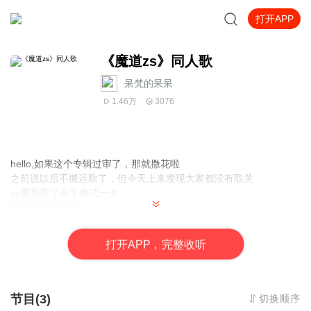
打开APP
《魔道zs》同人歌
呆梵的呆呆
1.46万
3076
hello,如果这个专辑过审了，那就撒花啦
之前说以后不搬运歌了，但今天上来发现大家都没有取关
so重新取了名字再试一次
暴风哭泣有没有
谢谢大家不离不弃
打
开
A
P
P，完整收听
2020
别问为什么不更新
问就是不过审
一首首上传搬运也是需要时间和心血的啊
节目(3)
切换顺序
结果一首首下架是真的心痛