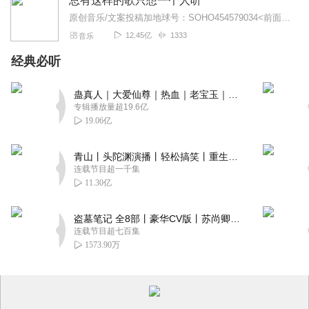
总有这样的歌只想一个人听
原创音乐/文案投稿加地球号：SOHO454579034<前面英文是大写>带上你的音乐和故事与我们相遇..每一位小伙伴的经历都是我们创作的源头..
12.45亿
1333
音乐
经典必听
蛊真人｜大爱仙尊｜热血｜老宝玉｜多人VIP免费有声剧
专辑播放量超19.6亿
19.06亿
青山丨头陀渊演播丨轻松搞笑丨重生穿越丨古代权谋丨VIP免费 | 多人有声剧
连载节目超一千集
11.30亿
盗墓笔记 全8部丨豪华CV版丨苏尚卿&边江 领衔 多人有声剧丨冠声文化丨南派三叔
连载节目超七百集
1573.90万