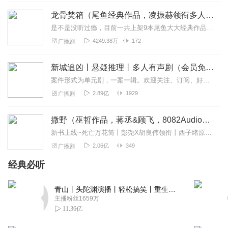
回复
2019-04-08
6
龙骨焚箱（尾鱼经典作品，凌振赫领衔多人有声剧）
是不是没听过瘾，目前一共上架9本尾鱼大大经典作品有声书啦~~听单合集已经准备好，赶紧收听：尾鱼有声书作品合集感受更多尾鱼作品的魅力！内容简介神话、传说、身世、解...
睡觉睡觉我想睡觉
4249.38万
172
广播剧
前期是有点小虐，因为教主太狠了，杀杀杀人不眨眼。教主
是受哦，后面巨甜。 是一场关于人性的武林的阴谋，主线完
新城追凶丨悬疑推理丨多人有声剧（会员免费）
整。 和尚实力不如教主，无奈教主中了可以生娃的度，并且
一举得娃。 在乡村的生活真的太甜了，也是在哪里生了孩
案件形式为单元剧，一案一辑。欢迎关注、订阅、好评！“新闻里播不得的，咱们小说里见！”一座充满活力的新兴沿海城市，看似平常的生活中，却发生了种种离奇的罪犯案件，”...
子，确定了彼此心意。 后面虽然被坏蛋站了先机，还好被老
2.89亿
1929
广播剧
天收了。 🌸🌸🌸🌸🌸🌸🌸🌸🌸🌸🌸 有一个角色是坏人，后面
的BOSS之一，我到很后面才发现，大家可以先猜猜啦。真是
撒野（巫哲作品，蒋丞&顾飞，8082Audio制作）| 左肩有你原著
对自己够狠的了。
新书上线~死亡万花筒丨彭尧X胡良伟领衔丨西子绪原著丨灵异/悬疑/无限流多人有声剧点击跳转收听哦~喜提破亿！#撒野印象大调查#活动上线！>戳此参与<福利四：播...
回复
2021-12-01
5
2.06亿
349
广播剧
经典必听
家有俩萌宝儿_tx
这几天更新好慢，不够看得啊😱
青山丨头陀渊演播丨轻松搞笑丨重生穿越丨古代权谋丨VIP免费 | 多人有声剧
回复
2019-03-09
5
主播粉丝1659万
11.36亿
1785562xmje