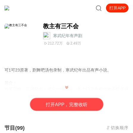
打开APP
教主有三不会
寒武纪年有声剧
212.72万
2.49万
可1可23原著，剧舞吧汤包录制，寒武纪年出品有声小说。
简介：
地芒现世，江湖易主！消息一经传扬，各大门派争相出动不惜任何
代价只为夺得宝藏一统江湖，一场倾覆武林的阴谋就此展开。
沉默寡言慈悲为怀的少林寺和尚遇上了心狠手辣没心没肺的大魔头
打
开
A
P
P，完整收听
教主，一见面就结下了大梁子！
那个男人，竟然连亲生骨肉都不放过？阿弥陀佛，那孩子既然是贫
僧的孩儿，断不能使他丧于那人之手。宿施主，莫要在孩子面前杀
生……莫要……
节目(99)
切换顺序
【作者/演播人】