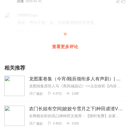
回复
2019-01-31
42
1888691iqas
喜欢。节目不错，说，仅能希望能经常更新。
回复
2019-01-15
39
窒命
查看更多评论
很喜欢听这个作品，主播的声音也好好听，
回复
2019-01-29
33
相关推荐
清净_s9
龙图案卷集（今宵/顾辰领衔多人有声剧）| 探案
播音的声音，真的很好听。就是希望每一天多播几集。这样
龙图续集原班人马《黑风城战记》<<点击收听【内容简介】《龙图案卷集》是由耳雅根据古典名著《三侠五义》（又叫七五）改编所写的网络小说，主要讲述的是鼠（白玉堂）...
每天一集，甚至好几天一集，听得太不过瘾了。我想这也是
4.37亿
1188
广播剧
我们每天听小说，所有人的心声吧。
回复
2019-02-27
9
农门长姐有空间|姣姣兮雪月之下|种田虐渣VIP免费
全网都在听的高口碑种田文推荐：【限时免费】农家小福女|姣姣兮郁雨竹|全网最快寒门大俗人|姣姣兮杜骁|萌宝女强古言爽文魏晋干饭人未删减全网最快|农家小福...
笑丨颜
3.45亿
2159
广播剧
更新好慢啊！求主播大大更新