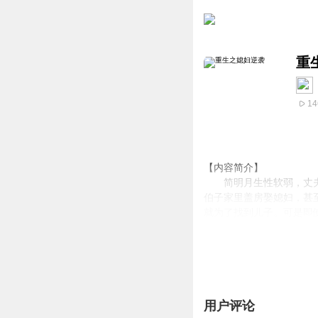
重
14
【内容简介】
简明月生性软弱，丈夫怯
伯子家里盖房娶媳妇，甚
就为了找到儿子。可是即
也不能这么过下去………
文字版权方：阅文听书
【作者/主播简介】
作者：浮世落华
主播：美宜天工作室
用户评论
【购买须知】