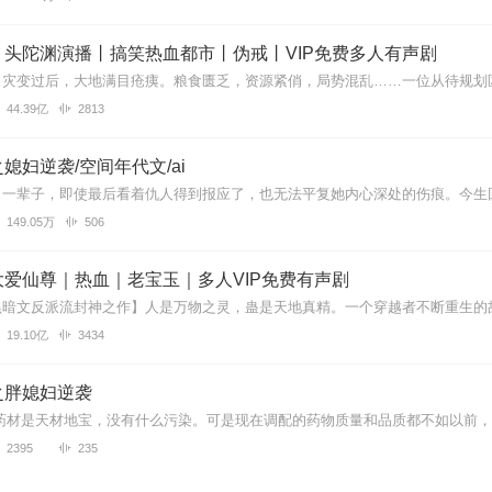
，一点点越来越好不重复更好！这个书是为数不多的好作品！值得听
丨头陀渊演播丨搞笑热血都市丨伪戒丨VIP免费多人有声剧
44.39亿
2813
👍👍
媳妇逆袭/空间年代文/ai
149.05万
506
你提个小意见，不喜欢一天一追，所以在选小说的时候都看完结没，但是
，害得我听的度的慌，郁闷
爱仙尊｜热血｜老宝玉｜多人VIP免费有声剧
19.10亿
3434
形象毁了
之胖媳妇逆袭
2395
235