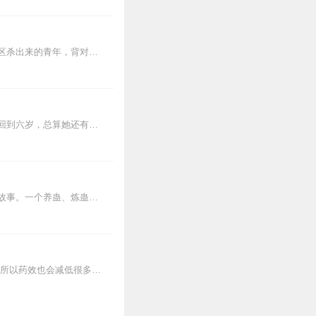
1
【内容简介】灾变过后，大地满目疮痍。粮食匮乏，资源紧俏，局势混乱……一位从待规划区杀出来的青年，背对着漫天黄沙，孤身来到九区谋生，却不曾想偶然结识三五好友，一念...
0
前世她愧疚了一辈子，即使最后看着仇人得到报应了，也无法平复她内心深处的伤痕。今生回到六岁，总算她还有机会逆转一切。带着传承空间，带着大量物质，看她怎么在那个物...
你们这部小说图片上写
32
内容简介【黑暗文反派流封神之作】人是万物之灵，蛊是天地真精。一个穿越者不断重生的故事。一个养蛊、炼蛊、用蛊的奇特世界。配音组（男角色）老宝玉旁白...
7
“以前的那些药材是天材地宝，没有什么污染。可是现在调配的药物质量和品质都不如以前，所以药效也会减低很多。”【购买须知】1、本作品为付费有声书，会员免费收听...