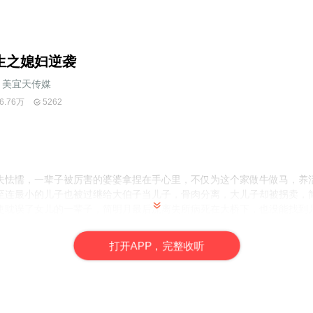
生之媳妇逆袭
美宜天传媒
6.76万
5262
懦，一辈子被厉害的婆婆拿捏在手心里，不仅为这个家做牛做马，养
至连最小的儿子也被过继给大伯子当儿子，骨肉分离，大儿子却被拐卖，
使耽误了女儿的一辈子，简明月最后流离失所病死在大桥下，也没能找到
…
打
开
A
P
P，完整收听