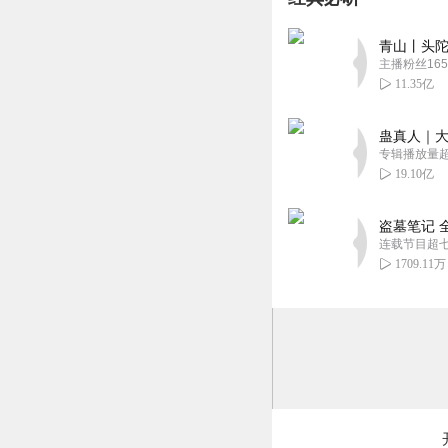
前世能活成那样，
回复
2021-07-14
青山丨头陀
主播粉丝165
11.35亿
蛊真人｜大
专辑播放量超1
19.10亿
盗墓笔记 
连载节目超
1709.11万