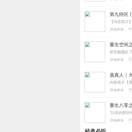
主播开始有点生硬
回复
2019-12-29
第九特区
听友289824678
有声书
主播声音很好听！赞
回复
2022-04-22
重生空间之
13026533syt
有声书
很喜欢听小说，跟
完，却还没更新完
蛊真人｜大
回复
2019-05-13
有声书
0丹丹
这部小说把军人的
重生八零
回复
2019-10-10
有声书
听友195853732
经典必听