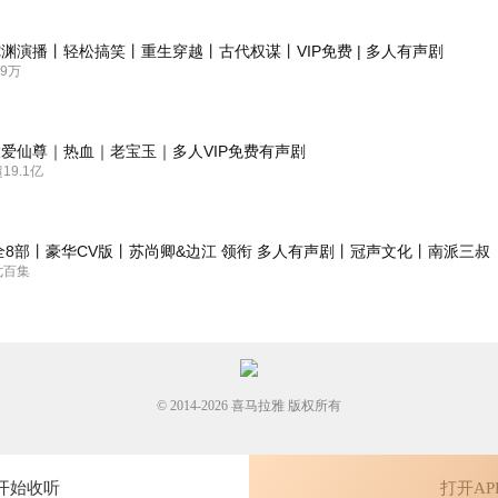
今世能好多少
渊演播丨轻松搞笑丨重生穿越丨古代权谋丨VIP免费 | 多人有声剧
9万
爱仙尊｜热血｜老宝玉｜多人VIP免费有声剧
9.1亿
全8部丨豪华CV版丨苏尚卿&边江 领衔 多人有声剧丨冠声文化丨南派三叔
七百集
© 2014-
2026
喜马拉雅 版权所有
开始收听
打开AP