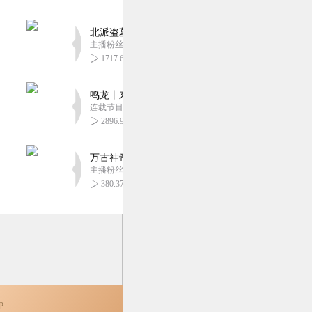
1
北派盗墓笔记丨头陀渊出品丨悬疑灵异丨摸金校尉丨
主播粉丝1659万
1717.61万
鸣龙丨东方玄幻丨紫襟团队丨轻松搞笑丨多人有声
连载节目超五百集
2896.95万
万古神帝丨玄幻丨热血丨紫襟团队演播丨多人有声
主播粉丝2836万
380.37万
P