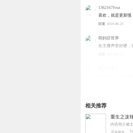
1、本作品为付费有声书
1362167fvuz
2、版权归原作者所有，
喜欢，就是更新慢
3、如在充值／购买环节
回复
2019-06-25
4、在购买过程中，如果
第一步：您可在喜马拉雅A
第二步：如果您无法联系
萌妈叹世界
第三步：如果在线客服都未取
女主播声音好硬，
回复
2021-02-17
满天的雪花
刚开始听，主播声音
回复
2021-07-05
简乐_86
相关推荐
很喜欢听，已经听
回复
2021-03-04
重生之泼辣
醒醒睡不醒呢
有声书