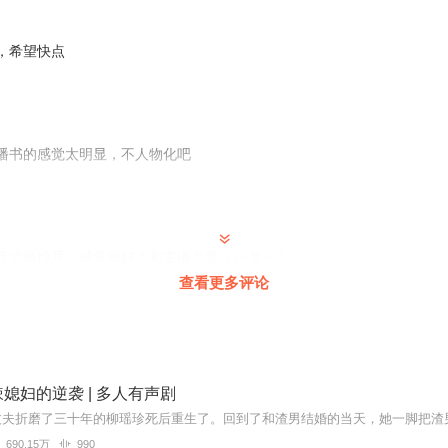
，前56集为免费试听，购买成功后，即可收听，可下载重复收听。
严禁翻录成任何形式，严禁在任何第三方平台传播，违者将追究其法律责
，希望快点
遇到问题，您可通过页面右上方按钮，将页面分享至微信内使用微信支付
您有任何问题，可以按以下步骤咨询在线客服：
PP【账号】-【帮助与反馈】”中咨询在线客服
上APP内在线客服，可关注【喜马拉雅付费精品】公众号，通过下方菜单
得联系，也可拨打客服电话：400-838-5616
播书的感觉太明显，不人物化吧
清晰悦耳，感觉很好！和主播点赞（｡ò ∀ ó｡）
查看更多评论
了5遍了，隔一段时间听一遍😊
媳妇的逆袭 | 多人有声剧
690.15万
990