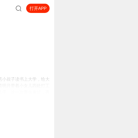
打开APP
活小叔子读书上大学，给大
简明月带着小女儿四处打工
儿子。这一次重生来过，再