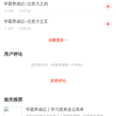
学霸养成记--注意力之四
124
07:52
学霸养成记--注意力之五
107
04:10
加载更多
用户评论
还没有评论，快来发表第一个评论！
发表评论
相关推荐
学霸养成记丨学习原来这么简单
内容介绍淘小乐在学习上有很多困难，但是她没有被困难吓倒，而是积极想办法针对各科的不同特点，设计出了一些适合自己的学习小妙招，让自己的成绩有了很大的提升。更重要的...