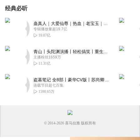
经典必听
蛊真人｜大爱仙尊｜热血｜老宝玉｜多人VIP免费有声剧
专辑播放量超19.7亿
19.07亿
青山丨头陀渊演播丨轻松搞笑丨重生穿越丨古代权谋丨VIP免费 | 多人有声剧
主播粉丝1659万
11.31亿
盗墓笔记 全8部丨豪华CV版丨苏尚卿&边江 领衔 多人有声剧丨冠声文化丨南派三叔
连载节目超七百集
1598.65万
© 2014-
2026
喜马拉雅 版权所有