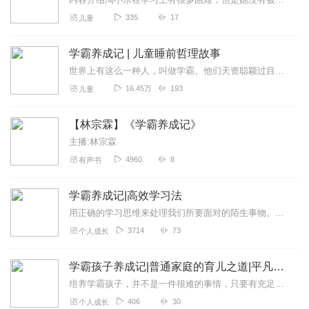
335
17
儿童
学霸养成记 | 儿童睡前哲理故事
世界上有这么一种人，叫做学霸。他们天资聪颖过目不忘，雄才大略，霸气侧漏！学霸，这是多少孩子渴望的称呼，这样就可以得到老师的称赞，父母的夸奖，同学们的羡慕。人人都...
16.45万
193
儿童
【林宗霖】《学霸养成记》
主播:林宗霖
4960
8
有声书
学霸养成记|高效学习法
用正确的学习思维来处理我们所要面对的陌生事物。学会以重要程度来判断学习所需投入的时间精力。针对学生领域,谈学习技巧,学习难点,帮助同学们能够高效学习.高效学习的...
3714
73
个人成长
学霸孩子养成记|普通家庭的育儿之道|平凡父母的教子方法
培养学霸孩子，并不是一件很难的事情，只要有充足的信心和科学的方法，普通家庭也可以培养出优秀的孩子。万千家庭，万千孩子，万千种育儿方法，这只是其中一种，...
406
30
个人成长