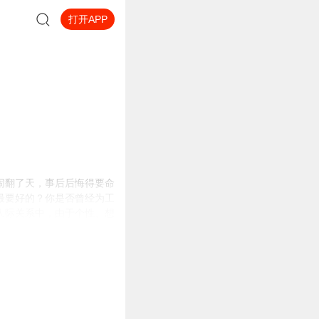
打开APP
闹翻了天，事后后悔得要命
最要好的？你是否曾经为工
人际关系中，由于个性、想
人际关系中，不想与外界发
建立和谐的人际关系，学习
游刃有余！