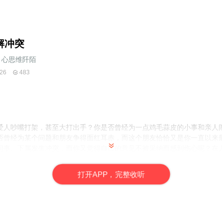
解冲突
心思维阡陌
26
483
爱人吵嘴打架，甚至大打出手？你是否曾经为一点鸡毛蒜皮的小事和亲人
否曾经为某个问题和朋友争得面红耳赤，而这个朋友恰恰又是你一直以来
同事、下属发生冲突，而你又觉得自己的意见不被采纳而感到伤心呢？在
差异，冲突在所难免。不可否认，我们每个人都希望自己处在一个和谐的
一种天真的幻想。而现实生活中，人际冲突无时不在、无处不在。为了能
打
开
A
P
P，完整收听
必修之课。本书将会为您带来全新的冲突化解之法，让您在生活与工作中