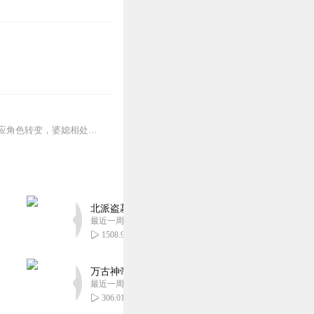
恋爱需要浪漫，但婚姻是一场合作，把恋爱方法照搬到婚姻里，那就很可能出问题。无法适应角色转变，婆媳相处处处碰壁两个人越来越没有共同话题，争吵不断每天只围着孩...
北派盗墓笔记丨头陀渊出品丨悬疑灵异丨摸金校尉丨
最近一周更新
1508.93万
万古神帝丨玄幻丨热血丨紫襟团队演播丨多人有声
最近一周更新
306.01万