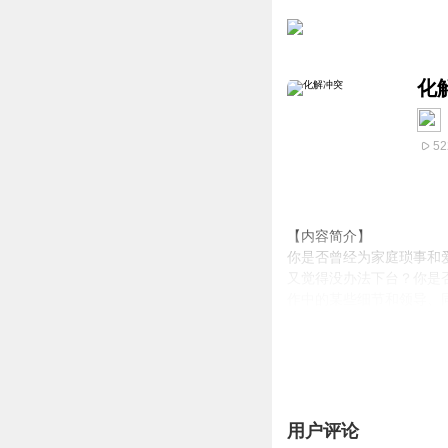
化
52
【内容简介】
你是否曾经为家庭琐事和
又觉得没办法下台？你是
作中的某些细节和领导、
法、目的及心灵成熟度的
生任何的冲突，但这只是
如何解决冲突已成为人生
【作者简介】
金雪莲
用户评论