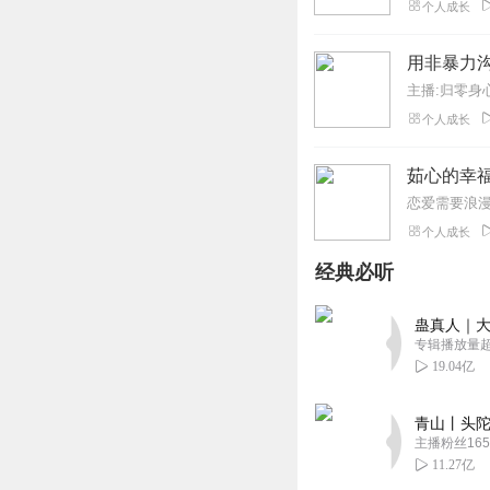
个人成长
用非暴力
主播:归零身
个人成长
茹心的幸福
个人成长
经典必听
蛊真人｜大
专辑播放量超1
19.04亿
青山丨头陀
主播粉丝165
11.27亿