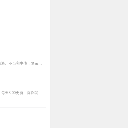
“沟通最大的问题是，人们想当然地以为已经沟通了。”这本书满满的都是干货！不吵架、不逃避、不当和事佬，复杂局面简单化，话说对了，事就成了！这是一本教你如何直...
叛逆的孩子，其实更需要父母！一本书解决青春期男孩女孩的关键难题！本专辑预计135集，每天8:00更新。喜欢就订阅吧。更多精彩内容，读者朋友可点击下方链接收听我们...