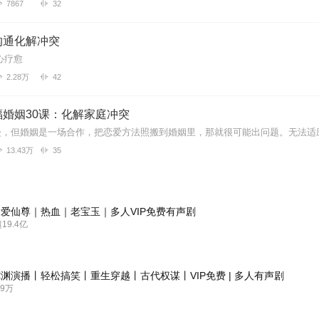
7867
32
沟通化解冲突
心疗愈
2.28万
42
婚姻30课：化解家庭冲突
13.43万
35
爱仙尊｜热血｜老宝玉｜多人VIP免费有声剧
9.4亿
渊演播丨轻松搞笑丨重生穿越丨古代权谋丨VIP免费 | 多人有声剧
9万