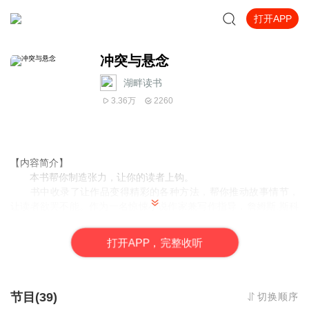
打开APP
冲突与悬念
湖畔读书
3.36万
2260
【内容简介】
本书帮你制造张力，让你的读者上钩。
书中收录了让作品变得精彩的各种方法，帮你推动故事情节，
让读者欲罢不能。作为一名惊悚小说作家兼写作指导，詹姆斯.斯科
特.贝尔将告诉你如何描绘场景、创造人物、开发故事曲线，让你的
故事从头至尾充满冲突与悬念。
打
开
A
P
P，完整收听
通过向成功的小说和电影学习技巧，本书帮你：
1. 给故事的开头、中间和结尾配置适当的冲突。
2. 通过人物的内心冲突制造悬念。
3. 为故事的视角人物建立冲突。
节目(39)
切换顺序
4. 平衡次要情节、闪回、背景故事，推动故事向发展。