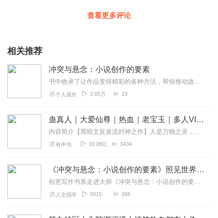
查看更多评论
唯恐天下不乱，乃作家职责所系，责无旁贷。
——雷蒙德·钱德勒
一旦人物摊上了事，摊上了大事，那么其摆脱困境的千方百计
则可美其名曰“编排情节”。
相关推荐
——巴纳比·康拉德
你讲故事。
冲突与悬念：小说创作的要素
你讲故事是因为你想让大家读这些故事。
书中收录了让作品变得精彩的各种方法，帮你推动故事情节，让读者欲罢不能。作为一名惊悚小说作家兼写作指导，詹姆斯•斯科特•贝尔将告诉你如何描绘场景、创造人物、开发故...
你想打动读者，娱乐读者，乃至启蒙读者。
2.65万
23
个人成长
你想用故事摄住读者的心神，让他们沉醉于你创造出来的一个
世界之中，让形形色色的人物和跌宕起伏的情节使他们欲罢不能。
无论你写的是什么文学类型，上述渴望都是你满心期待的，因
蛊真人｜大爱仙尊｜热血｜老宝玉｜多人VIP免费有声剧
为在所谓虚构文学的魔法中这才是引发共鸣的奥妙。
内容简介【黑暗文反派流封神之作】人是万物之灵，蛊是天地真精。一个穿越者不断重生的故事。一个养蛊、炼蛊、用蛊的奇特世界。配音组（男角色）老宝玉旁白...
确实就是这么回事。你需要做的就是施展一点儿小魔法。
19.08亿
3434
有声书
你知道，你能行。
文学创作的绝大多数技巧都是可以学到的。你可以练习这些技
巧，让它们为你所用。
《冲突与悬念：小说创作的要素》照见世界洞达学L27
说真的，有人声称文学创作是不可教、不可学的，每每听闻此
创意写作书系走进大师《冲突与悬念：小说创作的要素》照见世界|洞达学问|博览群书L27系统下架名家通识讲座书系《中国哲学十五讲》照见世界|洞达学问|博览群书L27
论，我就气不打一处来。在那些由老师、编辑、书籍和文章处习得
9315
265
人文国学
写作的年轻作家看来，这简直是奇谈怪论。就拿约翰·格里沙姆来说
吧，他就是依靠每月向《读者文摘》杂志供稿而享有盛誉的。