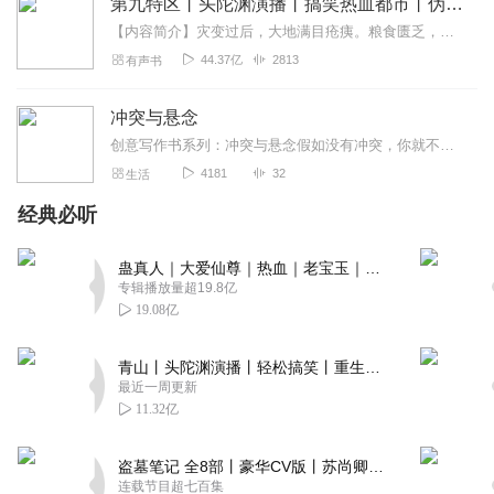
第九特区丨头陀渊演播丨搞笑热血都市丨伪戒丨VIP免费多人有声剧
再拿我自己来说吧，我确实是把劳伦斯·布洛克的文学专栏当作
圣贤书来读的。后来，我常常尝试他在专栏中提及的创作技巧，看
【内容简介】灾变过后，大地满目疮痍。粮食匮乏，资源紧俏，局势混乱……一位从待规划区杀出来的青年，背对着漫天黄沙，孤身来到九区谋生，却不曾想偶然结识三五好友，一念...
看写出来的东西效果如何。
44.37亿
2813
有声书
通过举办讲座或者著书立说，我向许多写手传授写作的技巧，
并且亲眼目睹其中很多人的作品由此得以成功出版。
冲突与悬念
所以，千万不要相信没有什么可以提高创作水平的工具或者技
巧。
创意写作书系列：冲突与悬念假如没有冲突，你就不能让读者牵肠挂肚。假如没有悬念，你就不能让读者把小说从头到尾读完本人爱朗读，音频作品紧用于自学研究
那些不能传授的内容是你赋予文学的内涵，比如说个人独具的
4181
32
生活
天赋、人生阅历、激情与胸怀，这才是你的独到之处。
不过，假如天赋与阅历未能形诸文字从而引发共鸣的话，它们
经典必听
就不算什么。
创作技巧教会你如何与读者建立联系，让他们沉浸于你的故事
蛊真人｜大爱仙尊｜热血｜老宝玉｜多人VIP免费有声剧
之中。
专辑播放量超19.8亿
让读者魂不守舍的东西到底是什么呢？
19.08亿
其实，说来说去，这个问题的答案是万变不离其宗的，那就是
——麻烦缠身的人物。
青山丨头陀渊演播丨轻松搞笑丨重生穿越丨古代权谋丨VIP免费 | 多人有声剧
至于麻烦属于哪个类型并无关紧要，只要对故事中的人物命运
最近一周更新
至关重要就行了。读者会说：一本小说让他落入情节的“陷阱”而寝食
11.32亿
难安。其实，他说的是小说中的人物摊上了麻烦，而读者则急于了
解接下来到底发生了什么。
盗墓笔记 全8部丨豪华CV版丨苏尚卿&边江 领衔 多人有声剧丨冠声文化丨南派三叔
阿尔弗雷德·希区柯克曾这样说过：伟大的故事就是活生生的人
连载节目超七百集
生，只是把庸庸碌碌的部分给剔除掉了而已。