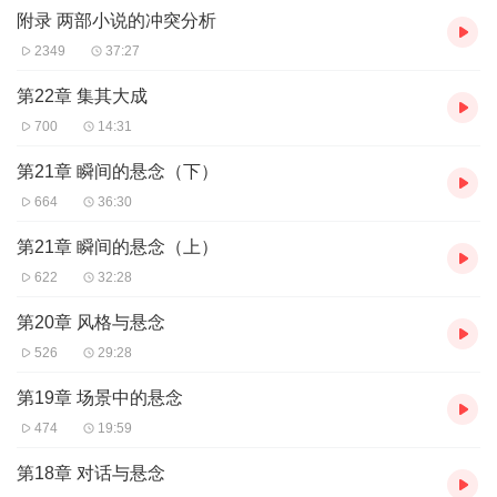
附录 两部小说的冲突分析
5. 在对话中使张力很大化。
6. 在修改的时候增进悬念。
2349
37:27
【作者简介】
第22章 集其大成
詹姆斯·斯科特·贝尔，畅销书作家，出版过20余部小说，2000
700
14:31
年基督教小说奖获得主，获奖作品《最后的证人》。《出版人周
刊》、《书目》、《图书馆期刊》等杂志都评论过他的作品。著有
第21章 瞬间的悬念（下）
《创作伟大的小说：情节与结构》、《创作伟大的小说：修改与编
664
36:30
辑》、《作家眼中的战争艺术》。《作家文摘》撰稿人，在佩珀代
因大学教授小说写作课程，并经常做全国巡回讲座。现居美国加州
第21章 瞬间的悬念（上）
洛杉矶。
622
32:28
【目录】
第20章 风格与悬念
第一部分 冲突
526
29:28
1好故事到底是怎么回事
2为冲突而展开头脑风暴
第19章 场景中的悬念
3冲突的基础
474
19:59
4冲突的结构
5视角与冲突
第18章 对话与悬念
6以冲突开头