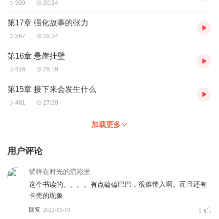
509
20:24
7中间部分要流畅
8子情节、闪回倒叙和背景故事
第17章 强化故事的张力
9内心冲突
567
29:34
10对话中的冲突
11主题中的冲突
第16章 悬崖挂壁
12为冲突而风格
13为冲突而修订
516
29:19
14冲突的工具
第15章 接下来会发生什么
第二部分 悬念
481
27:39
15接下来会发生什么
16悬崖挂壁
加载更多
17强化故事的张力
18对话与悬念
用户评论
19场景中的悬念
20风格与悬念
21瞬间的悬念
徜徉在时光的流彩里
22集其大成
这个书读的。。。。有点磕磕巴巴，很难带入啊。而且还有
附录两部小说的冲突分析
卡壳的现象
回复
2022-09-19
1
【精彩书摘】