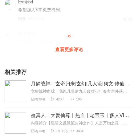
hzusjsbd
希望加入VIP免费行列。
回复
2018-12-27
82
多了夕夕
内容很好，我很喜欢
查看更多评论
回复
2018-12-28
29
1366732rufc
相关推荐
能不能不要钱啊，我没钱买了，
回复
2019-03-31
8
月鳞战神：玄帝归来|玄幻|凡人流|爽文|修仙|升级
觉醒战神血脉，我以凡骨逆九天废柴少年秦玄意外获得战神传承，从此逆天改命！从凝气小修到元婴大佬，一路开挂收神兽、夺神器、破摄魂术…最绝的是他和飞虎的兄弟情！一个嘴...
薄指芊芊人缱绻
4203
100
有声书
就是更新慢了点
回复
2019-01-13
6
蛊真人｜大爱仙尊｜热血｜老宝玉｜多人VIP免费有声剧
内容简介【黑暗文反派流封神之作】人是万物之灵，蛊是天地真精。一个穿越者不断重生的故事。一个养蛊、炼蛊、用蛊的奇特世界。配音组（男角色）老宝玉旁白...
唯壹得唯壹
19.08亿
3434
有声书
不错，就是更新太慢