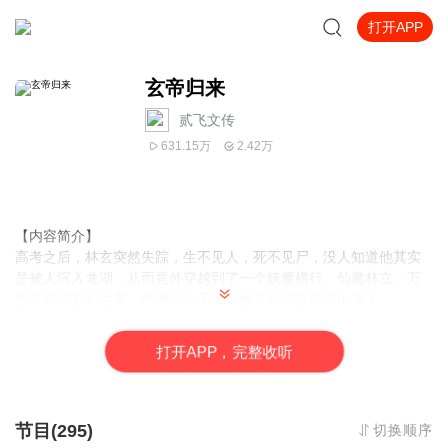
打开APP
玄帝归来
贰飞文传
631.15万
2.42万
【内容简介】
高考之后，林玄突然失踪，生不见人，死不见尸，没人知道他其实
是被人沉入龙湖，从而意外穿越到了一个妖魔横行、仙魔林立、万
族共存的玄幻世界，然而三十天后，他又从湖里爬了出来！
【作者/主播简介】
打
开
A
P
P，完整收听
作者：微笑大师，网络小说作家。
主播：贰飞文传。
【购买须知】
节目(295)
切换顺序