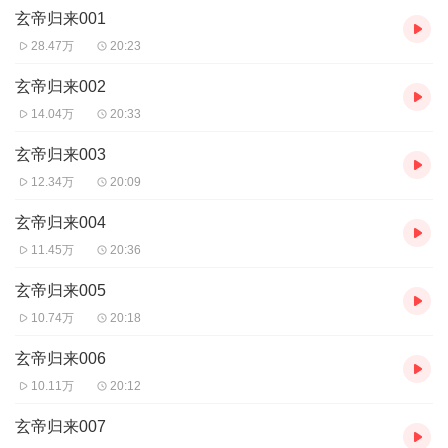
1、本作品为付费有声书，前50集为免费试听，购买成功后，即可收
玄帝归来001
听，可下载重复收听。
2、版权归原作者所有，严禁翻录成任何形式，严禁在任何第三方平
28.47万
20:23
台传播，违者将追究其法律责任。
3、如在充值/购买环节遇到问题，可以通过页面右上方按钮，分享至
玄帝归来002
微信内使用微信支付完成购买。
14.04万
20:33
4、在购买过程中，如果你有任何问题，可以在微信搜索公众号
【bestxmly】或搜索【喜马拉雅付费精品】来随时咨询问题，也可
玄帝归来003
以拨打客服电话：4008385616。
12.34万
20:09
玄帝归来004
11.45万
20:36
玄帝归来005
10.74万
20:18
玄帝归来006
10.11万
20:12
玄帝归来007