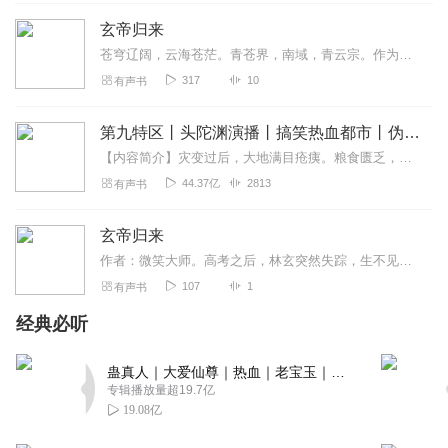
回复
2019-01-22
5
玄帝归来
苍穹辽阔，云海苍茫。青苍界，南域，青云宗。作为南域境内数一数二的修真宗门，青云宗坐拥连绵万里的灵脉，山间云雾缭绕，灵气氤氲，一座座古朴殿宇错落有致地矗立在群山之...
劉貮爺
317
10
有声书
哈哈 还行吧 比那些个 没头没尾的强多了 起码还说做了个
梦！哈哈
第九特区丨头陀渊演播丨搞笑热血都市丨伪戒丨VIP免费多人有声剧
回复
2021-07-18
3
【内容简介】灾变过后，大地满目疮痍。粮食匮乏，资源紧俏，局势混乱……一位从待规划区杀出来的青年，背对着漫天黄沙，孤身来到九区谋生，却不曾想偶然结识三五好友，一念...
44.37亿
2813
有声书
MeiYao_kc
秦芷溪最后在一起么？第几集呀？
玄帝归来
回复
2019-02-04
3
作者：微笑大师。高考之后，林玄突然失踪，生不见人，死不见尸，没人知道他其实是被人沉入龙湖，然而三十天后，他又从湖里爬了出来！
107
1
有声书
懵比树上懵逼果，懵逼树下你和我。懵逼树下排排坐，一人
经典必听
一个懵逼果。懵逼还有你和我，原来懵逼不止我。懵逼树下
懵逼魂，懵逼魂中懵逼人。一人一个懵逼魂，人生懵逼最销
蛊真人｜大爱仙尊｜热血｜老宝玉｜多人VIP免费有声剧
魂。一人一座懵逼坟，来世还做懵逼人。
专辑播放量超19.7亿
19.08亿
回复
2022-03-16
2