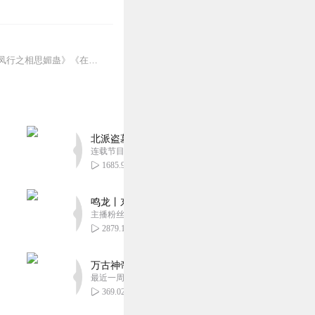
伴读回声，喜欢原创的全声线主播，制作有声书籍类百余本，代表作：热播剧同人原著《与凤行之相思媚蛊》《在暴雪时分之玄门娇》《神隐都市篇》《一听命中》《东方月初与涂山...
北派盗墓笔记丨头陀渊出品丨悬疑灵异丨摸金校尉丨
连载节目超五百集
1685.91万
鸣龙丨东方玄幻丨紫襟团队丨轻松搞笑丨多人有声
主播粉丝2836万
2879.16万
万古神帝丨玄幻丨热血丨紫襟团队演播丨多人有声
最近一周更新
369.02万