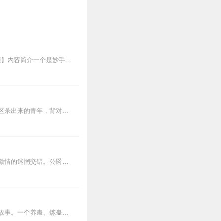
【同名影视剧正在热映，张耀/张雅钦/邹廷威/邓郁立/郑好/石云鹏/许梦圆/黄海冰/卢星宇主演】内容简介一个是妙手飞贼，正教弃徒...
【内容简介】灾变过后，大地满目疮痍。粮食匮乏，资源紧俏，局势混乱……一位从待规划区杀出来的青年，背对着漫天黄沙，孤身来到九区谋生，却不曾想偶然结识三五好友，一念...
内容简介最坏的年代，最美的灵魂，最残忍的命运游戏。个人与家族，自由与责任，理性与激情的迷惘交错。公爵小姐与叛乱者的邂逅，红眸魔女与执政官的重逢，一次次生离死别，...
内容简介【黑暗文反派流封神之作】人是万物之灵，蛊是天地真精。一个穿越者不断重生的故事。一个养蛊、炼蛊、用蛊的奇特世界。配音组（男角色）老宝玉旁白...