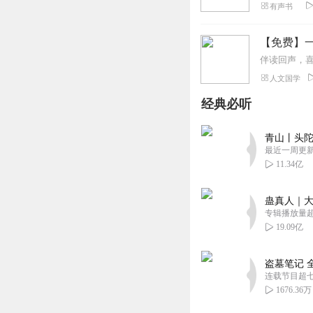
有声书
【免费】一
人文国学
经典必听
青山丨头陀
最近一周更
11.34亿
蛊真人｜大
专辑播放量超1
19.09亿
盗墓笔记 
连载节目超
1676.36万