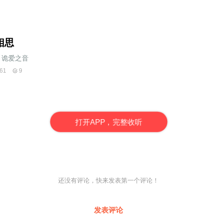
相思
诡爱之音
61
9
打
开
A
P
P，完整收听
还没有评论，快来发表第一个评论！
发表评论