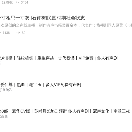
19.09亿
3434
寸相思一寸灰 |石评梅|民国时期社会状态
1138
32
渊演播丨轻松搞笑丨重生穿越丨古代权谋丨VIP免费 | 多人有声剧
新
爱仙尊｜热血｜老宝玉｜多人VIP免费有声剧
9.9亿
全8部丨豪华CV版丨苏尚卿&边江 领衔 多人有声剧丨冠声文化丨南派三叔
七百集