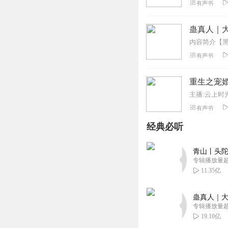
有声书
蛊真人｜大
有声书
重生之宠
主播:云上时
有声书
经典必听
青山丨头陀
专辑播放量超1
11.35亿
蛊真人｜大
专辑播放量超1
19.10亿