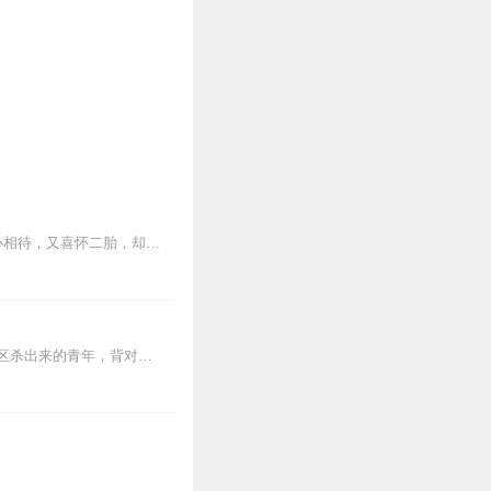
费精品】来随时咨询问题，
稳定日更5集，不定期爆更，AI主播良心又迷人，订阅追更不迷路！【内容简介】五年的倾心相待，又喜怀二胎，却不想换来丈夫血淋淋的背叛，而一个小小的流产手...
【内容简介】灾变过后，大地满目疮痍。粮食匮乏，资源紧俏，局势混乱……一位从待规划区杀出来的青年，背对着漫天黄沙，孤身来到九区谋生，却不曾想偶然结识三五好友，一念...