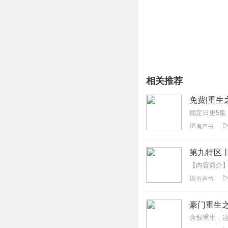
4、在购买过程中，如果
也可以拨打客服电话：
40
5、本专辑仅限全球范围
相关推荐
免费|重生
有声书
第九特区
有声书
豪门重生
含恨重生，