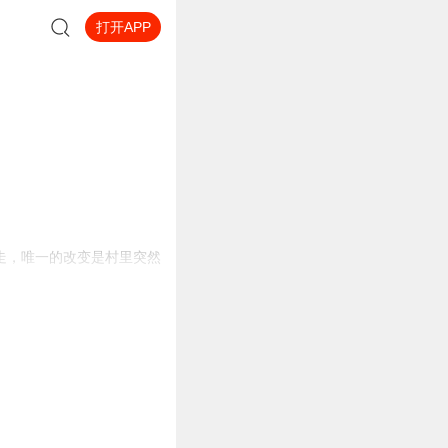
打开APP
。
走，唯一的改变是村里突然
中。
任。
。