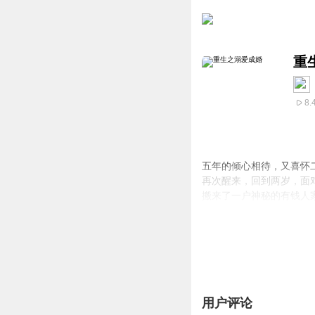
重
8.
五年的倾心相待，又喜怀
再次醒来，回到两岁，面
搬来了一户神秘的有钱人
【作者/播音】作者千年寻
【购买须知】
1
、本作品为付费有声书，
2、版权归原作者所有，
3、如在充值
/
购买环节遇
用户评论