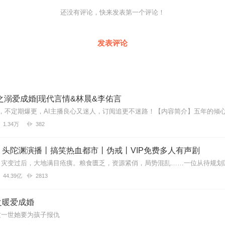
你有任何问题，可以在微信搜索公众号【
bestxmly
】或搜索【喜马拉雅付
08385616
还没有评论，快来发表第一个评论！
内下载收听。
发表评论
之溺爱成婚|现代言情&林晨&李佑言
1.34万
382
丨头陀渊演播丨搞笑热血都市丨伪戒丨VIP免费多人有声剧
44.39亿
2813
之暖爱成婚
这一世她要为孩子报仇