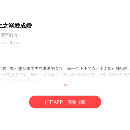
生之溺爱成婚
都市剧场
46万
565
二胎，却不想换来丈夫血淋淋的背叛，而一个小小的流产手术却让她归西
对一贫如洗的家，身怀六甲的母亲，林晨心里暗暗发誓。一切都按着轨迹
家，家里更有个傻儿子。
；播音青羽/琳泽
打
开
A
P
P，完整收听
购买成功后，即可收听全本，可下载重复收听。每天更1-
3
集，本书连载
严禁翻录成任何形式，严禁在任何第三方平台传播，违者将追究其法律责
到问题，可以通过页面右上方按钮，分享至微信内使用微信支付完成购买