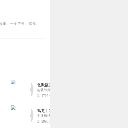
内容简介【黑暗文反派流封神之作】人是万物之灵，蛊是天地真精。一个穿越者不断重生的故事。一个养蛊、炼蛊、用蛊的奇特世界。配音组（男角色）老宝玉旁白...
北派盗墓笔记丨头陀渊出品丨悬疑灵异丨摸金校尉丨
连载节目超五百集
1705.48万
鸣龙丨东方玄幻丨紫襟团队丨轻松搞笑丨多人有声
主播粉丝2836万
2890.12万