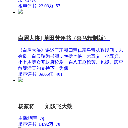
相声评书
22.08万
57
白眉大侠 | 单田芳评书（喜马精制版）
《白眉大侠》讲述了宋朝四帝仁宗皇帝执政期间，以
徐良、白云瑞为书胆，包括七侠、大五义、小五义、
小七杰等众开封府校尉，在八王赵德芳、包拯、颜查
散等清官的支持下，为保...
相声评书
39.65亿
401
杨家将——刘汉飞大鼓
主播:啊宝_7q
相声评书
14.92万
78