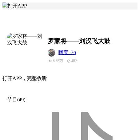
打开APP
罗家将——刘汉飞大鼓
啊宝_7q
6.66万
482
打
开
A
P
P，完整收听
节目(49)