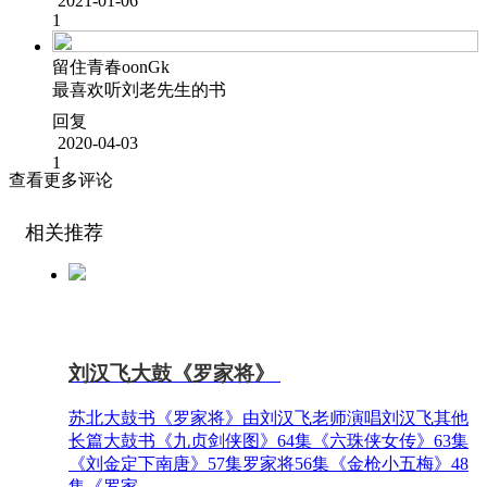
2021-01-06
1
留住青春oonGk
最喜欢听刘老先生的书
回复
2020-04-03
1
查看更多评论
相关推荐
刘汉飞大鼓《罗家将》
苏北大鼓书《罗家将》由刘汉飞老师演唱刘汉飞其他
长篇大鼓书《九贞剑侠图》64集《六珠侠女传》63集
《刘金定下南唐》57集罗家将56集《金枪小五梅》48
集《罗家...