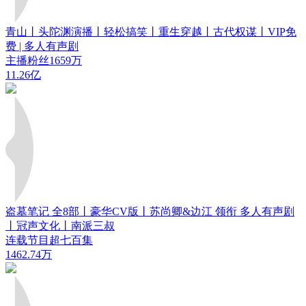
青山丨头陀渊演播丨轻松搞笑丨重生穿越丨古代权谋丨VIP免
费 | 多人有声剧
主播粉丝1659万
11.26亿
盗墓笔记 全8部丨豪华CV版丨苏尚卿&边江 领衔 多人有声剧
丨冠声文化丨南派三叔
连载节目超七百集
1462.74万