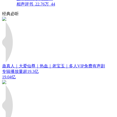
相声评书
22.76万
44
经典必听
蛊真人｜大爱仙尊｜热血｜老宝玉｜多人VIP免费有声剧
专辑播放量超19.3亿
19.04亿