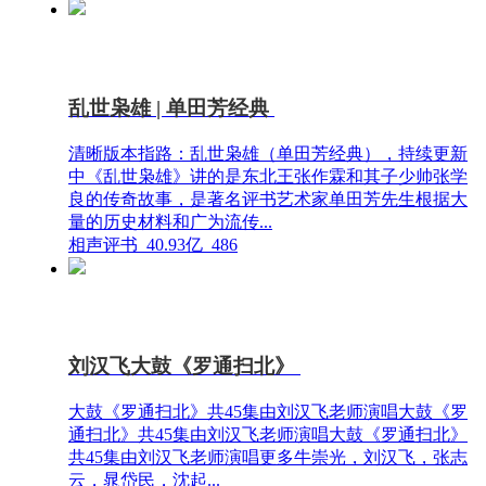
乱世枭雄 | 单田芳经典
清晰版本指路：乱世枭雄（单田芳经典），持续更新
中《乱世枭雄》讲的是东北王张作霖和其子少帅张学
良的传奇故事，是著名评书艺术家单田芳先生根据大
量的历史材料和广为流传...
相声评书
40.93亿
486
刘汉飞大鼓《罗通扫北》
大鼓《罗通扫北》共45集由刘汉飞老师演唱大鼓《罗
通扫北》共45集由刘汉飞老师演唱大鼓《罗通扫北》
共45集由刘汉飞老师演唱更多牛崇光，刘汉飞，张志
云，晁岱民，沈起...