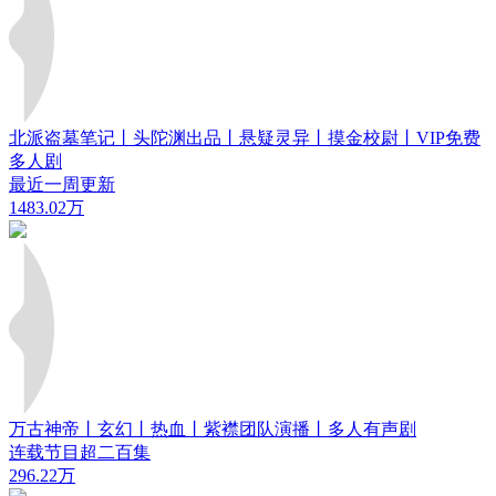
北派盗墓笔记丨头陀渊出品丨悬疑灵异丨摸金校尉丨VIP免费
多人剧
最近一周更新
1483.02万
万古神帝丨玄幻丨热血丨紫襟团队演播丨多人有声剧
连载节目超二百集
296.22万