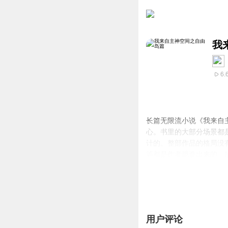
我
6.
长篇无限流小说《我来自
心。书里的大部分场景都
计的。整部作品的格局没
等都是作者臆造出来的。
格开始发生不同程度的转
剧情简介：好不容易被父
从此，张扬成了孤儿。大
却鬼使神差的进入了主神
成了一个外表看似懵懂无
用户评论
平的，主神空间却是更加