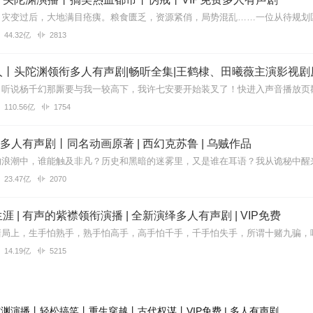
44.32亿
2813
丨头陀渊领衔多人有声剧|畅听全集|王鹤棣、田曦薇主演影视剧
110.56亿
1754
| 多人有声剧丨同名动画原著 | 西幻克苏鲁 | 乌贼作品
23.47亿
2070
 | 有声的紫襟领衔演播 | 全新演绎多人有声剧 | VIP免费
14.19亿
5215
渊演播丨轻松搞笑丨重生穿越丨古代权谋丨VIP免费 | 多人有声剧