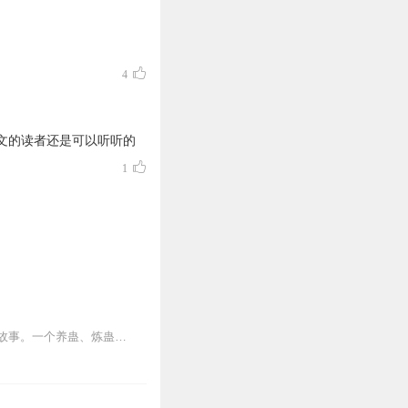
4
文的读者还是可以听听的
1
内容简介【黑暗文反派流封神之作】人是万物之灵，蛊是天地真精。一个穿越者不断重生的故事。一个养蛊、炼蛊、用蛊的奇特世界。配音组（男角色）老宝玉旁白...