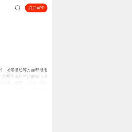
打开APP
写，场景描述等方面都很用
全按照作者所生活的城市设
分剧情，场景，人物，物品
强，情节的推进，他们的性
唯一的亲人张老汉去世了，
扬准备去医院探望的时候，
无知，天真烂漫，逐渐转变
岛，异星战场…生活是不公
成一个让主神空间战栗的男