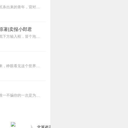
【内容简介】灾变过后，大地满目疮痍。粮食匮乏，资源紧俏，局势混乱……一位从待规划区杀出来的青年，背对着漫天黄沙，孤身来到九区谋生，却不曾想偶然结识三五好友，一念...
原著|卖报小郎君
【冒泡有奖】听说杨千幻那厮要与我一较高下，我许七安要开始装叉了！快进入声音播放页戳下方输入框，冒个泡偷偷告诉我，我要用哪些诗词才能胜过他？说得好的，有赏！202...
蒸汽与机械的浪潮中，谁能触及非凡？历史和黑暗的迷雾里，又是谁在耳语？我从诡秘中醒来，睁眼看见这个世界：枪械，大炮，巨舰，飞空艇，差分机；魔药，占卜，诅咒，倒吊人...
内容简介在赌局上，生手怕熟手，熟手怕高手，高手怕千手，千手怕失手，所谓十赌九骗，唯一不骗你的一次是为钓你的鱼。千中有千局中有局，社会是一个比赌场更复杂的地方。...
北派盗墓笔记丨头陀渊出品丨悬疑灵异丨摸金校尉丨