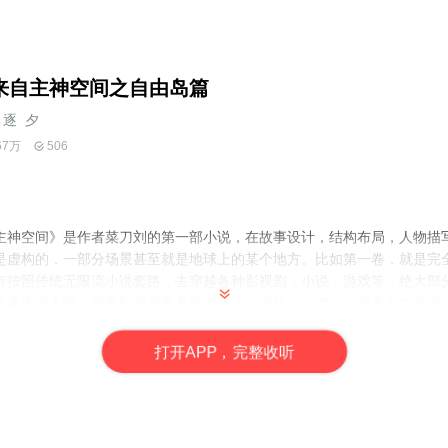
来自主神空间之自由岛篇
逐_夕
67万
506
主神空间》是作者菜刀刘的第一部小说，在故事设计，结构布局，人物描
是虚构的，一部分场景甚至就是地球上的某个地方。比如第一卷，就是完
有按照传统无限流小说套路，去穿越各种影视剧，小说，游戏等，绝大部
故事中的人物，初看时都是平凡的普通人，没什么个性，但随着实力的变
变…
母从主神空间丢回现实世界，可张扬的日子过的并不如意。十岁那年，他
打
开
A
P
P，完整收听
一那年，唯一理解他并爱他的女孩，因为一次特殊事件生死未卜，就在张
空间。从此，天性善良的张扬开启了一段血与泪的发展史。从最初的懵懂
知，天真烂漫，内心却鲜有人了解的强者？生化世界，雪域高原，恐怖小
不公平的！且看张扬如何从一个只能靠金手指侥幸生存的实验体，逐渐变