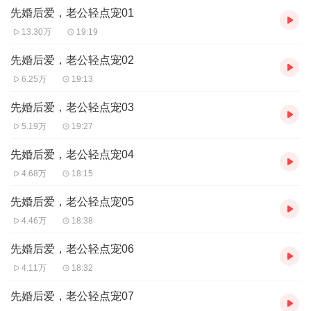
先婚后爱，老公轻点宠01
主播：寐尹，纷呈的故事，多彩的人生，美妙的声音！寐尹在这里
与您共享声音的盛宴！
13.30万
19:19
【购买须知】
先婚后爱，老公轻点宠02
1、本作品为付费有声书，前200集为免费试听，购买成功后，即可
6.25万
19:13
收听，可下载重复收听。
2、版权归原作者所有，严禁翻录成任何形式，严禁在任何第三方平
先婚后爱，老公轻点宠03
台传播，违者将追究其法律责任。
5.19万
19:27
3、如在充值/购买环节遇到问题，可以通过页面右上方按钮，分享至
微信内使用微信支付完成购买。
先婚后爱，老公轻点宠04
4、在购买过程中，如果你有任何问题，可以在微信搜索公众号
4.68万
18:15
【bestxmly】或搜索【喜马拉雅付费精品】来随时咨询问题，也可
以拨打客服电话：4008385616。
先婚后爱，老公轻点宠05
4.46万
18:38
先婚后爱，老公轻点宠06
4.11万
18:32
先婚后爱，老公轻点宠07