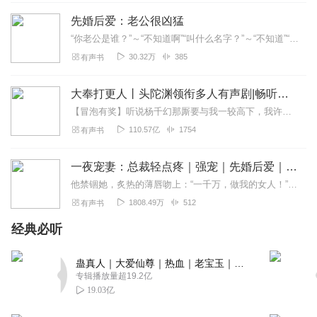
1777733hpcs
先婚后爱：老公很凶猛
故事太卡，不过还是很羡慕嫉妒恨
“你老公是谁？”～“不知道啊”“叫什么名字？”～“不知道”“来看看哪个是你老公”～“不-知-道”开局相亲就撞上隐婚老公，这很无敌，霸总老公偏偏装路人暧昧狂撩～第...
回复
2019-11-06
5
30.32万
385
有声书
春华方能秋实
大奉打更人丨头陀渊领衔多人有声剧|畅听全集|王鹤棣、田曦薇主演影视剧原著|卖报小郎君
优秀组合播出新的优秀播音作品。特别是主播寐尹声音甜润
【冒泡有奖】听说杨千幻那厮要与我一较高下，我许七安要开始装叉了！快进入声音播放页戳下方输入框，冒个泡偷偷告诉我，我要用哪些诗词才能胜过他？说得好的，有赏！202...
优美，听得非常愉悦。书中的人物刻画入微，人物特性鲜
110.57亿
1754
有声书
明，由始至终。情感表达完美到位，为原作品增色许多，更
富有，更精彩，引人入胜。
一夜宠妻：总裁轻点疼｜强宠｜先婚后爱｜都市言情
回复
2021-12-08
3
他禁锢她，炙热的薄唇吻上：“一千万，做我的女人！”一夜虐宠，她砸破他的脑袋落荒而逃！五年后，为了年幼的儿子，她忍辱成为他的妻子，日夜对他防备：“出去，你进来做什...
1808.49万
512
有声书
要一薪一亿
好听的声音，好听的故事，喜欢的旁白，这团队每一位都很
经典必听
棒，呈上十分好评
回复
2021-11-25
蛊真人｜大爱仙尊｜热血｜老宝玉｜多人VIP免费有声剧
3
专辑播放量超19.2亿
19.03亿
老茶客1
好听，超级喜欢💕是我喜欢的。