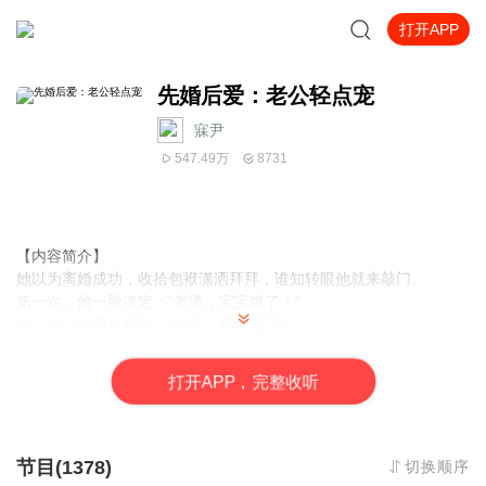
打开APP
先婚后爱：老公轻点宠
寐尹
547.49万
8731
【内容简介】
她以为离婚成功，收拾包袱潇洒拜拜，谁知转眼他就来敲门。
第一次，他一脸淡定：“老婆，宝宝饿了！”
第二次，他死皮赖脸：“老婆，我也饿了！”
第三次，他直接扑倒：“老婆，好冷，来动一动！”
前夫的夺情索爱，她无力反抗，步步惊情。
打
开
A
P
P，完整收听
“我们已经离婚了！”她终于忍无可忍。
他决然的把小包子塞过来……
【作者/主播简介】
节目(1378)
切换顺序
作者：熊猫芃芃，网络小说作家。