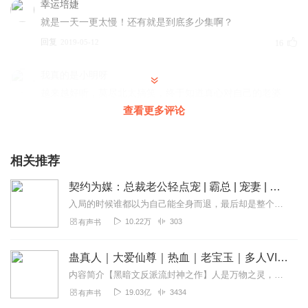
幸运培婕
就是一天一更太慢！还有就是到底多少集啊？
回复
2019-05-12
16
我真的是小明呀
越来越好听，莫尽北太搞笑，终于知道真心对自己的老婆
了。
查看更多评论
回复
2019-03-13
13
相关推荐
1584952iuks
莫尽北，就是个渣男变态，有家暴。还是贺越诚比较好，最
契约为媒：总裁老公轻点宠 | 霸总 | 宠妻 | 先婚后爱
适合做老公，温柔体贴。
入局的时候谁都以为自己能全身而退，最后却是整个心彻底沦陷。
回复
2019-06-21
8
10.22万
303
有声书
聿水南
蛊真人｜大爱仙尊｜热血｜老宝玉｜多人VIP免费有声剧
感谢😊优秀的主播女神٩(๑òωó๑)۶带来的美声盛宴！
内容简介【黑暗文反派流封神之作】人是万物之灵，蛊是天地真精。一个穿越者不断重生的故事。一个养蛊、炼蛊、用蛊的奇特世界。配音组（男角色）老宝玉旁白...
回复
2021-03-06
5
19.03亿
3434
有声书