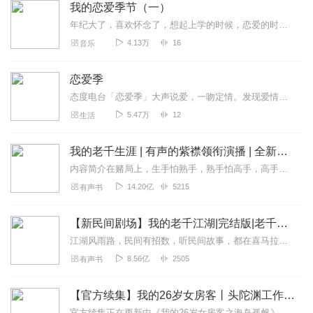
我的恋爱季节（一）
年纪大了，喜欢怀念了，想起上学的时候，恋爱的时候，耳边总是想起这些歌，带着深深的岁月痕迹的歌！
4.13万
16
音乐
恋爱季
态度电台「恋爱季」大声说爱，一吻定情。发现爱情最初的美好。2019年情人节，纯爱电影《一吻定情》甜蜜来袭。
5.47万
12
生活
我的老千生涯 | 有声的紫襟领衔演播 | 全新演绎多人有声剧 | VIP免费
内容简介在赌局上，生手怕熟手，熟手怕高手，高手怕千手，千手怕失手，所谓十赌九骗，唯一不骗你的一次是为钓你的鱼。千中有千局中有局，社会是一个比赌场更复杂的地方。...
14.20亿
5215
有声书
【新民间剧场】我的老千江湖|完结版|老千生涯作者新作|有声的紫襟
江湖风雨路，民间有招数，听民间故事，都在喜马拉雅【新民间剧场】！点我听全部！特别提醒：珍爱生命，远离赌博《我的老千江湖》完结福利进行中，送小雅NANO智能音箱和...
8.56亿
2505
有声书
【官方续集】我的26岁女房客丨头陀渊工作室丨海岛孤帆丨超级大坦克科比著丨爆笑都市
官方续集正在更新中《我的26岁女房客之海岛孤帆》作者：超级大坦克科比剧情梗概：简微出国后，昭阳自我放逐，漫无目的的生活，终日酗酒消沉。他意外与乐瑶重逢，两人因...