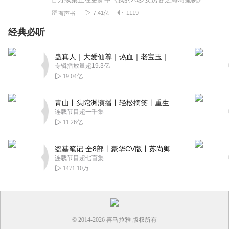
7.41亿
1119
有声书
经典必听
蛊真人｜大爱仙尊｜热血｜老宝玉｜多人VIP免费有声剧
专辑播放量超19.3亿
19.04亿
青山丨头陀渊演播丨轻松搞笑丨重生穿越丨古代权谋丨VIP免费 | 多人有声剧
连载节目超一千集
11.26亿
盗墓笔记 全8部丨豪华CV版丨苏尚卿&边江 领衔 多人有声剧丨冠声文化丨南派三叔
连载节目超七百集
1471.10万
© 2014-
2026
喜马拉雅 版权所有