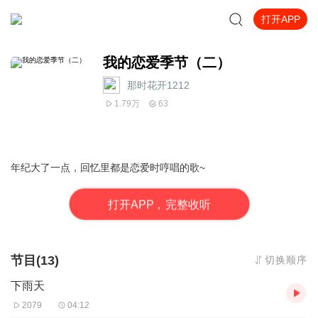
打开APP
我的恋爱季节（二）
那时花开1212
1.79万
63
年纪大了一点，回忆里都是恋爱时哼唱的歌~
打
开
A
P
P，完整收听
节目(13)
切换顺序
下雨天
2079
04:12