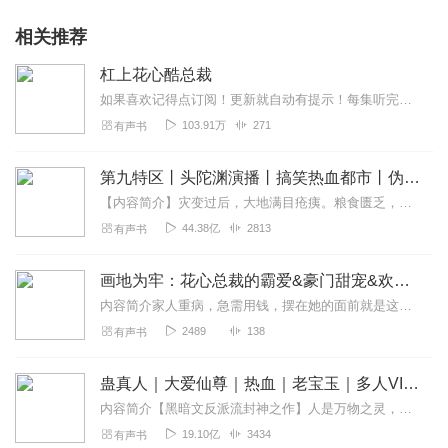
相关推荐
杠上花心酷总裁
如果喜欢记得点订阅！更新就自动有提示！每集听完记得动动手指点个赞！有礼物走一个也是极好的！各位书友要是觉得还不错的话请不要忘记向您QQ群和微博里的朋友推荐哦！....
103.91万
271
有声书
第九特区丨头陀渊演播丨搞笑热血都市丨伪戒丨VIP免费多人有声剧
【内容简介】灾变过后，大地满目疮痍。粮食匮乏，资源紧俏，局势混乱……一位从待规划区杀出来的青年，背对着漫天黄沙，孤身来到九区谋生，却不曾想偶然结识三五好友，一念...
44.38亿
2813
有声书
画地为牢：花心总裁的霸爱&豪门甜宠&欢喜冤家&追妻之路【双播】有声琴童~主播老黄倾情演绎
内容简介家人重病，急需用钱，摆在她的面前就是这样残酷的现实。原以为只是一个简单的来钱快的交易，没想到却失了心。
2489
138
有声书
蛊真人｜大爱仙尊｜热血｜老宝玉｜多人VIP免费有声剧
内容简介【黑暗文反派流封神之作】人是万物之灵，蛊是天地真精。一个穿越者不断重生的故事。一个养蛊、炼蛊、用蛊的奇特世界。配音组（男角色）老宝玉旁白...
19.10亿
3434
有声书