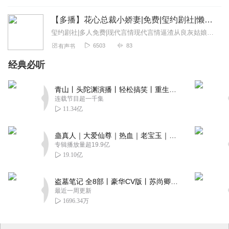
【多播】花心总裁小娇妻|免费|玺约剧社|懒海狮演播|现代言情
玺约剧社|多人免费|现代言情现代言情逼渣从良灰姑娘的逆袭懒海狮，喜马拉雅A+认证主播协同剧社的伙伴们一起奋斗！本书为免费专辑，大家可以安心听，喜欢就关注...
6503
83
有声书
经典必听
青山丨头陀渊演播丨轻松搞笑丨重生穿越丨古代权谋丨VIP免费 | 多人有声剧
连载节目超一千集
11.34亿
蛊真人｜大爱仙尊｜热血｜老宝玉｜多人VIP免费有声剧
专辑播放量超19.9亿
19.10亿
盗墓笔记 全8部丨豪华CV版丨苏尚卿&边江 领衔 多人有声剧丨冠声文化丨南派三叔
最近一周更新
1696.34万