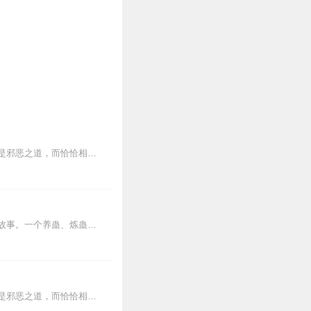
魔道是一种历来被人们所误解的，与传统道法所不同的另类处事求道之途。魔道并不是说就是邪恶之道，而恰恰相反，魔道的修行与道教和佛教虽然不同，但是殊途同归，道家讲究顺...
内容简介【黑暗文反派流封神之作】人是万物之灵，蛊是天地真精。一个穿越者不断重生的故事。一个养蛊、炼蛊、用蛊的奇特世界。配音组（男角色）老宝玉旁白...
魔道是一种历来被人们所误解的，与传统道法所不同的另类处事求道之途。魔道并不是说就是邪恶之道，而恰恰相反，魔道的修行与道教和佛教虽然不同，但是殊途同归，道家讲究顺...