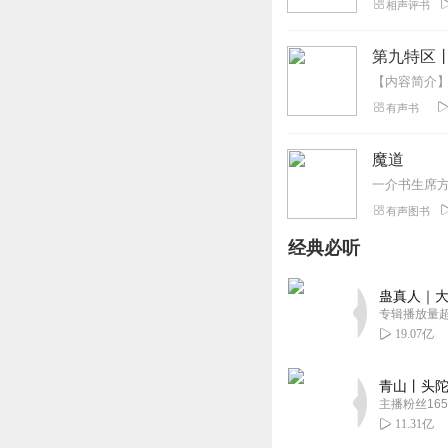
相声评书
第九特区
有声书
魔道
一介书生席
有声图书
经典必听
蛊真人｜大
专辑播放量超1
19.07亿
青山丨头陀
主播粉丝165
11.31亿