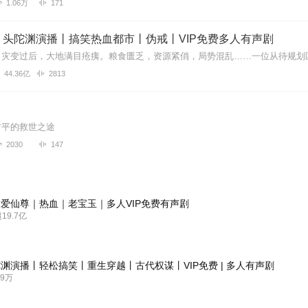
1.06万
171
丨头陀渊演播丨搞笑热血都市丨伪戒丨VIP免费多人有声剧
44.36亿
2813
方平的救世之途
2030
147
爱仙尊｜热血｜老宝玉｜多人VIP免费有声剧
9.7亿
渊演播丨轻松搞笑丨重生穿越丨古代权谋丨VIP免费 | 多人有声剧
9万