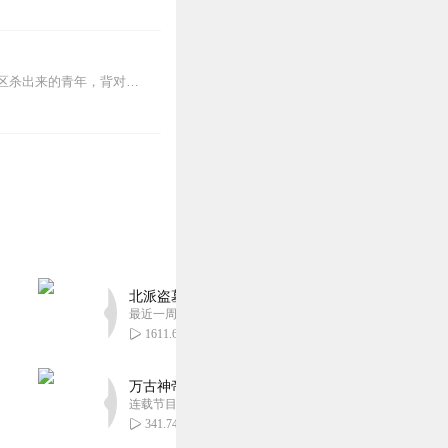
【内容简介】灾变过后，大地满目疮痍。粮食匮乏，资源紧俏，局势混乱……一位从待规划区杀出来的青年，背对着漫天黄沙，孤身来到九区谋生，却不曾想偶然结识三五好友，一念...
北派盗墓笔记丨头陀渊出品丨悬疑灵异丨摸金校尉丨
最近一周更新
1611.60万
万古神帝丨玄幻丨热血丨紫襟团队演播丨多人有声
连载节目超二百集
341.74万