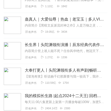
1.12亿
1842
有声书
蛊真人｜大爱仙尊｜热血｜老宝玉｜多人VIP免费有声剧
内容简介【黑暗文反派流封神之作】人是万物之灵，蛊是天地真精。一个穿越者不断重生的故事。一个养蛊、炼蛊、用蛊的奇特世界。配音组（男角色）老宝玉旁白...
19.05亿
3434
有声书
长生界丨头陀渊领衔演播丨辰东经典代表作品丨多人有声剧
内容简介世上谁人能不死？任你风华绝代，艳冠天下，到头来也是红粉骷髅；任你一代天骄，坐拥万里江山，到头来也终将化成一抔黄土！长生不老，是所有人都渴望的。但是没有...
1.27亿
1336
有声书
大奉打更人丨头陀渊领衔多人有声剧|畅听全集|王鹤棣、田曦薇主演影视剧原著|卖报小郎君
【冒泡有奖】听说杨千幻那厮要与我一较高下，我许七安要开始装叉了！快进入声音播放页戳下方输入框，冒个泡偷偷告诉我，我要用哪些诗词才能胜过他？说得好的，有赏！202...
110.59亿
1754
有声书
我的模拟长生路 |起点2024十二天王| 回档修仙| VIP免费| 多人有声剧
每天11:00八集更新上架第一月播放每破100W，加更5集上架第一月订阅每破5000，加更5集·评论、转发、投月票，不定时加更!内容简介仙道何其难!更何况这...
2404.14万
2300
有声书