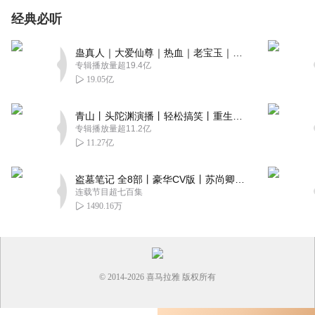
经典必听
蛊真人｜大爱仙尊｜热血｜老宝玉｜多人VIP免费有声剧
专辑播放量超19.4亿
19.05亿
青山丨头陀渊演播丨轻松搞笑丨重生穿越丨古代权谋丨VIP免费 | 多人有声剧
专辑播放量超11.2亿
11.27亿
盗墓笔记 全8部丨豪华CV版丨苏尚卿&边江 领衔 多人有声剧丨冠声文化丨南派三叔
连载节目超七百集
1490.16万
© 2014-
2026
喜马拉雅 版权所有