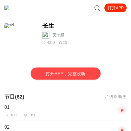
打开APP
长生
天地经
4312
25
打
开
A
P
P，完整收听
节目(62)
切换顺序
01
1032
10:31
02