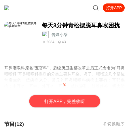
打开APP
每天3分钟青松摆脱耳鼻喉困扰
传媒小爷
2084
43
耳鼻咽喉科原名“五官科”，后经历卫生部改革之后正式命名为“耳鼻
咽喉科”耳鼻咽喉科疾病的分类主要从耳朵、鼻子、咽喉这几个部位
常发生的一些疾病来分。常见的耳鼻咽喉科疾病主要有：耳部疾
病：中耳炎、耳鸣、外耳炎、耳聋、鼓膜穿孔、鼓膜修补、听力障
碍；鼻部疾病：急性鼻炎、慢性鼻炎、鼻窦炎、鼻息肉、过敏鼻
炎、鼻部整形；咽喉疾病：喉炎、咽喉炎、急性咽喉炎、慢性咽
打
开
A
P
P，完整收听
炎、腺样体肥大、扁桃体炎、鼾症（打呼噜）声带息肉、声带息
肉、急性咽炎以上为耳鼻咽喉科疾病分类中比较常见的病症，除这
些之外，耳鼻咽喉科还有慢性中耳炎、鼻中隔偏曲等等，以上分类
参考耳鼻咽喉科网。
节目(12)
切换顺序