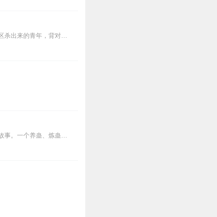
2
【内容简介】灾变过后，大地满目疮痍。粮食匮乏，资源紧俏，局势混乱……一位从待规划区杀出来的青年，背对着漫天黄沙，孤身来到九区谋生，却不曾想偶然结识三五好友，一念...
0
3
内容简介【黑暗文反派流封神之作】人是万物之灵，蛊是天地真精。一个穿越者不断重生的故事。一个养蛊、炼蛊、用蛊的奇特世界。配音组（男角色）老宝玉旁白...
1