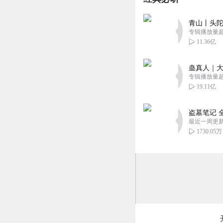
回复
2023-09-18
青山丨头陀
zhihuiforever
专辑播放量超1
主播不错，就是小
11.36亿
回复
2022-01-13
蛊真人｜大
专辑播放量超1
19.11亿
盗墓笔记 
最近一周更
1730.05万