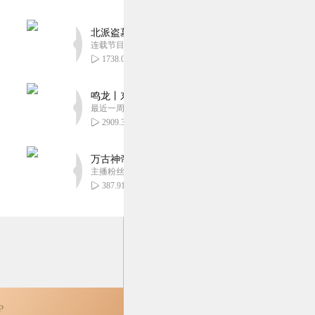
0
北派盗墓笔记丨头陀渊出品丨悬疑灵异丨摸金校尉丨
连载节目超五百集
1738.05万
0
鸣龙丨东方玄幻丨紫襟团队丨轻松搞笑丨多人有声
最近一周更新
2909.34万
万古神帝丨玄幻丨热血丨紫襟团队演播丨多人有声
主播粉丝2836万
387.91万
P