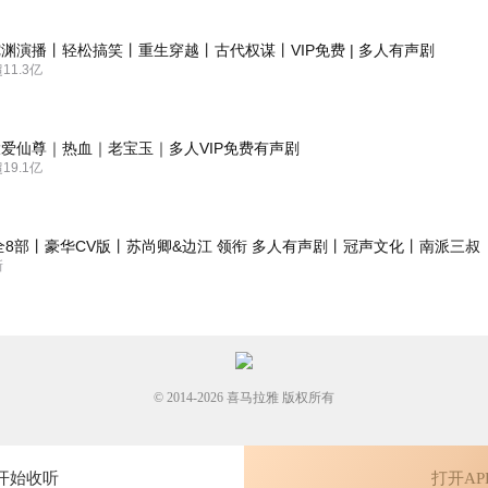
渊演播丨轻松搞笑丨重生穿越丨古代权谋丨VIP免费 | 多人有声剧
1.3亿
说写的乱七八糟
爱仙尊｜热血｜老宝玉｜多人VIP免费有声剧
9.1亿
全8部丨豪华CV版丨苏尚卿&边江 领衔 多人有声剧丨冠声文化丨南派三叔
新
© 2014-
2026
喜马拉雅 版权所有
开始收听
打开AP