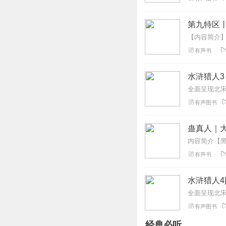
值得关注，水浒猎
回复
2021-09-22
第九特区
别吃烫嘴的
有声书
故事很吸引我，声
回复
2022-06-18
水浒猎人3
全面呈现北
躺平的人生
有声图书
梁山有好汉吗？我
回复
2022-07-24
蛊真人｜大
刻于新月之茗
有声书
简介看的一脸懵逼
回复
2021-06-13
水浒猎人4
全面呈现北
珍珠翡翠白玉甲鱼
有声图书
剧舞吧的小说每一
经典必听