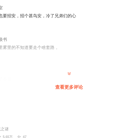
品牌作家，被誉为“中国文化悬疑格斗小说第一人”。精于错综复杂的悬念
室
辣口，又后劲十足。
也要招安，招个甚鸟安，冷了兄弟们的心
年研习专业格斗，以亲身感悟，将拳拳到肉的现代格斗，融入《水浒传》
水浒猎人》。
圾书
里雾里的不知道要走个啥套路，
了会员
查看更多评论
出神入化
死之谜
5.65万
47