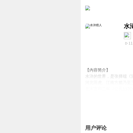
水
11
【内容简介】
水浒的世界，是张择端《
河北田虎、江南方腊乃至
北宋宣和二年（公元11
罢，顿时让众人剑拔弩张
此刻，盛世汴京，宋徽宗
坐收渔利。间谍、盗寇、
毒杀，7年后（公元112
【作者简介】
用户评论
时晨