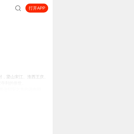
打开APP
肘，梁山宋江、淮西王庆、
权夺利的俗世。
首表达招安之意的词曲唱
狡黠残酷的赏金猎人计划，
（公元1124年）宋江被
……