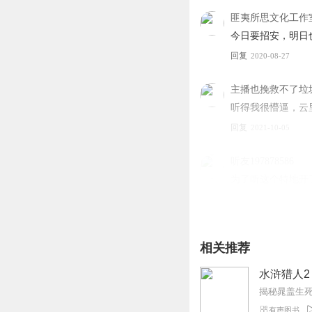
著名悬疑推理作家，紫焰
匪夷所思文化工作
理。其作品如烈酒，香醇
今日要招安，明日
从小嗜读《水浒传》，多
回复
2020-08-27
创作文化悬疑格斗小说《
主播也挽救不了垃
听得我很懵逼，云
回复
2021-10-05
听友197878586
为了听这个特地开
回复
2019-12-07
传奇513
相关推荐
故事精彩，讲得也
回复
2018-09-24
水浒猎人2
揭秘晁盖生
丨丑牛丨
有声图书