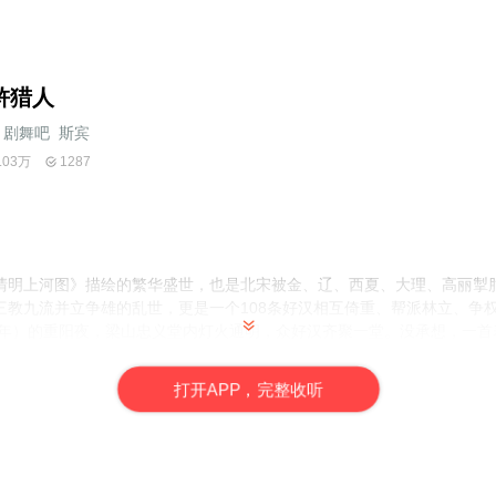
浒猎人
剧舞吧_斯宾
.03万
1287
清明上河图》描绘的繁华盛世，也是北宋被金、辽、西夏、大理、高丽掣
三教九流并立争雄的乱世，更是一个108条好汉相互倚重、帮派林立、争
20年）的重阳夜，梁山忠义堂内灯火通明，众好汉齐聚一堂。没承想，一
。梁山好汉的出路问题，突然成为梁山上下最大的悬念和最险的机密。
正密谋与金太祖联合灭辽，面对国内以梁山泊为首的四寇五匪，妄图执行
打
开
A
P
P，完整收听
杀手充斥着北宋帝国的角角落落，同样神出鬼没于梁山泊。没人知道，4年后
7年）北宋灭亡、岳飞抗金……一场席卷天下的政治风暴早已悄然拉开序幕