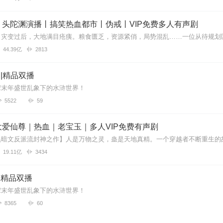
人也描绘了当年梁山伯外的英雄豪杰
丨头陀渊演播丨搞笑热血都市丨伪戒丨VIP免费多人有声剧
44.39亿
2813
音好听。
 |精品双播
宋末年盛世乱象下的水浒世界！
5522
59
没觉得谁是好汉。
爱仙尊｜热血｜老宝玉｜多人VIP免费有声剧
19.11亿
3434
，本文纯历史没有主角？？
|精品双播
宋末年盛世乱象下的水浒世界！
汤
8365
60
部都是声音时大时小的，让人听的火大。