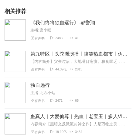
相关推荐
《我们终将独自远行》-郝誉翔
主播:康小咲
2483
41
有声书
第九特区丨头陀渊演播丨搞笑热血都市丨伪戒丨VIP免费多人有声剧
【内容简介】灾变过后，大地满目疮痍。粮食匮乏，资源紧俏，局势混乱……一位从待规划区杀出来的青年，背对着漫天黄沙，孤身来到九区谋生，却不曾想偶然结识三五好友，一念...
44.39亿
2813
有声书
独自远行
主播:北方小站
2471
65
有声书
蛊真人｜大爱仙尊｜热血｜老宝玉｜多人VIP免费有声剧
内容简介【黑暗文反派流封神之作】人是万物之灵，蛊是天地真精。一个穿越者不断重生的故事。一个养蛊、炼蛊、用蛊的奇特世界。配音组（男角色）老宝玉旁白...
19.10亿
3434
有声书