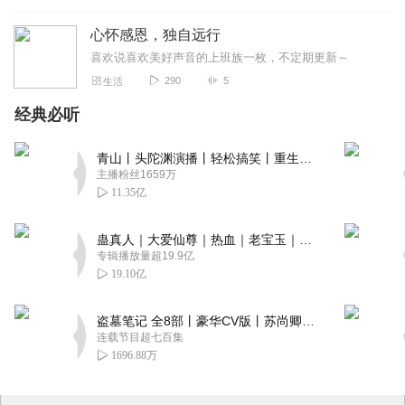
心怀感恩，独自远行
喜欢说喜欢美好声音的上班族一枚，不定期更新～
290
5
生活
经典必听
青山丨头陀渊演播丨轻松搞笑丨重生穿越丨古代权谋丨VIP免费 | 多人有声剧
主播粉丝1659万
11.35亿
蛊真人｜大爱仙尊｜热血｜老宝玉｜多人VIP免费有声剧
专辑播放量超19.9亿
19.10亿
盗墓笔记 全8部丨豪华CV版丨苏尚卿&边江 领衔 多人有声剧丨冠声文化丨南派三叔
连载节目超七百集
1696.88万