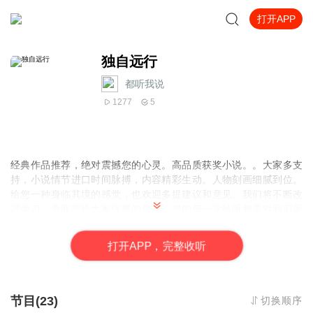
打开APP
独自远行
都听我说
1277
5
经典作品推荐，绝对震撼您的心灵。高品质获奖小说。。大家多支
持，小说情节进口时间脉搏，内容精彩生动。人物刻画细腻到位。
给您一种身临其境的感觉，也欢迎多提建议和意见。我们将不断改
进学习，争取带给大家优秀的作品。您的每一次聆听都是对我们最
大的支持和厚爱。谢谢！
打
开
A
P
P，完整收听
节目(23)
切换顺序