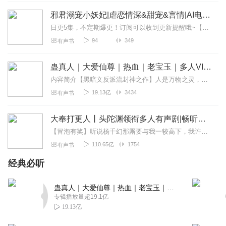
邪君溺宠小妖妃|虐恋情深&甜宠&言情|AI电子书
日更5集，不定期爆更！订阅可以收到更新提醒哦~【内容简介】：我那时年幼初动情，风里来雨里去为他可生可死，与皇上做交易入宫初为奴。我那时不知你喜欢我，只以为那一夜...
94
349
有声书
蛊真人｜大爱仙尊｜热血｜老宝玉｜多人VIP免费有声剧
内容简介【黑暗文反派流封神之作】人是万物之灵，蛊是天地真精。一个穿越者不断重生的故事。一个养蛊、炼蛊、用蛊的奇特世界。配音组（男角色）老宝玉旁白...
19.13亿
3434
有声书
大奉打更人丨头陀渊领衔多人有声剧|畅听全集|王鹤棣、田曦薇主演影视剧原著|卖报小郎君
【冒泡有奖】听说杨千幻那厮要与我一较高下，我许七安要开始装叉了！快进入声音播放页戳下方输入框，冒个泡偷偷告诉我，我要用哪些诗词才能胜过他？说得好的，有赏！202...
110.65亿
1754
有声书
经典必听
蛊真人｜大爱仙尊｜热血｜老宝玉｜多人VIP免费有声剧
专辑播放量超19.1亿
19.13亿