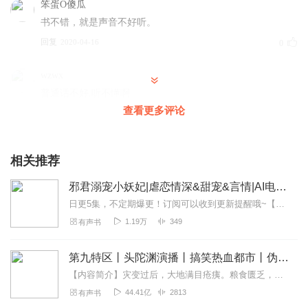
笨蛋O傻瓜
书不错，就是声音不好听。
回复
2020-04-16
0
wzwx
普通话不好.听不懂啊
查看更多评论
回复
2020-03-15
0
板栗BL
相关推荐
这么好看的书 为什么播音那么是……
回复
2022-10-19
0
邪君溺宠小妖妃|虐恋情深&甜宠&言情|AI电子书
日更5集，不定期爆更！订阅可以收到更新提醒哦~【内容简介】：我那时年幼初动情，风里来雨里去为他可生可死，与皇上做交易入宫初为奴。我那时不知你喜欢我，只以为那一夜...
1.19万
349
有声书
第九特区丨头陀渊演播丨搞笑热血都市丨伪戒丨VIP免费多人有声剧
【内容简介】灾变过后，大地满目疮痍。粮食匮乏，资源紧俏，局势混乱……一位从待规划区杀出来的青年，背对着漫天黄沙，孤身来到九区谋生，却不曾想偶然结识三五好友，一念...
44.41亿
2813
有声书