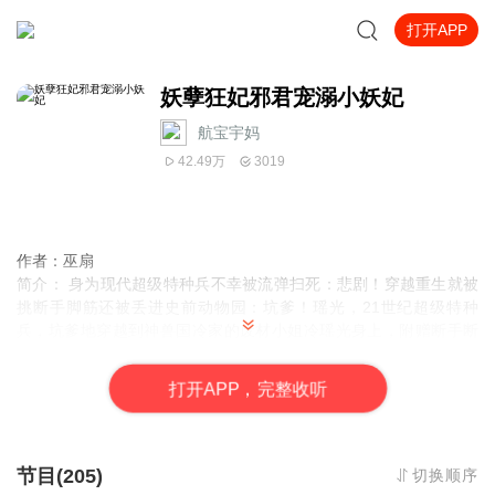
打开APP
妖孽狂妃邪君宠溺小妖妃
航宝宇妈
42.49万
3019
作者：巫扇
简介：
身为现代超级特种兵不幸被流弹扫死：悲剧！穿越重生就被
挑断手脚筋还被丢进史前动物园：坑爹！瑶光，21世纪超级特种
兵，坑爹地穿越到神兽国冷家的废材小姐冷瑶光身上，附赠断手断
脚的绝世大礼，神凤之体一朝觉醒，她不再是当初那个任人欺负的
无用小姐！五系灵根，逆天之强；神兽金龙，举世无双！神尊遗
打
开
A
P
P，完整收听
宝，大帝传承，上仙之殿，归她所有！妖孽之名，响彻三界，所到
之处，妖邪退
节目(205)
切换顺序