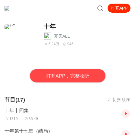
打开APP
十年
夏天ALL
6.24万
945
打
开
A
P
P，完整收听
节目(17)
切换顺序
十年十四集
1319
35:49
十年第十七集（结局）