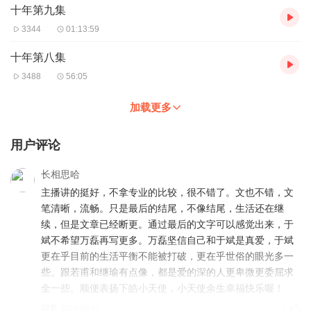
十年第九集
3344
01:13:59
十年第八集
3488
56:05
加载更多
用户评论
长相思哈
主播讲的挺好，不拿专业的比较，很不错了。文也不错，文
笔清晰，流畅。只是最后的结尾，不像结尾，生活还在继
续，但是文章已经断更。通过最后的文字可以感觉出来，于
斌不希望万磊再写更多。万磊坚信自己和于斌是真爱，于斌
更在乎目前的生活平衡不能被打破，更在乎世俗的眼光多一
些。跟若甫和继瑜有点像，都是爱的深的人更卑微更委屈求
全一些。顺便表扬下皓小天使，小天使余生幸福快乐喔！
回复
2020-09-11
5