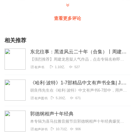
z暗夜幽兰
查看更多评论
故事很感人，被他们的故事感动哭了。我不知道你们现在还
能不能在一起。但是我祝福你们都能幸福。你们努力了，相
爱了。
相关推荐
回复
2020-05-22
5
东北往事：黑道风云二十年（合集）丨周建龙孔二狗犯罪
1815566mszz
【强烈推荐】周建龙悬疑人气作品，点击专辑名称即可收听！东北王风云录：草莽崛起争霸路丨周建龙演播枭雄张作霖《黄河古事2丨周建龙演播|悬疑惊悚作家龙飞代表作》《诡吹...
夏天ALL，特别特别特别喜欢你播的十年！
1.10亿
527
有声书
回复
2021-01-16
3
《哈利·波特》1-7部精品中文有声书全集| J.K.罗琳原著，光合积木演播
寻同心悸
胡良伟先生在《哈利·波特》中文有声书6-7部中，用声音带领着大家继续魔法之旅。为保证作品的一致性，给大家带来完整的魔法体验，我们与版权方PottermoreP...
真心觉得男人之间的爱情不容易
5.20亿
671
有声图书
回复
2023-08-14
2
郭德纲相声十年经典
1762803vsxo
本专辑为喜马拉雅音频节目郭德纲相声十年经典爆笑上线！为您带来《大上寿》《爸爸去哪》《独占花魁》等高能相声！各种爆笑包袱等你解锁！一次承包你一整天的快乐~听德云社...
喜欢真实故事，很精彩。愿万磊于斌还幸福地生活在一起。
10.71亿
906
相声评书