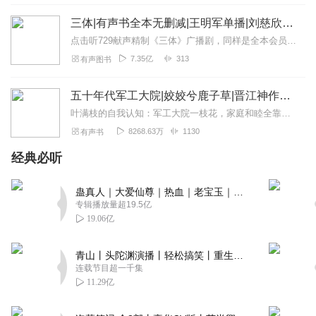
回复
2021-11-22
2
三体|有声书全本无删减|王明军单播|刘慈欣原著
蓝色夜曲2012
点击听729献声精制《三体》广播剧，同样是全本会员免费畅听，快来感受声音大戏的魅力！【购买须知】1、本作品部分集数为免费试听。2、版权归原作者所有，严禁翻录成任...
主播音色十分优美动听！磁性的声音富有男性魅力！播的很
7.35亿
313
有声图书
好！
回复
2021-03-20
五十年代军工大院|姣姣兮鹿子草|晋江神作年代天花板
2
叶满枝的自我认知：军工大院一枝花，家庭和睦全靠她。直到她在三嫂的脑门儿上看到一行字——【这个搅家精到底什么时候嫁去周厂长家？我拳头硬了！】叶满枝揉揉眼睛：？...
240111
8268.63万
1130
有声书
这么真心相爱就让他们幸福的在一起吧，真不容易呀！
经典必听
回复
2020-04-02
2
蛊真人｜大爱仙尊｜热血｜老宝玉｜多人VIP免费有声剧
听友223040103
专辑播放量超19.5亿
专集不错！主播的声音非常好听！我喜欢，十年我听了三
19.06亿
遍！谢谢！喜玛拉雅谢谢主播！
回复
青山丨头陀渊演播丨轻松搞笑丨重生穿越丨古代权谋丨VIP免费 | 多人有声剧
2020-03-25
2
连载节目超一千集
11.29亿