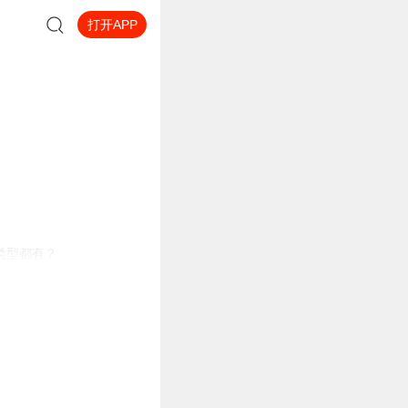
打开APP
类型都有？
对牛头人情侣，久久无语。