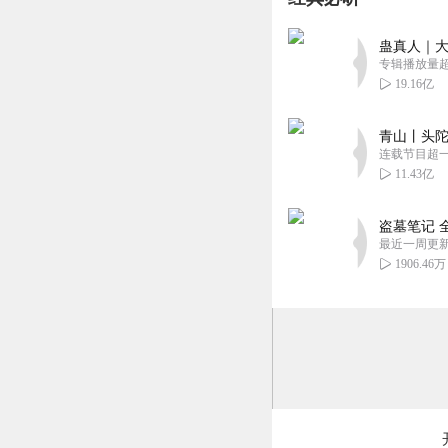
蛊真人｜大
专辑播放量超1
19.16亿
青山丨头陀
连载节目超
11.43亿
盗墓笔记 
最近一周更
1906.46万