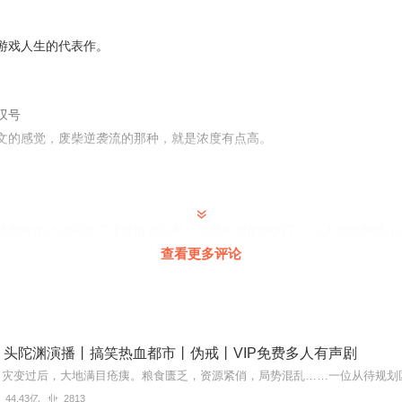
游戏人生的代表作。
，前64集为免费试听，购买成功后，即可收听，可下载重复收听。
严禁翻录成任何形式，严禁在任何第三方平台传播，违者将追究其法律责
遇到问题，可以通过页面右上方按钮，分享至微信内使用微信支付完成购买
有任何问题，可以在微信搜索公众号【bestxmly】或搜索【喜马拉雅付
叹号
85616或者0514-82395848。
文的感觉，废柴逆袭流的那种，就是浓度有点高。
无法想象的小说🤭除了主播阵容以外，就是作者的脑洞了！小人物逆袭的
冲上云霄的，恐怕你没怎么见过？🤪啥也不说了，更精彩的内容去书里找
查看更多评论
真是好，穿越搞笑还烧脑！😁五星好评走起，主播大大演播太厉害了，片
马奔腾，气势如虹，点赞点赞，墙裂推荐！！！！！！主播演播的太棒啦 
持主播的所有专辑 恭喜新专辑大卖！订阅 收听 分享 5星好评顶起 必火💪💪
除了主播阵容以外，就是作者的脑洞了！加油
丨头陀渊演播丨搞笑热血都市丨伪戒丨VIP免费多人有声剧
44.43亿
2813