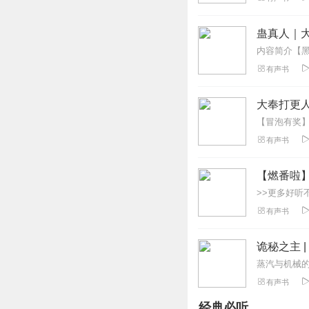
呵呵_ix6
这是我除了初心的
蛊真人｜大
回复
2019-01-10
有声书
宅到没朋友_zf
这声音好听，更新
大奉打更人
回复
2019-04-01
有声书
星灵的旅途
朗读的不错，但你
【燃番啦
回复
2021-06-14
有声书
rdu24s4d3ned0ydax
@@@@@@@。
诡秘之主 
回复
2021-11-23
有声书
经典必听