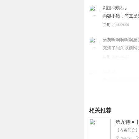
剑囝o呗呗儿
【购买须知】
内容不错，简直是
1、本作品为付费有声书
回复
2018-09-06
2、版权归原作者所有，
3、如在充值/购买环节
4、在购买过程中，如果你
丽芙啊啊啊啊啊感
也可以拨打客服电话：40083
充满了很久以前网
回复
2022-06-27
崋老师
🗣这是一部让你
从地下十八层一跃
有……主播的小说
的，太厉害了。万
远支持主播大大 支
相关推荐
法想象的小说🤭
第九特区
回复
2021-04-26
有声书