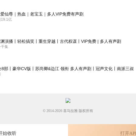
爱仙尊｜热血｜老宝玉｜多人VIP免费有声剧
9.1亿
渊演播丨轻松搞笑丨重生穿越丨古代权谋丨VIP免费 | 多人有声剧
一千集
全8部丨豪华CV版丨苏尚卿&边江 领衔 多人有声剧丨冠声文化丨南派三叔
新
© 2014-
2026
喜马拉雅 版权所有
开始收听
打开AP