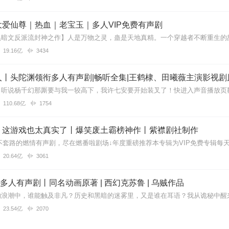
恐慌沸腾，第二个我认为女声播的特别好的书。也是我第一部买女声主播
爱仙尊｜热血｜老宝玉｜多人VIP免费有声剧
19.16亿
3434
有点慢
丨头陀渊领衔多人有声剧|畅听全集|王鹤棣、田曦薇主演影视剧
110.68亿
1754
的感情呢？完全没有起伏！
】这游戏也太真实了丨爆笑废土霸榜神作丨紫襟剧社制作
20.64亿
3061
3hf
。。
| 多人有声剧丨同名动画原著 | 西幻克苏鲁 | 乌贼作品
23.54亿
2070