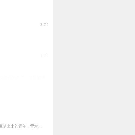
3
任。
。
费精品】来随时咨询问题，
1
小说你看的多了，但是能够
😎只要是你想要的这里都
花就跟没有画面的电影是
主播大大录制的也很棒 永
💪💪🗣这是一部让你无
1
【内容简介】灾变过后，大地满目疮痍。粮食匮乏，资源紧俏，局势混乱……一位从待规划区杀出来的青年，背对着漫天黄沙，孤身来到九区谋生，却不曾想偶然结识三五好友，一念...