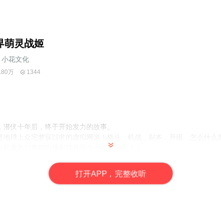
界萌灵战姬
小花文化
.80万
1344
，潜伏十年后，终于开始发力的故事。
是地球上众宅梦寐以求的虚拟网游！格斗，机战，副本，升级，怎么什么
当前最热门那部电视剧就是同名小说改编的？！
，看着面前电影院门口写着的“周末情侣半价”，看着从自己面前走过的一
？
打
开
A
P
P，完整收听
斗和妹子，还有很多事情可以干。”——李云语
作家。