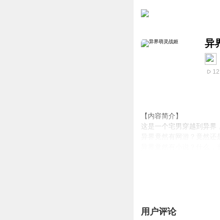
异
12
【内容简介】
这是一个宅男穿越到异界
异界竟然有网游？竟然还
异界竟然有小说？什么，
这还是异界么？李云感叹
他该说什么？烧死异性恋
“其实，在异界，除了战
【作者/主播简介】
作者：吹晓风，网络小说
用户评论
主播：小花电台。