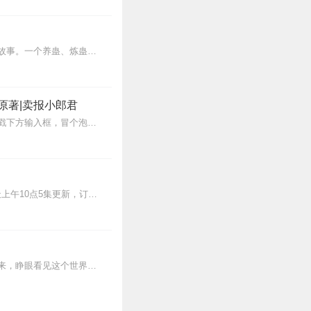
的书。支持
1
内容简介【黑暗文反派流封神之作】人是万物之灵，蛊是天地真精。一个穿越者不断重生的故事。一个养蛊、炼蛊、用蛊的奇特世界。配音组（男角色）老宝玉旁白...
原著|卖报小郎君
0
【冒泡有奖】听说杨千幻那厮要与我一较高下，我许七安要开始装叉了！快进入声音播放页戳下方输入框，冒个泡偷偷告诉我，我要用哪些诗词才能胜过他？说得好的，有赏！202...
2
>>更多好听不套路的燃情有声剧，尽在燃番啦剧场↓年度重磅推荐本专辑为VIP免费专辑每天上午10点5集更新，订阅可以听到最新内容哦！每周抽一个专辑五星优质评论送...
0
蒸汽与机械的浪潮中，谁能触及非凡？历史和黑暗的迷雾里，又是谁在耳语？我从诡秘中醒来，睁眼看见这个世界：枪械，大炮，巨舰，飞空艇，差分机；魔药，占卜，诅咒，倒吊人...