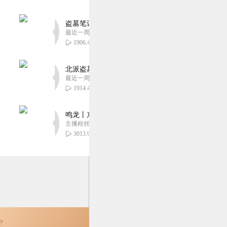
盗墓笔记 全8部丨豪华CV版丨苏尚卿&边江 领衔
最近一周更新
1906.46万
北派盗墓笔记丨头陀渊出品丨悬疑灵异丨摸金校尉丨
最近一周更新
1914.48万
鸣龙丨东方玄幻丨紫襟团队丨轻松搞笑丨多人有声
主播粉丝2837万
3013.97万
P