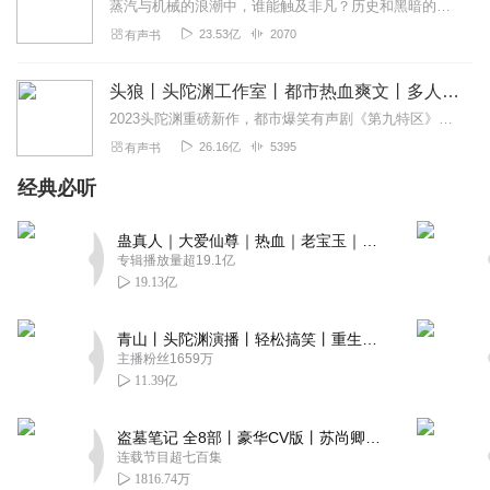
蒸汽与机械的浪潮中，谁能触及非凡？历史和黑暗的迷雾里，又是谁在耳语？我从诡秘中醒来，睁眼看见这个世界：枪械，大炮，巨舰，飞空艇，差分机；魔药，占卜，诅咒，倒吊人...
23.53亿
2070
有声书
头狼丨头陀渊工作室丨都市热血爽文丨多人有声剧
2023头陀渊重磅新作，都市爆笑有声剧《第九特区》，点击收听！内容简介本来我只想老老实实的当条哈巴狗，可他们瞧不起我，硬生生的把我逼成一头狼！CAST旁白：...
26.16亿
5395
有声书
经典必听
蛊真人｜大爱仙尊｜热血｜老宝玉｜多人VIP免费有声剧
专辑播放量超19.1亿
19.13亿
青山丨头陀渊演播丨轻松搞笑丨重生穿越丨古代权谋丨VIP免费 | 多人有声剧
主播粉丝1659万
11.39亿
盗墓笔记 全8部丨豪华CV版丨苏尚卿&边江 领衔 多人有声剧丨冠声文化丨南派三叔
连载节目超七百集
1816.74万