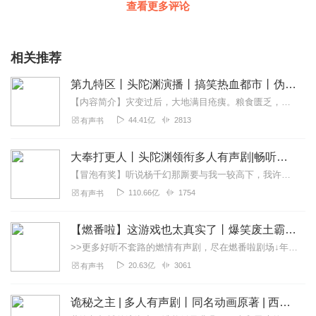
查看更多评论
相关推荐
第九特区丨头陀渊演播丨搞笑热血都市丨伪戒丨VIP免费多人有声剧
【内容简介】灾变过后，大地满目疮痍。粮食匮乏，资源紧俏，局势混乱……一位从待规划区杀出来的青年，背对着漫天黄沙，孤身来到九区谋生，却不曾想偶然结识三五好友，一念...
44.41亿
2813
有声书
大奉打更人丨头陀渊领衔多人有声剧|畅听全集|王鹤棣、田曦薇主演影视剧原著|卖报小郎君
【冒泡有奖】听说杨千幻那厮要与我一较高下，我许七安要开始装叉了！快进入声音播放页戳下方输入框，冒个泡偷偷告诉我，我要用哪些诗词才能胜过他？说得好的，有赏！202...
110.66亿
1754
有声书
【燃番啦】这游戏也太真实了丨爆笑废土霸榜神作丨紫襟剧社制作
>>更多好听不套路的燃情有声剧，尽在燃番啦剧场↓年度重磅推荐本专辑为VIP免费专辑每天上午10点5集更新，订阅可以听到最新内容哦！每周抽一个专辑五星优质评论送...
20.63亿
3061
有声书
诡秘之主 | 多人有声剧丨同名动画原著 | 西幻克苏鲁 | 乌贼作品