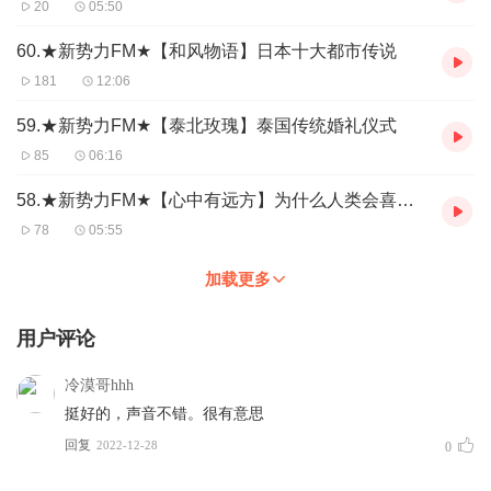
20
05:50
60.★新势力FM★【和风物语】日本十大都市传说
181
12:06
59.★新势力FM★【泰北玫瑰】泰国传统婚礼仪式
85
06:16
58.★新势力FM★【心中有远方】为什么人类会喜欢猫
78
05:55
加载更多
用户评论
冷漠哥hhh
挺好的，声音不错。很有意思
回复
2022-12-28
0