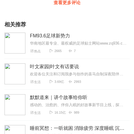
查看更多评论
相关推荐
FM93.6足球新势力
华南地区最专业、最权威的足球贴士网站www.zq936.com，微信公众号：936足球新势力足球新势力@广东南方生活广播FM93.6周一到周五：21:00-...
2665
7
热点
叶文家园|叶文有话要说
欢迎各位关注和订阅我参与创作的喜马自制深夜陪伴谈话栏目《听你说·百态人声》【听你说·百态人声】每晚直播连线真实人间故事|叶文现场互动中|人间冷暖，抱团取暖每周...
3.69亿
2993
生活
默默道来｜讲个故事给你听
感动的、治愈的、伴你入眠的好故事新节目上线，探索现实世界的无尽魅力，追求对生活的真实记录《听见人间真相》（点击名称，直达专辑）网易人间故事集持续更新中，邀您关注...
16.15亿
989
生活
睡前冥想：一听就困 消除疲劳 深度睡眠 沉浸体验