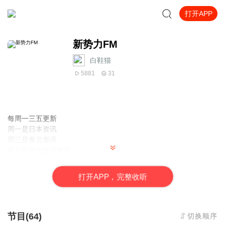
打开APP
新势力FM
白鞋猫
5881
31
每周一三五更新
周一是日本资讯
周三是泰北资讯
周五是各色娱乐资讯
希望带给你一个全新的声音体验
打
开
A
P
P，完整收听
节目(64)
切换顺序