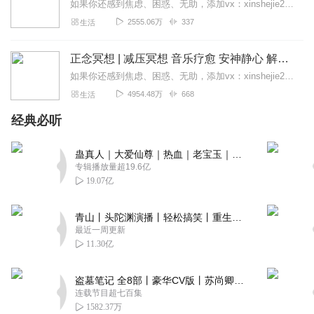
如果你还感到焦虑、困惑、无助，添加vx：xinshejie2018、vx公众号：宣萱心伴，与主播宣萱开启心灵交流之旅，共建温暖的精神家园！如果你喜欢我的内容，请...
2555.06万
337
生活
正念冥想 | 减压冥想 音乐疗愈 安神静心 解郁降噪
如果你还感到焦虑、困惑、无助，添加vx：xinshejie2018、vx公众号：宣萱心伴，与主播宣萱开启心灵交流之旅，共建温暖的精神家园！如果你喜欢我的内容，请...
4954.48万
668
生活
经典必听
蛊真人｜大爱仙尊｜热血｜老宝玉｜多人VIP免费有声剧
专辑播放量超19.6亿
19.07亿
青山丨头陀渊演播丨轻松搞笑丨重生穿越丨古代权谋丨VIP免费 | 多人有声剧
最近一周更新
11.30亿
盗墓笔记 全8部丨豪华CV版丨苏尚卿&边江 领衔 多人有声剧丨冠声文化丨南派三叔
连载节目超七百集
1582.37万