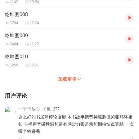
4142
20:54
乾坤图008
3784
22:24
乾坤图009
3484
21:27
乾坤图010
3258
22:31
加载更多
用户评论
一千个放心_子俊_277
这么好的书居然评论廖廖 本书故事情节神秘刺激紧张环环相
扣 主播声音磁性温和富有感染力很是亲和期待快点完结 一次
听个够😄😄