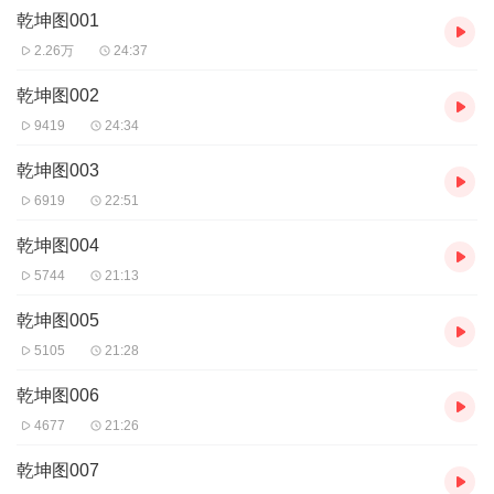
乾坤图001
【购买须知】
2.26万
24:37
1、本作品为付费有声书，前80集为免费试听，购买成功后，即可收
听，可下载重复收听。
乾坤图002
2、版权归原作者所有，严禁翻录成任何形式，严禁在任何第三方平
9419
24:34
台传播，违者将追究其法律责...
乾坤图003
6919
22:51
乾坤图004
5744
21:13
乾坤图005
5105
21:28
乾坤图006
4677
21:26
乾坤图007