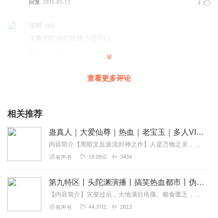
回复
2021-05-13
4
绿林_m8
没事的时候听听这个还可以
回复
2023-08-14
0
桀不杰
查看更多评论
整体还是不错的，但问题是节奏太慢了现在我看到20多章才
练体二层，我不是说什么，但真的太慢，你总共才多少章？
我这么跟你算一层二十章你前半段就12阶境界，算你每阶3层
相关推荐
而且我这还是少说了毕竟越往后越难这是常理对吧？这样算
蛊真人｜大爱仙尊｜热血｜老宝玉｜多人VIP免费有声剧
起码要600章+才有望元婴，更何况成就真仙？简直是做梦！
成仙最起码要1000章+，而且你这就500多章，就算你后面赶
内容简介【黑暗文反派流封神之作】人是万物之灵，蛊是天地真精。一个穿越者不断重生的故事。一个养蛊、炼蛊、用蛊的奇特世界。配音组（男角色）老宝玉旁白...
进度也顶天元婴，除非你烂尾否则成仙基本不可能
19.08亿
3434
有声书
回复
2021-10-17
1
第九特区丨头陀渊演播丨搞笑热血都市丨伪戒丨VIP免费多人有声剧
丨渡劫期大修士丨
【内容简介】灾变过后，大地满目疮痍。粮食匮乏，资源紧俏，局势混乱……一位从待规划区杀出来的青年，背对着漫天黄沙，孤身来到九区谋生，却不曾想偶然结识三五好友，一念...
反复描述，主题不明，絮絮叨叨都不知道表达什么，各种天
44.37亿
2813
有声书
气描述，房屋描述，土地描述，各种可能性猜测，完全没有