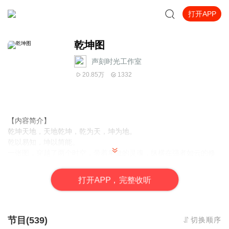
打开APP
乾坤图
声刻时光工作室
20.85万
1332
【内容简介】
乾坤天地，天地乾坤，乾为天，坤为地。
乾以易知，坤以简能。
一张图，穿越了两个时空，带着卑微的灵魂，纵横在强者如云的修
真界，恰逢5000年未遇之大劫，遁世的强者纷纷出现，仙，魔，
佛，妖，巫，奔腾的大时代下，绝世之才，迸发出绚烂光彩。
打
开
A
P
P，完整收听
一图在手，乾坤我有。
【作者/主播简介】
作者：十年残梦，网络小说作家。
节目(539)
切换顺序
主播：声刻时光工作室。