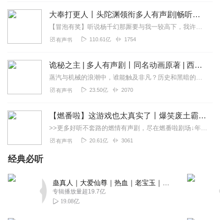
写在主题上
大奉打更人丨头陀渊领衔多人有声剧|畅听全集|王鹤棣、田曦薇主演影视剧原著|卖报小郎君
回复
2023-09-13
1
【冒泡有奖】听说杨千幻那厮要与我一较高下，我许七安要开始装叉了！快进入声音播放页戳下方输入框，冒个泡偷偷告诉我，我要用哪些诗词才能胜过他？说得好的，有赏！202...
110.61亿
1754
有声书
1381936osgz
主人翁叫什么姓什么都听不清
诡秘之主 | 多人有声剧丨同名动画原著 | 西幻克苏鲁 | 乌贼作品
回复
2022-03-15
0
蒸汽与机械的浪潮中，谁能触及非凡？历史和黑暗的迷雾里，又是谁在耳语？我从诡秘中醒来，睁眼看见这个世界：枪械，大炮，巨舰，飞空艇，差分机；魔药，占卜，诅咒，倒吊人...
23.50亿
2070
有声书
老书虫lbv
小说我听了一百五十集基本大都在讲主角修炼，练级、学习
【燃番啦】这游戏也太真实了丨爆笑废土霸榜神作丨紫襟剧社制作
神通术法，其他情节很少，主播还可以，小说仁者见仁智者
>>更多好听不套路的燃情有声剧，尽在燃番啦剧场↓年度重磅推荐本专辑为VIP免费专辑每天上午10点5集更新，订阅可以听到最新内容哦！每周抽一个专辑五星优质评论送...
见智。
20.61亿
3061
有声书
回复
2024-05-20
0
经典必听
蛊真人｜大爱仙尊｜热血｜老宝玉｜多人VIP免费有声剧
专辑播放量超19.7亿
19.08亿