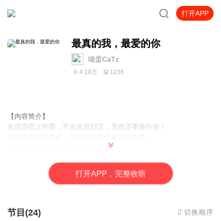
打开APP
最真的我，最爱的你
喵蛋CaTz
4.18万
1236
【内容简介】
女混混恋上学霸，不光改邪归正，竟然还要做作业！
和灵魂不和的模样，所谓的完美似乎并不完美。
强装的清纯却引来小混混劫色！
真是羊入虎口，大佬重新上线。
大佬的男人们陆续出场，不不，还漏掉一个大佬。
打
开
A
P
P，完整收听
当大佬遇上大佬，所谓一山难容二虎，除非一公一母。
一场大佬之间的纠缠就此展开……
【作者简介】
节目(24)
切换顺序
落雨微澜