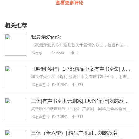
查看更多评论
相关推荐
我最亲爱的你
《我最亲爱的你》这是首关于爱情的歌曲，这首作品是歌手秋水（(龚水平)个人首张单曲专辑，...
6883
2
音乐
《哈利·波特》1-7部精品中文有声书全集| J.K.罗琳原著，光合积木演播
胡良伟先生在《哈利·波特》中文有声书6-7部中，用声音带领着大家继续魔法之旅。为保证作品的一致性，给大家带来完整的魔法体验，我们与版权方PottermoreP...
5.20亿
671
有声图书
三体|有声书全本无删减|王明军单播|刘慈欣原著
点击听729献声精制《三体》广播剧，同样是全本会员免费畅听，快来感受声音大戏的魅力！【购买须知】1、本作品部分集数为免费试听。2、版权归原作者所有，严禁翻录成任...
7.35亿
313
有声图书
三体（全六季）| 精品广播剧，刘慈欣著